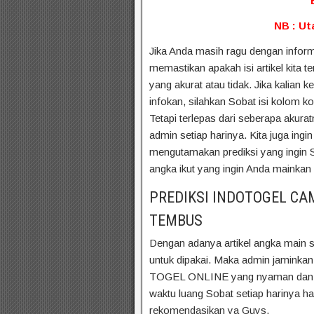
NB : Ut
Jika Anda masih ragu dengan infor
memastikan apakah isi artikel kita 
yang akurat atau tidak. Jika kalia
infokan, silahkan Sobat isi kolom ko
Tetapi terlepas dari seberapa akuratn
admin setiap harinya. Kita juga in
mengutamakan prediksi yang ingin S
angka ikut yang ingin Anda mainkan
PREDIKSI INDOTOGEL CA
TEMBUS
Dengan adanya artikel angka main 
untuk dipakai. Maka admin jaminka
TOGEL ONLINE yang nyaman dan am
waktu luang Sobat setiap harinya ha
rekomendasikan ya Guys.