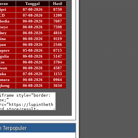
n Terpopuler