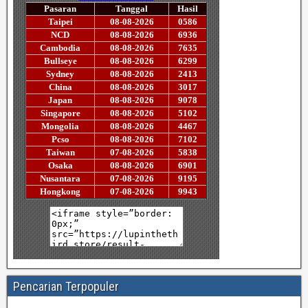
Pencarian Terpopuler