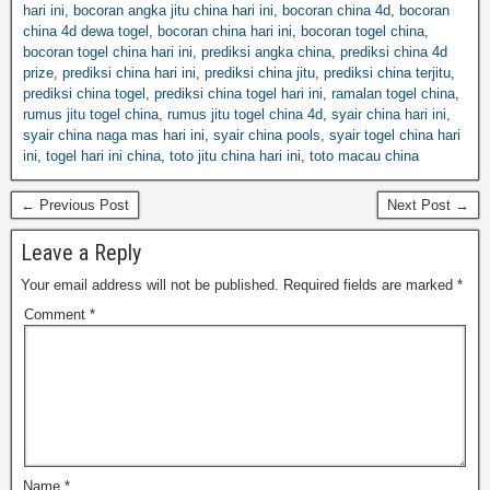
hari ini
,
bocoran angka jitu china hari ini
,
bocoran china 4d
,
bocoran
china 4d dewa togel
,
bocoran china hari ini
,
bocoran togel china
,
bocoran togel china hari ini
,
prediksi angka china
,
prediksi china 4d
prize
,
prediksi china hari ini
,
prediksi china jitu
,
prediksi china terjitu
,
prediksi china togel
,
prediksi china togel hari ini
,
ramalan togel china
,
rumus jitu togel china
,
rumus jitu togel china 4d
,
syair china hari ini
,
syair china naga mas hari ini
,
syair china pools
,
syair togel china hari
ini
,
togel hari ini china
,
toto jitu china hari ini
,
toto macau china
← Previous Post
Next Post →
Leave a Reply
Your email address will not be published.
Required fields are marked
*
Comment
*
Name
*