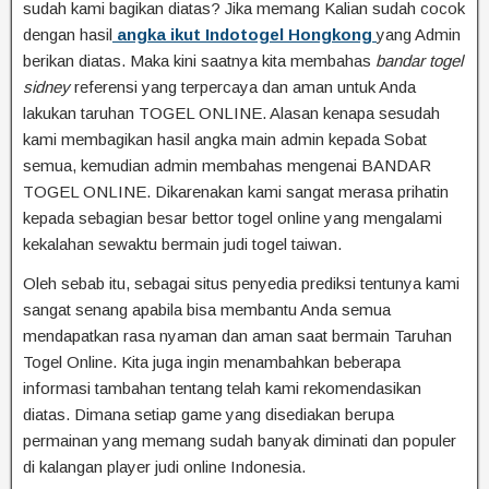
sudah kami bagikan diatas? Jika memang Kalian sudah cocok
dengan hasil
angka ikut Indotogel Hongkong
yang Admin
berikan diatas. Maka kini saatnya kita membahas
bandar togel
sidney
referensi yang terpercaya dan aman untuk Anda
lakukan taruhan TOGEL ONLINE. Alasan kenapa sesudah
kami membagikan hasil angka main admin kepada Sobat
semua, kemudian admin membahas mengenai BANDAR
TOGEL ONLINE. Dikarenakan kami sangat merasa prihatin
kepada sebagian besar bettor togel online yang mengalami
kekalahan sewaktu bermain judi togel taiwan.
Oleh sebab itu, sebagai situs penyedia prediksi tentunya kami
sangat senang apabila bisa membantu Anda semua
mendapatkan rasa nyaman dan aman saat bermain Taruhan
Togel Online. Kita juga ingin menambahkan beberapa
informasi tambahan tentang telah kami rekomendasikan
diatas. Dimana setiap game yang disediakan berupa
permainan yang memang sudah banyak diminati dan populer
di kalangan player judi online Indonesia.