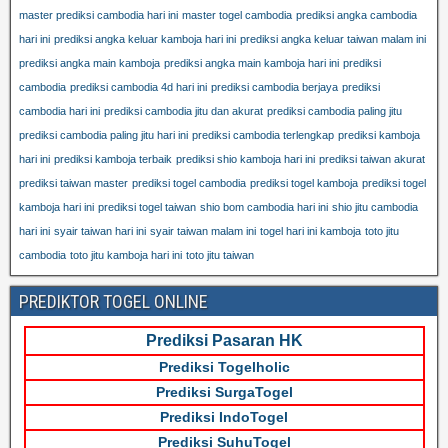
master prediksi cambodia hari ini
master togel cambodia
prediksi angka cambodia
hari ini
prediksi angka keluar kamboja hari ini
prediksi angka keluar taiwan malam ini
prediksi angka main kamboja
prediksi angka main kamboja hari ini
prediksi
cambodia
prediksi cambodia 4d hari ini
prediksi cambodia berjaya
prediksi
cambodia hari ini
prediksi cambodia jitu dan akurat
prediksi cambodia paling jitu
prediksi cambodia paling jitu hari ini
prediksi cambodia terlengkap
prediksi kamboja
hari ini
prediksi kamboja terbaik
prediksi shio kamboja hari ini
prediksi taiwan akurat
prediksi taiwan master
prediksi togel cambodia
prediksi togel kamboja
prediksi togel
kamboja hari ini
prediksi togel taiwan
shio bom cambodia hari ini
shio jitu cambodia
hari ini
syair taiwan hari ini
syair taiwan malam ini
togel hari ini kamboja
toto jitu
cambodia
toto jitu kamboja hari ini
toto jitu taiwan
PREDIKTOR TOGEL ONLINE
Prediksi Pasaran HK
Prediksi Togelholic
Prediksi SurgaTogel
Prediksi IndoTogel
Prediksi SuhuTogel