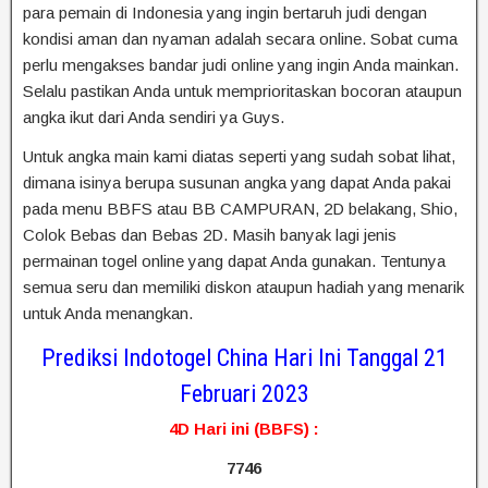
para pemain di Indonesia yang ingin bertaruh judi dengan
kondisi aman dan nyaman adalah secara online. Sobat cuma
perlu mengakses bandar judi online yang ingin Anda mainkan.
Selalu pastikan Anda untuk memprioritaskan bocoran ataupun
angka ikut dari Anda sendiri ya Guys.
Untuk angka main kami diatas seperti yang sudah sobat lihat,
dimana isinya berupa susunan angka yang dapat Anda pakai
pada menu BBFS atau BB CAMPURAN, 2D belakang, Shio,
Colok Bebas dan Bebas 2D. Masih banyak lagi jenis
permainan togel online yang dapat Anda gunakan. Tentunya
semua seru dan memiliki diskon ataupun hadiah yang menarik
untuk Anda menangkan.
Prediksi Indotogel China Hari Ini Tanggal 21
Februari 2023
4D Hari ini (BBFS) :
7746