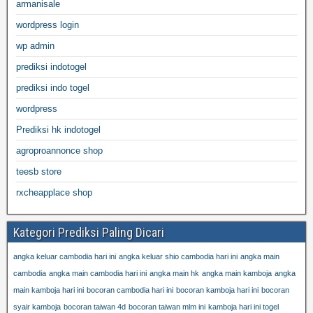
armanisale
wordpress login
wp admin
prediksi indotogel
prediksi indo togel
wordpress
Prediksi hk indotogel
agroproannonce shop
teesb store
rxcheapplace shop
Kategori Prediksi Paling Dicari
angka keluar cambodia hari ini
angka keluar shio cambodia hari ini
angka main
cambodia
angka main cambodia hari ini
angka main hk
angka main kamboja
angka
main kamboja hari ini
bocoran cambodia hari ini
bocoran kamboja hari ini
bocoran
syair kamboja
bocoran taiwan 4d
bocoran taiwan mlm ini
kamboja hari ini togel