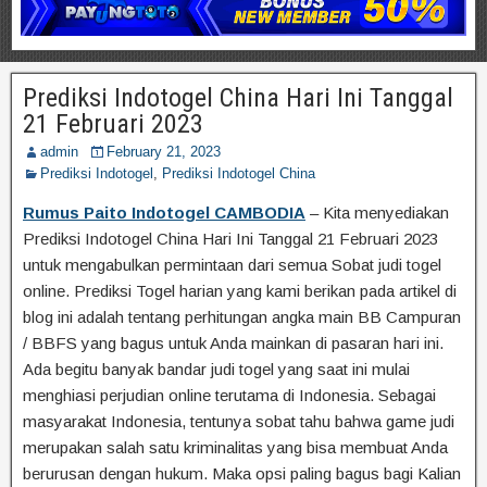
Prediksi Indotogel China Hari Ini Tanggal
21 Februari 2023
admin
February 21, 2023
Prediksi Indotogel
,
Prediksi Indotogel China
Rumus Paito Indotogel CAMBODIA
– Kita menyediakan
Prediksi Indotogel China Hari Ini Tanggal 21 Februari 2023
untuk mengabulkan permintaan dari semua Sobat judi togel
online. Prediksi Togel harian yang kami berikan pada artikel di
blog ini adalah tentang perhitungan angka main BB Campuran
/ BBFS yang bagus untuk Anda mainkan di pasaran hari ini.
Ada begitu banyak bandar judi togel yang saat ini mulai
menghiasi perjudian online terutama di Indonesia. Sebagai
masyarakat Indonesia, tentunya sobat tahu bahwa game judi
merupakan salah satu kriminalitas yang bisa membuat Anda
berurusan dengan hukum. Maka opsi paling bagus bagi Kalian