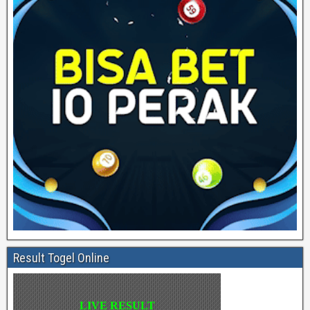
Result Togel Online