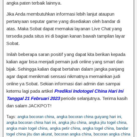
angka paten terbaik lainnya.
Jika Anda membutuhkan informasi lebih lanjut ataupun
pertanyaan seputar game yang disediakan oleh bandar di
atas. Maka Sobat dapat memakai layanan Live Chat yang
tersedia pada situs ini di bagian kanan bawah tampilan layar
Sobat.
Inilah beberapa saran positif yang dapat kita berikan kepada
kalian agar bisa menjadi pemain judi online yang smart dan
bijak. Sehingga kalian dapat bertahan dalam jangka panjang
agar dapat menikmati sensasi nikmatnya memainkan judi
online ya Sobat. Sekian informasi dari admin dan sampai
ketemu lagi pada artikel
Prediksi Indotogel China Hari Ini
Tanggal 21 Februari 2023
periode selanjutnya. Terima kasih
dan salam JACKPOT!
Tags:
angka bocoran china
,
angka bocoran china guiyang hari ini
,
angka bocoran china hari ini
,
angka jitu china
,
angka jitu togel china
,
angka main togel china
,
angka petir china
,
angka togel china
,
bandar
togel china jitu dan akurat
,
bocoran angka china
,
bocoran angka china