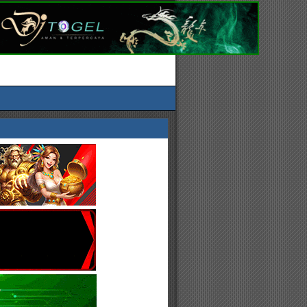
 dan syair togel online