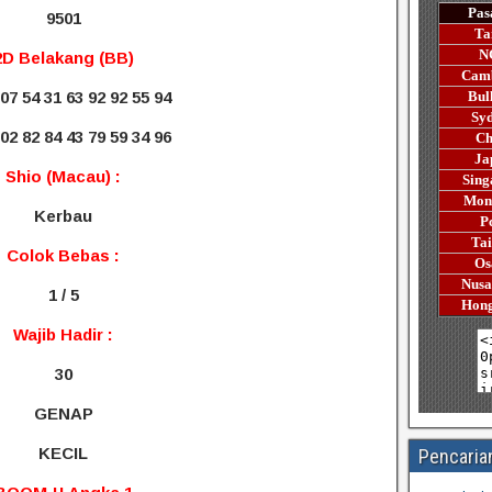
9501
2D Belakang (BB)
 07 54 31 63 92 92 55 94
 02 82 84 43 79 59 34 96
Shio (Macau) :
Kerbau
Colok Bebas :
1 / 5
Wajib Hadir :
30
GENAP
KECIL
Pencaria