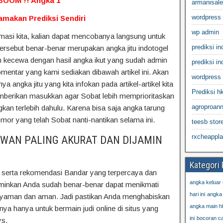
BOOM !! Angka 1
armanisale
wordpress 
amakan Prediksi Sendiri
wp admin
rmasi kita, kalian dapat mencobanya langsung untuk
prediksi in
tersebut benar-benar merupakan angka jitu indotogel
ian kecewa dengan hasil angka ikut yang sudah admin
prediksi in
omentar yang kami sediakan dibawah artikel ini. Akan
wordpress
ya angka jitu yang kita infokan pada artikel-artikel kita
Prediksi hk
emberikan masukkan agar Sobat lebih memprioritaskan
agroproan
kan terlebih dahulu. Karena bisa saja angka tarung
mor yang telah Sobat nanti-nantikan selama ini.
teesb stor
rxcheappl
IWAN PALING AKURAT DAN DIJAMIN
Kategori 
u serta rekomendasi Bandar yang terpercaya dan
angka keluar 
aminkan Anda sudah benar-benar dapat menikmati
hari ini
angka
man dan aman. Jadi pastikan Anda menghabiskan
angka main h
nya hanya untuk bermain judi online di situs yang
ini
bocoran ca
ys.