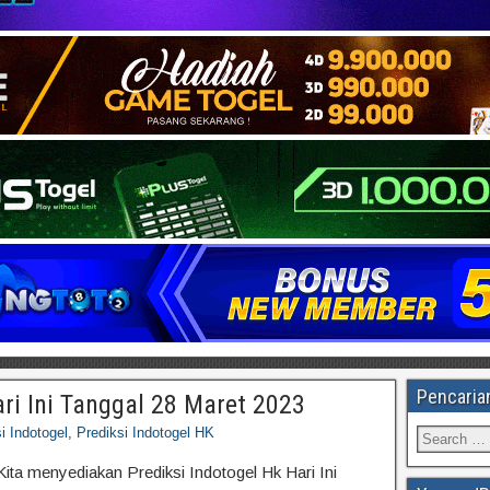
Pencaria
ari Ini Tanggal 28 Maret 2023
i Indotogel
,
Prediksi Indotogel HK
Kita menyediakan Prediksi Indotogel Hk Hari Ini