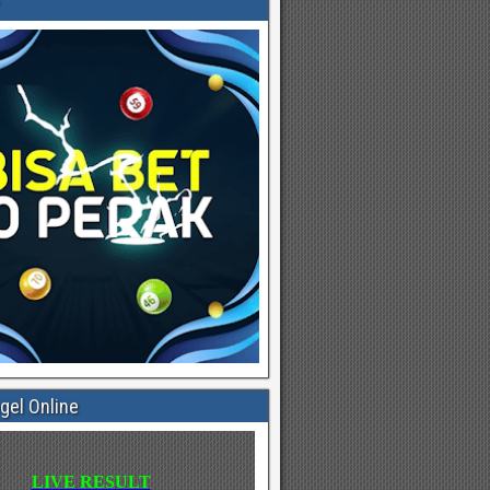
gel Online