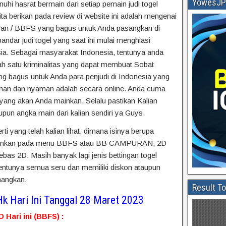
YowesJP
hi hasrat bermain dari setiap pemain judi togel
ita berikan pada review di website ini adalah mengenai
n / BBFS yang bagus untuk Anda pasangkan di
bandar judi togel yang saat ini mulai menghiasi
esia. Sebagai masyarakat Indonesia, tentunya anda
ah satu kriminalitas yang dapat membuat Sobat
ng bagus untuk Anda para penjudi di Indonesia yang
 aman dan nyaman adalah secara online. Anda cuma
 yang akan Anda mainkan. Selalu pastikan Kalian
pun angka main dari kalian sendiri ya Guys.
i yang telah kalian lihat, dimana isinya berupa
mainkan pada menu BBFS atau BB CAMPURAN, 2D
bas 2D. Masih banyak lagi jenis bettingan togel
Tentunya semua seru dan memiliki diskon ataupun
nangkan.
Result To
Hk Hari Ini Tanggal 28 Maret 2023
D Hari ini (BBFS) :