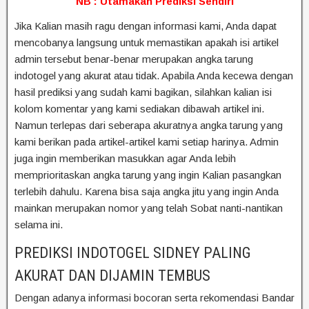
NB : Utamakan Prediksi Sendiri
Jika Kalian masih ragu dengan informasi kami, Anda dapat
mencobanya langsung untuk memastikan apakah isi artikel
admin tersebut benar-benar merupakan angka tarung
indotogel yang akurat atau tidak. Apabila Anda kecewa dengan
hasil prediksi yang sudah kami bagikan, silahkan kalian isi
kolom komentar yang kami sediakan dibawah artikel ini.
Namun terlepas dari seberapa akuratnya angka tarung yang
kami berikan pada artikel-artikel kami setiap harinya. Admin
juga ingin memberikan masukkan agar Anda lebih
memprioritaskan angka tarung yang ingin Kalian pasangkan
terlebih dahulu. Karena bisa saja angka jitu yang ingin Anda
mainkan merupakan nomor yang telah Sobat nanti-nantikan
selama ini.
PREDIKSI INDOTOGEL SIDNEY PALING
AKURAT DAN DIJAMIN TEMBUS
Dengan adanya informasi bocoran serta rekomendasi Bandar