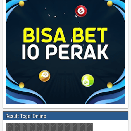
Result Togel Online