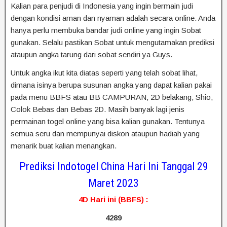
Kalian para penjudi di Indonesia yang ingin bermain judi
dengan kondisi aman dan nyaman adalah secara online. Anda
hanya perlu membuka bandar judi online yang ingin Sobat
gunakan. Selalu pastikan Sobat untuk mengutamakan prediksi
ataupun angka tarung dari sobat sendiri ya Guys.
Untuk angka ikut kita diatas seperti yang telah sobat lihat,
dimana isinya berupa susunan angka yang dapat kalian pakai
pada menu BBFS atau BB CAMPURAN, 2D belakang, Shio,
Colok Bebas dan Bebas 2D. Masih banyak lagi jenis
permainan togel online yang bisa kalian gunakan. Tentunya
semua seru dan mempunyai diskon ataupun hadiah yang
menarik buat kalian menangkan.
Prediksi Indotogel China Hari Ini Tanggal 29
Maret 2023
4D Hari ini (BBFS) :
4289