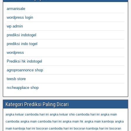
armanisale
wordpress login
wp admin
prediksi indotogel
prediksi indo togel
wordpress
Prediksi hk indotogel
agroproannonce shop
teesb store
rxcheapplace shop
Kategori Prediksi Paling Dicari
angka keluar cambodia hari ini
angka keluar shio cambodia hari ini
angka main
cambodia
angka main cambodia hari ini
angka main hk
angka main kamboja
angka
main kamboja hari ini
bocoran cambodia hari ini
bocoran kamboja hari ini
bocoran