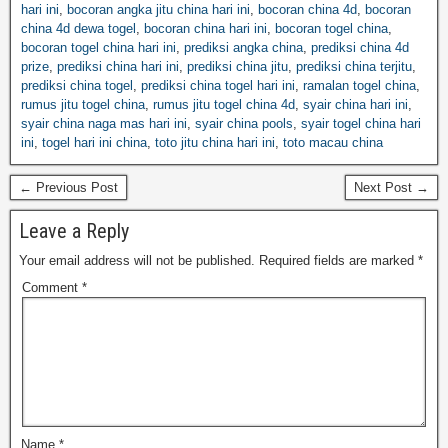
hari ini
,
bocoran angka jitu china hari ini
,
bocoran china 4d
,
bocoran
china 4d dewa togel
,
bocoran china hari ini
,
bocoran togel china
,
bocoran togel china hari ini
,
prediksi angka china
,
prediksi china 4d
prize
,
prediksi china hari ini
,
prediksi china jitu
,
prediksi china terjitu
,
prediksi china togel
,
prediksi china togel hari ini
,
ramalan togel china
,
rumus jitu togel china
,
rumus jitu togel china 4d
,
syair china hari ini
,
syair china naga mas hari ini
,
syair china pools
,
syair togel china hari
ini
,
togel hari ini china
,
toto jitu china hari ini
,
toto macau china
← Previous Post
Next Post →
Leave a Reply
Your email address will not be published.
Required fields are marked
*
Comment
*
Name
*