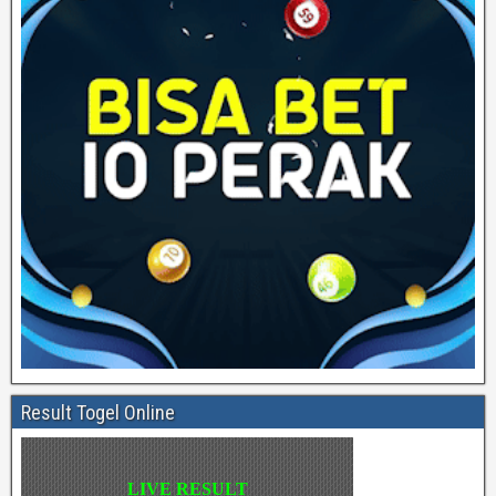
Result Togel Online