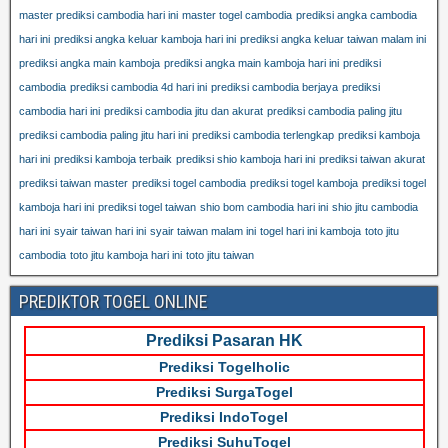
master prediksi cambodia hari ini
master togel cambodia
prediksi angka cambodia
hari ini
prediksi angka keluar kamboja hari ini
prediksi angka keluar taiwan malam ini
prediksi angka main kamboja
prediksi angka main kamboja hari ini
prediksi
cambodia
prediksi cambodia 4d hari ini
prediksi cambodia berjaya
prediksi
cambodia hari ini
prediksi cambodia jitu dan akurat
prediksi cambodia paling jitu
prediksi cambodia paling jitu hari ini
prediksi cambodia terlengkap
prediksi kamboja
hari ini
prediksi kamboja terbaik
prediksi shio kamboja hari ini
prediksi taiwan akurat
prediksi taiwan master
prediksi togel cambodia
prediksi togel kamboja
prediksi togel
kamboja hari ini
prediksi togel taiwan
shio bom cambodia hari ini
shio jitu cambodia
hari ini
syair taiwan hari ini
syair taiwan malam ini
togel hari ini kamboja
toto jitu
cambodia
toto jitu kamboja hari ini
toto jitu taiwan
PREDIKTOR TOGEL ONLINE
Prediksi Pasaran HK
Prediksi Togelholic
Prediksi SurgaTogel
Prediksi IndoTogel
Prediksi SuhuTogel