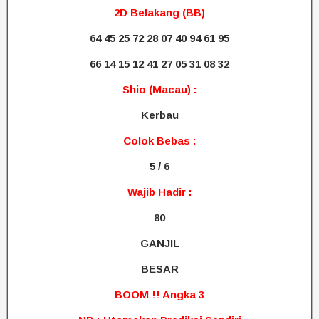
2D Belakang (BB)
64 45 25 72 28 07 40 94 61 95
66 14 15 12 41 27 05 31 08 32
Shio (Macau) :
Kerbau
Colok Bebas :
5 / 6
Wajib Hadir :
80
GANJIL
BESAR
BOOM !! Angka 3