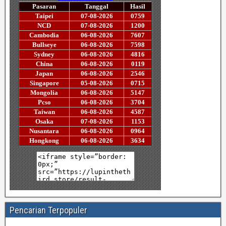
Pencarian Terpopuler