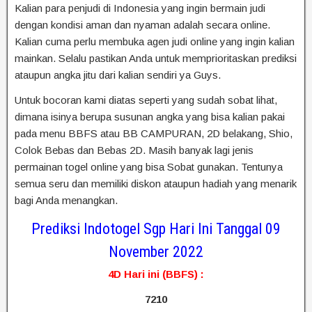
Kalian para penjudi di Indonesia yang ingin bermain judi
dengan kondisi aman dan nyaman adalah secara online.
Kalian cuma perlu membuka agen judi online yang ingin kalian
mainkan. Selalu pastikan Anda untuk memprioritaskan prediksi
ataupun angka jitu dari kalian sendiri ya Guys.
Untuk bocoran kami diatas seperti yang sudah sobat lihat,
dimana isinya berupa susunan angka yang bisa kalian pakai
pada menu BBFS atau BB CAMPURAN, 2D belakang, Shio,
Colok Bebas dan Bebas 2D. Masih banyak lagi jenis
permainan togel online yang bisa Sobat gunakan. Tentunya
semua seru dan memiliki diskon ataupun hadiah yang menarik
bagi Anda menangkan.
Prediksi Indotogel Sgp Hari Ini Tanggal 09
November 2022
4D Hari ini (BBFS) :
7210