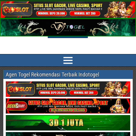
Indotogel HK Prediksi Togel Terlengkap
Prediksi Indotogel HK, Singapore Pools, Sidney, China, Taiwan, Cambodia
Paling Akurat dan jitu sesuai bocoran angka main dan syair togel online
Agen Togel Rekomendasi Terbaik Indotogel