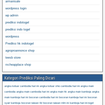
armanisale
wordpress login
wp admin
prediksi indotogel
prediksi indo togel
wordpress
Prediksi hk indotogel
agroproannonce shop
teesb store
rxcheapplace shop
Kategori Prediksi Paling Dicari
angka keluar cambodia hari ini
angka keluar shio cambodia hari ini
angka main
cambodia
angka main cambodia hari ini
angka main hk
angka main kamboja
angka
main kamboja hari ini
bocoran cambodia hari ini
bocoran kamboja hari ini
bocoran
syair kamboja
bocoran taiwan 4d
bocoran taiwan mlm ini
kamboja hari ini togel