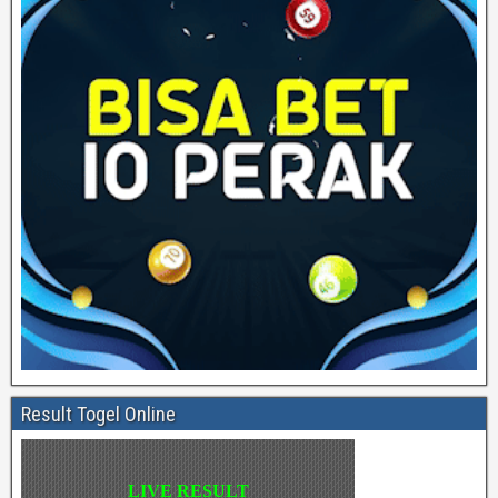
Result Togel Online