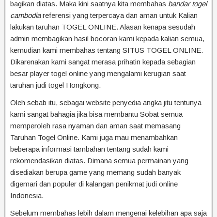
bagikan diatas. Maka kini saatnya kita membahas
bandar togel
cambodia
referensi yang terpercaya dan aman untuk Kalian
lakukan taruhan TOGEL ONLINE. Alasan kenapa sesudah
admin membagikan hasil bocoran kami kepada kalian semua,
kemudian kami membahas tentang SITUS TOGEL ONLINE.
Dikarenakan kami sangat merasa prihatin kepada sebagian
besar player togel online yang mengalami kerugian saat
taruhan judi togel Hongkong.
Oleh sebab itu, sebagai website penyedia angka jitu tentunya
kami sangat bahagia jika bisa membantu Sobat semua
memperoleh rasa nyaman dan aman saat memasang
Taruhan Togel Online. Kami juga mau menambahkan
beberapa informasi tambahan tentang sudah kami
rekomendasikan diatas. Dimana semua permainan yang
disediakan berupa game yang memang sudah banyak
digemari dan populer di kalangan penikmat judi online
Indonesia.
Sebelum membahas lebih dalam mengenai kelebihan apa saja