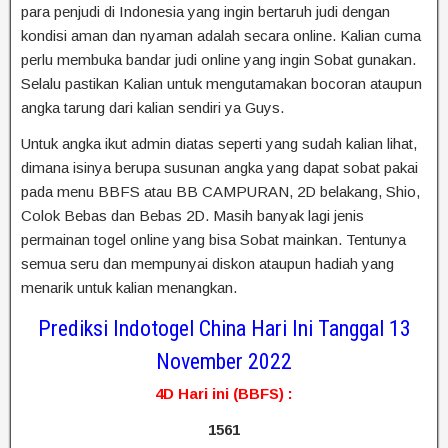
para penjudi di Indonesia yang ingin bertaruh judi dengan
kondisi aman dan nyaman adalah secara online. Kalian cuma
perlu membuka bandar judi online yang ingin Sobat gunakan.
Selalu pastikan Kalian untuk mengutamakan bocoran ataupun
angka tarung dari kalian sendiri ya Guys.
Untuk angka ikut admin diatas seperti yang sudah kalian lihat,
dimana isinya berupa susunan angka yang dapat sobat pakai
pada menu BBFS atau BB CAMPURAN, 2D belakang, Shio,
Colok Bebas dan Bebas 2D. Masih banyak lagi jenis
permainan togel online yang bisa Sobat mainkan. Tentunya
semua seru dan mempunyai diskon ataupun hadiah yang
menarik untuk kalian menangkan.
Prediksi Indotogel China Hari Ini Tanggal 13
November 2022
4D Hari ini (BBFS) :
1561