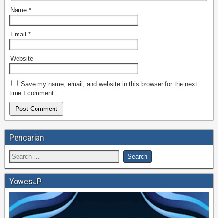
Name
*
Email
*
Website
Save my name, email, and website in this browser for the next
time I comment.
Pencarian
YowesJP