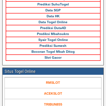
Prediksi SuhuTogel
Data SGP
Data HK
Data Togel Online
Prediksi Duta4D
Prediksi Mbahsukro
Syair Togel Online
Prediksi Sumesh
Bocoran Togel Mbah Ditog
Slot Gacor
Situs Togel Online
RMSLOT
ACEKSLOT
TRIBUN855