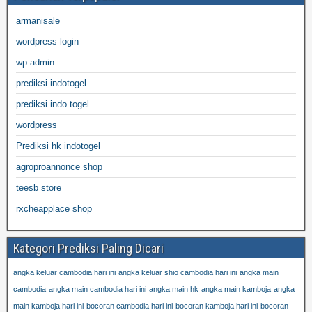
armanisale
wordpress login
wp admin
prediksi indotogel
prediksi indo togel
wordpress
Prediksi hk indotogel
agroproannonce shop
teesb store
rxcheapplace shop
Kategori Prediksi Paling Dicari
angka keluar cambodia hari ini
angka keluar shio cambodia hari ini
angka main
cambodia
angka main cambodia hari ini
angka main hk
angka main kamboja
angka
main kamboja hari ini
bocoran cambodia hari ini
bocoran kamboja hari ini
bocoran