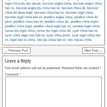
togel china jitu dan akurat
,
bocoran angka china
,
bocoran angka china
hari ini
,
bocoran angka jitu china hari ini
,
bocoran china 4d
,
bocoran
china 4d dewa togel
,
bocoran china hari ini
,
bocoran togel china
,
bocoran togel china hari ini
,
prediksi angka china
,
prediksi china 4d
prize
,
prediksi china hari ini
,
prediksi china jitu
,
prediksi china terjitu
,
prediksi china togel
,
prediksi china togel hari ini
,
ramalan togel china
,
rumus jitu togel china
,
rumus jitu togel china 4d
,
syair china hari ini
,
syair china naga mas hari ini
,
syair china pools
,
syair togel china hari
ini
,
togel hari ini china
,
toto jitu china hari ini
,
toto macau china
← Previous Post
Next Post →
Leave a Reply
Your email address will not be published.
Required fields are marked
*
Comment
*