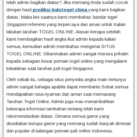
telah admin bagikan diatas? Jika memang Anda sudah cocok
dengan hasil
prediksi Indotogel china
yang kami bagikan
diatas. Maka kini saatnya kami membahas
bandar togel
Singapore
referensi yang terpercaya dan aman untuk Kalian
lakukan taruhan TOGEL ONLINE. Alasan kenapa setelah
kami membagikan hasil angka ikut admin kepada kalian
semua, kemudian admin membahas mengenai SITUS
TOGEL ONLINE. Dikarenakan admin sangat merasa prihatin
kepada sebagian besar pemain togel online yang mengalami
kekalahan saat taruhan judi togel Singapore.
Oleh sebab itu, sebagai situs penyedia angka main tentunya
admin sangat bahagia apabila dapat membantu Sobat semua
mendapatkan rasa nyaman dan aman saat memasang
Taruhan Togel Online. Admin juga mau menambahkan
beberapa informasi tambahan tentang telah kami
rekomendasikan diatas. Dimana semua game yang
disediakan berupa game yang memang sudah banyak diminati
dan populer di kalangan pemain judi online Indonesia.