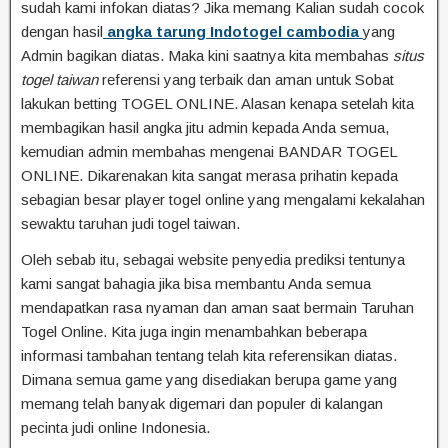
sudah kami infokan diatas? Jika memang Kalian sudah cocok
dengan hasil
angka tarung Indotogel cambodia
yang
Admin bagikan diatas. Maka kini saatnya kita membahas
situs
togel taiwan
referensi yang terbaik dan aman untuk Sobat
lakukan betting TOGEL ONLINE. Alasan kenapa setelah kita
membagikan hasil angka jitu admin kepada Anda semua,
kemudian admin membahas mengenai BANDAR TOGEL
ONLINE. Dikarenakan kita sangat merasa prihatin kepada
sebagian besar player togel online yang mengalami kekalahan
sewaktu taruhan judi togel taiwan.
Oleh sebab itu, sebagai website penyedia prediksi tentunya
kami sangat bahagia jika bisa membantu Anda semua
mendapatkan rasa nyaman dan aman saat bermain Taruhan
Togel Online. Kita juga ingin menambahkan beberapa
informasi tambahan tentang telah kita referensikan diatas.
Dimana semua game yang disediakan berupa game yang
memang telah banyak digemari dan populer di kalangan
pecinta judi online Indonesia.