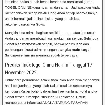
jaminkan Kalian sudah benar-benar bisa menikmati game
TOGEL ONLINE yang nyaman dan aman. Jadi pastikan Anda
menghabiskan setiap waktu luang Anda setiap harinya hanya
untuk bermain judi online di situs yang sudah kita
rekomendasikan ya Guys.
Mungkin bisa admin bagikan sedikit bocoran atau tips untuk
Anda yang mau membuat hasil angka main sendiri. Sehingga
Sobat bisa memastikan sendiri, bahwa perumusan dan
perhitungan akurat admin mengenai
angka main togel
Singapore hari ini
memang sudah terpercaya.
Prediksi Indotogel China Hari Ini Tanggal 17
November 2022
Untuk cara perumusan selanjutnya ialah Anda bisa mengambil
hasil penjumlahan yang telah Kalian totalkan sebelumnya
kemudian Kalian bolak-balikan hasil penjumlahan total angka
Sobat tersebut menjadi susunan 2D belakang. Untuk
mempercepat informasi ANGKA TARUNG PASARAN