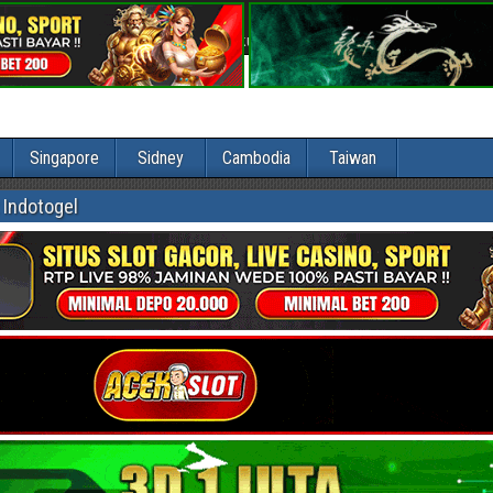
rlengkap
ney, China, Taiwan, Cambodia Paling Akurat dan jitu sesuai bocoran angka main
Singapore
Sidney
Cambodia
Taiwan
 Indotogel