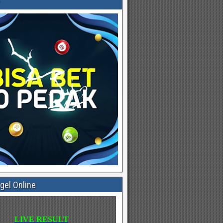
gel Online