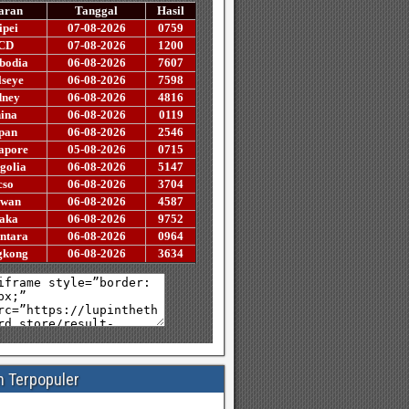
n Terpopuler