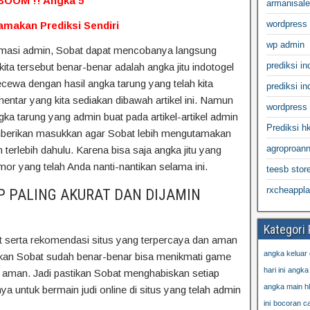
BOOM !! Angka 5
armanisale
wordpress 
amakan Prediksi Sendiri
wp admin
ormasi admin, Sobat dapat mencobanya langsung
prediksi in
kita tersebut benar-benar adalah angka jitu indotogel
kecewa dengan hasil angka tarung yang telah kita
prediksi in
mentar yang kita sediakan dibawah artikel ini. Namun
wordpress
gka tarung yang admin buat pada artikel-artikel admin
Prediksi hk
emberikan masukkan agar Sobat lebih mengutamakan
agroproan
 terlebih dahulu. Karena bisa saja angka jitu yang
or yang telah Anda nanti-nantikan selama ini.
teesb stor
rxcheappl
 PALING AKURAT DAN DIJAMIN
Kategori 
t serta rekomendasi situs yang terpercaya dan aman
angka keluar 
kan Sobat sudah benar-benar bisa menikmati game
hari ini
angka
an. Jadi pastikan Sobat menghabiskan setiap
angka main h
ya untuk bermain judi online di situs yang telah admin
ini
bocoran ca