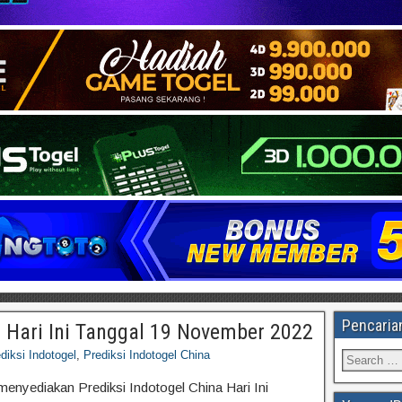
Pencaria
a Hari Ini Tanggal 19 November 2022
diksi Indotogel
,
Prediksi Indotogel China
enyediakan Prediksi Indotogel China Hari Ini