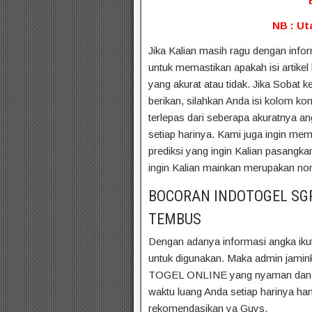
NB : Ut
Jika Kalian masih ragu dengan inf
untuk memastikan apakah isi artikel 
yang akurat atau tidak. Jika Sobat 
berikan, silahkan Anda isi kolom ko
terlepas dari seberapa akuratnya an
setiap harinya. Kami juga ingin m
prediksi yang ingin Kalian pasangkan
ingin Kalian mainkan merupakan nom
BOCORAN INDOTOGEL SGP
TEMBUS
Dengan adanya informasi angka iku
untuk digunakan. Maka admin jamin
TOGEL ONLINE yang nyaman dan am
waktu luang Anda setiap harinya han
rekomendasikan ya Guys.