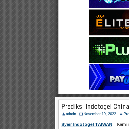
Prediksi Indotogel Chin
admin
November 19, 2022
Pre
Syair Indotogel TAIWAN
– Kami m