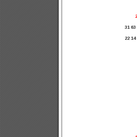
31 63
22 14