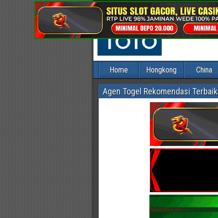
Indotogel HK Prediksi Togel Te
Prediksi Indotogel HK, Singapore Pools, Sid
Home
Hongkong
China
Agen Togel Rekomendasi Terbaik