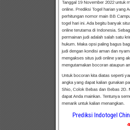
Tanggal 19 November 2022 untuk me
online. Prediksi Togel harian yang 
perhitungan nomor main BB Campur
togel hari ini. Ada begitu banyak sit
online terutama di Indonesia. Seba
permainan judi adalah salah satu k
hukum. Maka opsi paling bagus bagi 
judi dengan kondisi aman dan nyama
mengakses situs judi online yang ak
mengutamakan bocoran ataupun angka
Untuk bocoran kita diatas seperti y
angka yang dapat kalian gunakan
Shio, Colok Bebas dan Bebas 2D. Ma
dapat Anda mainkan. Tentunya semu
menarik untuk kalian menangkan.
Prediksi Indotogel Chi
4