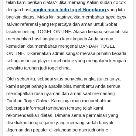
telah kami berikan diatas? Jika memang Kalian sudah cocok
dengan hasil
angka main Indotogel Hongkong
yang kita
bagikan diatas. Maka kini saatnya kita membahas
agen togel
taiwan
referensi yang terpercaya dan aman untuk Sobat
lakukan betting TOGEL ONLINE. Alasan kenapa sesudah kita
memberikan hasil angka jitu kami kepada Anda semua,
kemudian kita membahas mengenai BANDAR TOGEL
ONLINE. Dikarenakan admin sangat merasa prihatin kepada
sebagian besar player togel online yang mengalami kerugian
sewaktu taruhan judi togel china.
Oleh sebab itu, sebagai situs penyedia angka jitu tentunya
kami sangat bahagia apabila bisa membantu Anda semua
mendapatkan rasa nyaman dan aman saat memasang
Taruhan Togel Online. Kami juga mau menambahkan
beberapa informasi tambahan tentang telah kami
rekomendasikan diatas. Dimana semua permainan yang
disediakan berupa game yang memang sudah banyak
digemari dan populer di kalangan pemain judi online