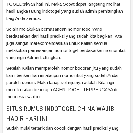
TOGEL taiwan hari ini. Maka Sobat dapat langsung melihat
hasil angka tarung indotogel yang sudah admin perhitungkan
baig Anda semua.
Selain melakukan pemasangan nomor togel yang
berdasarkan dari hasil prediksi yang sudah kita bagikan. Kita
juga sangat merekomendasikan untuk Kalian semua
melakukan pemasangan nomor togel berdasarkan nomor ikut
yang ingin Admin bettingkan.
Setelah Kalian memperoleh nomor bocoran jitu yang sudah
kami berikan hari ini ataupun nomor ikut yang sudah Anda
peroleh sendiri. Maka tahap selanjutnya adalah Kita ingin
merefensikan beberapa AGEN TOGEL TERPERCAYA di
Indonesia saat ini.
SITUS RUMUS INDOTOGEL CHINA WAJIB
HADIR HARI INI
Sudah mulai tertarik dan cocok dengan hasil prediksi yang