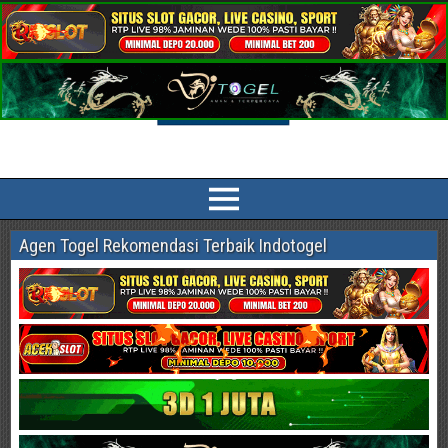
Indotogel HK Prediksi Togel Terlengkap
Prediksi Indotogel HK, Singapore Pools, Sidney, China, Taiwan, Cambodia
Paling Akurat dan jitu sesuai bocoran angka main dan syair togel online
Agen Togel Rekomendasi Terbaik Indotogel