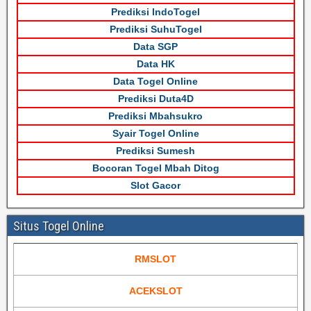
Prediksi IndoTogel
Prediksi SuhuTogel
Data SGP
Data HK
Data Togel Online
Prediksi Duta4D
Prediksi Mbahsukro
Syair Togel Online
Prediksi Sumesh
Bocoran Togel Mbah Ditog
Slot Gacor
Situs Togel Online
RMSLOT
ACEKSLOT