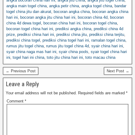
angka bocoran china hari ini
,
angka jitu china
,
angka jitu togel china
,
angka main togel china
,
angka petir china
,
angka togel china
,
bandar
togel china jitu dan akurat
,
bocoran angka china
,
bocoran angka china
hari ini
,
bocoran angka jitu china hari ini
,
bocoran china 4d
,
bocoran
china 4d dewa togel
,
bocoran china hari ini
,
bocoran togel china
,
bocoran togel china hari ini
,
prediksi angka china
,
prediksi china 4d
prize
,
prediksi china hari ini
,
prediksi china jitu
,
prediksi china terjitu
,
prediksi china togel
,
prediksi china togel hari ini
,
ramalan togel china
,
rumus jitu togel china
,
rumus jitu togel china 4d
,
syair china hari ini
,
syair china naga mas hari ini
,
syair china pools
,
syair togel china hari
ini
,
togel hari ini china
,
toto jitu china hari ini
,
toto macau china
← Previous Post
Next Post →
Leave a Reply
Your email address will not be published.
Required fields are marked
*
Comment
*