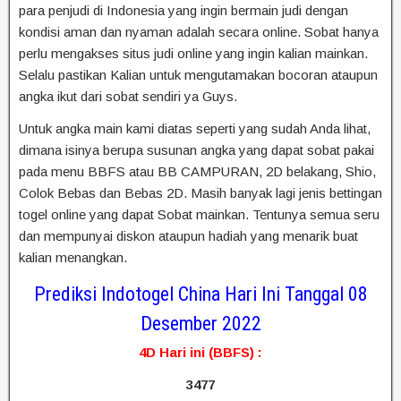
para penjudi di Indonesia yang ingin bermain judi dengan
kondisi aman dan nyaman adalah secara online. Sobat hanya
perlu mengakses situs judi online yang ingin kalian mainkan.
Selalu pastikan Kalian untuk mengutamakan bocoran ataupun
angka ikut dari sobat sendiri ya Guys.
Untuk angka main kami diatas seperti yang sudah Anda lihat,
dimana isinya berupa susunan angka yang dapat sobat pakai
pada menu BBFS atau BB CAMPURAN, 2D belakang, Shio,
Colok Bebas dan Bebas 2D. Masih banyak lagi jenis bettingan
togel online yang dapat Sobat mainkan. Tentunya semua seru
dan mempunyai diskon ataupun hadiah yang menarik buat
kalian menangkan.
Prediksi Indotogel China Hari Ini Tanggal 08
Desember 2022
4D Hari ini (BBFS) :
3477