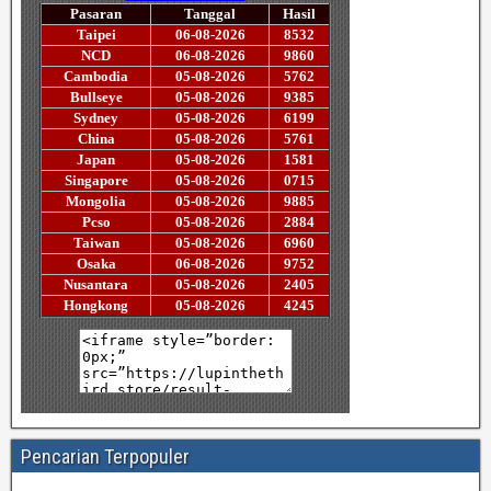
Pencarian Terpopuler