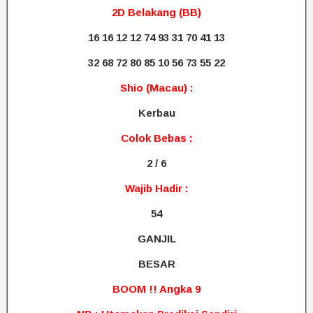
2D Belakang (BB)
16 16 12 12 74 93 31 70 41 13
32 68 72 80 85 10 56 73 55 22
Shio (Macau) :
Kerbau
Colok Bebas :
2 / 6
Wajib Hadir :
54
GANJIL
BESAR
BOOM !! Angka 9