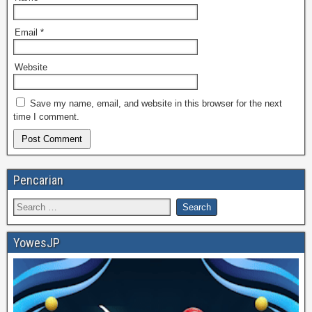
Email
*
Website
Save my name, email, and website in this browser for the next
time I comment.
Pencarian
YowesJP