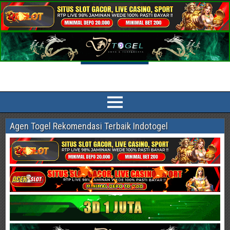
Indotogel HK Prediksi Togel Terlengkap
Prediksi Indotogel HK, Singapore Pools, Sidney, China, Taiwan, Cambodia
Paling Akurat dan jitu sesuai bocoran angka main dan syair togel online
Agen Togel Rekomendasi Terbaik Indotogel