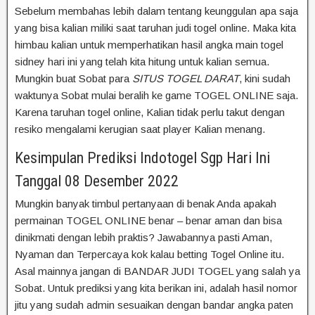
Sebelum membahas lebih dalam tentang keunggulan apa saja
yang bisa kalian miliki saat taruhan judi togel online. Maka kita
himbau kalian untuk memperhatikan hasil angka main togel
sidney hari ini yang telah kita hitung untuk kalian semua.
Mungkin buat Sobat para
SITUS TOGEL DARAT
, kini sudah
waktunya Sobat mulai beralih ke game TOGEL ONLINE saja.
Karena taruhan togel online, Kalian tidak perlu takut dengan
resiko mengalami kerugian saat player Kalian menang.
Kesimpulan Prediksi Indotogel Sgp Hari Ini
Tanggal 08 Desember 2022
Mungkin banyak timbul pertanyaan di benak Anda apakah
permainan TOGEL ONLINE benar – benar aman dan bisa
dinikmati dengan lebih praktis? Jawabannya pasti Aman,
Nyaman dan Terpercaya kok kalau betting Togel Online itu.
Asal mainnya jangan di BANDAR JUDI TOGEL yang salah ya
Sobat. Untuk prediksi yang kita berikan ini, adalah hasil nomor
jitu yang sudah admin sesuaikan dengan bandar angka paten