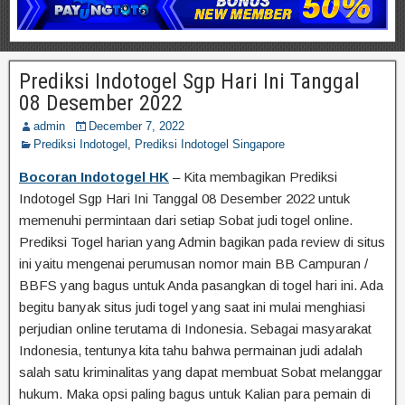
Prediksi Indotogel Sgp Hari Ini Tanggal
08 Desember 2022
admin
December 7, 2022
Prediksi Indotogel
,
Prediksi Indotogel Singapore
Bocoran Indotogel HK
– Kita membagikan Prediksi
Indotogel Sgp Hari Ini Tanggal 08 Desember 2022 untuk
memenuhi permintaan dari setiap Sobat judi togel online.
Prediksi Togel harian yang Admin bagikan pada review di situs
ini yaitu mengenai perumusan nomor main BB Campuran /
BBFS yang bagus untuk Anda pasangkan di togel hari ini. Ada
begitu banyak situs judi togel yang saat ini mulai menghiasi
perjudian online terutama di Indonesia. Sebagai masyarakat
Indonesia, tentunya kita tahu bahwa permainan judi adalah
salah satu kriminalitas yang dapat membuat Sobat melanggar
hukum. Maka opsi paling bagus untuk Kalian para pemain di