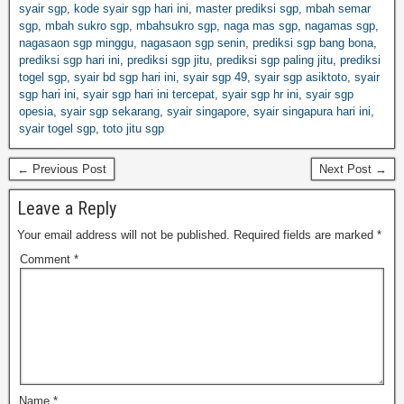
syair sgp
,
kode syair sgp hari ini
,
master prediksi sgp
,
mbah semar
sgp
,
mbah sukro sgp
,
mbahsukro sgp
,
naga mas sgp
,
nagamas sgp
,
nagasaon sgp minggu
,
nagasaon sgp senin
,
prediksi sgp bang bona
,
prediksi sgp hari ini
,
prediksi sgp jitu
,
prediksi sgp paling jitu
,
prediksi
togel sgp
,
syair bd sgp hari ini
,
syair sgp 49
,
syair sgp asiktoto
,
syair
sgp hari ini
,
syair sgp hari ini tercepat
,
syair sgp hr ini
,
syair sgp
opesia
,
syair sgp sekarang
,
syair singapore
,
syair singapura hari ini
,
syair togel sgp
,
toto jitu sgp
← Previous Post
Next Post →
Leave a Reply
Your email address will not be published.
Required fields are marked
*
Comment
*
Name
*