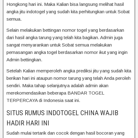
Hongkong hari ini. Maka Kalian bisa langsung melihat hasil
angka jitu indotogel yang sudah kita perhitungkan untuk Sobat
semua.
Selain melakukan bettingan nomor togel yang berdasarkan
dari hasil angka tarung yang telah kita bagikan. Admin juga
sangat menyarankan untuk Sobat semua melakukan
pemasangan angka togel berdasarkan nomor ikut yang ingin
Admin bettingkan.
Setelah Kalian memperoleh angka prediksi jitu yang sudah kita
berikan hari ini ataupun nomor tarung yang telah Anda peroleh
sendiri. Maka tahap selanjutnya adalah admin akan
merekomendasikan beberapa BANDAR TOGEL
TERPERCAYA di Indonesia saat ini.
SITUS RUMUS INDOTOGEL CHINA WAJIB
HADIR HARI INI
Sudah mulai tertarik dan cocok dengan hasil bocoran yang