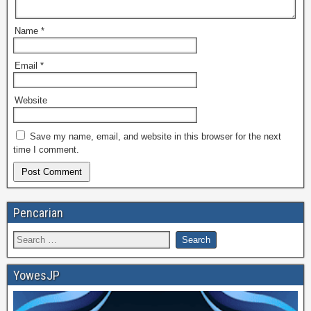
Name
*
Email
*
Website
Save my name, email, and website in this browser for the next
time I comment.
Pencarian
YowesJP