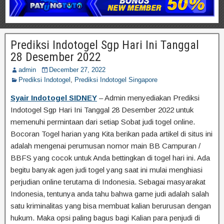
Prediksi Indotogel Sgp Hari Ini Tanggal
28 Desember 2022
admin
December 27, 2022
Prediksi Indotogel
,
Prediksi Indotogel Singapore
Syair Indotogel SIDNEY
– Admin menyediakan Prediksi
Indotogel Sgp Hari Ini Tanggal 28 Desember 2022 untuk
memenuhi permintaan dari setiap Sobat judi togel online.
Bocoran Togel harian yang Kita berikan pada artikel di situs ini
adalah mengenai perumusan nomor main BB Campuran /
BBFS yang cocok untuk Anda bettingkan di togel hari ini. Ada
begitu banyak agen judi togel yang saat ini mulai menghiasi
perjudian online terutama di Indonesia. Sebagai masyarakat
Indonesia, tentunya anda tahu bahwa game judi adalah salah
satu kriminalitas yang bisa membuat kalian berurusan dengan
hukum. Maka opsi paling bagus bagi Kalian para penjudi di