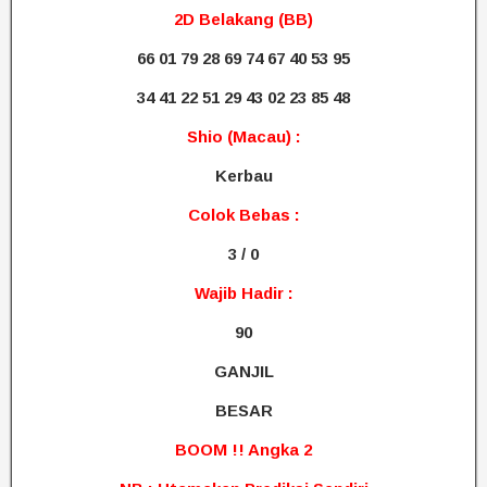
2D Belakang (BB)
66 01 79 28 69 74 67 40 53 95
34 41 22 51 29 43 02 23 85 48
Shio (Macau) :
Kerbau
Colok Bebas :
3 / 0
Wajib Hadir :
90
GANJIL
BESAR
BOOM !! Angka 2