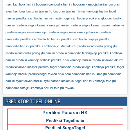
main kamboja hari ini
bocoran cambodia hari ini
bocoran kamboja hari ini
bocoran
syair kamboja
bocoran taiwan 4d
bocoran taiwan mlm ini
kamboja hari ini togel
master prediksi cambodia hari ini
master togel cambodia
prediksi angka cambodia
hari ini
prediksi angka keluar kamboja hari ini
prediksi angka keluar taiwan malam ini
prediksi angka main kamboja
prediksi angka main kamboja hari ini
prediksi
cambodia
prediksi cambodia 4d hari ini
prediksi cambodia berjaya
prediksi
cambodia hari ini
prediksi cambodia jitu dan akurat
prediksi cambodia paling jitu
prediksi cambodia paling jitu hari ini
prediksi cambodia terlengkap
prediksi kamboja
hari ini
prediksi kamboja terbaik
prediksi shio kamboja hari ini
prediksi taiwan akurat
prediksi taiwan master
prediksi togel cambodia
prediksi togel kamboja
prediksi togel
kamboja hari ini
prediksi togel taiwan
shio bom cambodia hari ini
shio jitu cambodia
hari ini
syair taiwan hari ini
syair taiwan malam ini
togel hari ini kamboja
toto jitu
cambodia
toto jitu kamboja hari ini
toto jitu taiwan
PREDIKTOR TOGEL ONLINE
Prediksi Pasaran HK
Prediksi Togelholic
Prediksi SurgaTogel