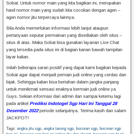
Sobat. Untuk nomor main yang kita bagikan ini, merupakan
hasil nomor main yang sudah kita cocokan dengan agen –
agen nomor jitu terpercaya lainnya.
Bila Anda memerlukan informasi lebih lanjut ataupun
pertanyaan seputar permainan yang disediakan oleh situs –
situs di atas. Maka Sobat bisa gunakan layanan Live Chat
yang tersedia pada situs ini di bagian kanan bawah tampilan
layar kalian.
Inilah beberapa saran positif yang dapat kami bagikan kepada
Sobat agar dapat menjadi pemain judi online yang cerdas dan
bijak. Sehingga kalian bisa bertahan dalam jangka panjang
untuk menikmati sensasi enaknya bermain judi online ya
Guys. Sekian informasi dari admin dan sampai ketemu lagi
pada artikel
Prediksi Indotogel Sgp Hari Ini Tanggal 28
Desember 2022
periode selanjutnya. Terima kasih dan salam
JACKPOT!
Tags:
angka jitu sgp
,
angka tarung sgp
,
bocoran sgp
,
bocoran sgp