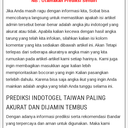
NB : Utamakan Prediksi Sendiri
Jika Anda masih ragu dengan informasi kita, Sobat bisa
mencobanya langsung untuk memastikan apakah isi artikel
admin tersebut benar-benar adalah angka jitu indotogel yang
akurat atau tidak. Apabila kalian kecewa dengan hasil angka
tarung yang telah kita infokan, silahkan kalian isi kolom
komentar yang kita sediakan dibawah artikel ini. Akan Tetapi
terlepas dari seberapa akuratnya angka main yang kita
rumuskan pada artikel-artikel kami setiap harinya. Kami juga
ingin membagikan masukkan agar kalian lebih
memprioritaskan bocoran yang ingin Kalian pasangkan
terlebih dahulu. Karena bisa saja angka ikut yang ingin Anda
mainkan adalah angka yang telah Anda tunggu selama ini.
PREDIKSI INDOTOGEL TAIWAN PALING
AKURAT DAN DIJAMIN TEMBUS
Dengan adanya informasi prediksi serta rekomendasi Bandar
yang terpercaya dan aman untuk digunakan. Maka kami