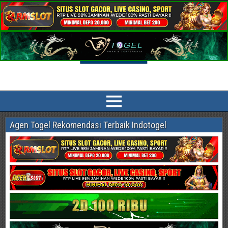
Indotogel HK Prediksi Togel Terlengkap
Prediksi Indotogel HK, Singapore Pools, Sidney, China, Taiwan, Cambodia
Paling Akurat dan jitu sesuai bocoran angka main dan syair togel online
Agen Togel Rekomendasi Terbaik Indotogel