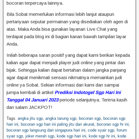
bocoran terpercaya lainnya.
Bila Sobat memerlukan informasi lebih lanjut ataupun
pertanyaan seputar permainan yang disediakan oleh agen di
atas. Maka Anda bisa gunakan layanan Live Chat yang
terdapat pada blog ini di bagian kanan bawah tampilan layar
Anda.
Inilah beberapa saran positif yang dapat kami berikan kepada
kalian agar dapat menjadi player judi online yang pintar dan
bijak. Sehingga kalian dapat bertahan dalam jangka panjang
agar dapat menikmati sensasi nikmatnya memainkan judi
online ya Sobat. Sekian informasi dari kami dan sampai
jumpa kembali di artikel
Prediksi Indotogel Sgp Hari Ini
Tanggal 04 Januari 2023
periode selanjutnya. Terima kasih
dan salam JACKPOT!
Tags:
angka jitu sgp
,
angka tarung sgp
,
bocoran sgp
,
bocoran sgp
hari ini
,
bocoran sgp hari ini paling jitu dan akurat
,
bocoran sgp hr ini
,
bocoran sgp langsung dari singapura hari ini
,
code syair sgp
,
forum
syair sgp
,
joker merah sgp
,
kode sgp hari ini
,
kode sgp hr ini
,
kode