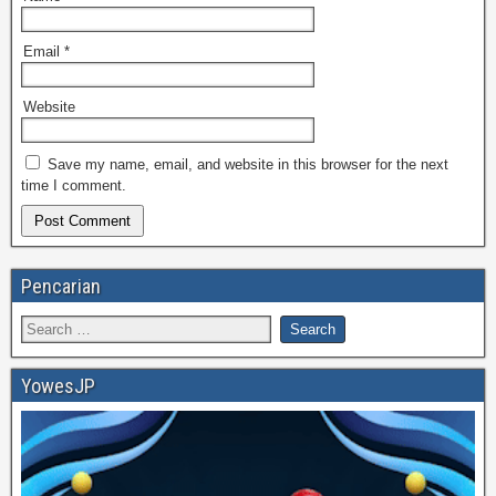
Email
*
Website
Save my name, email, and website in this browser for the next
time I comment.
Pencarian
YowesJP