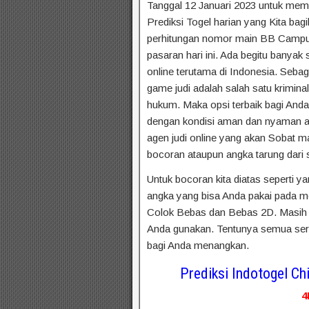
Tanggal 12 Januari 2023 untuk memen
Prediksi Togel harian yang Kita bagi
perhitungan nomor main BB Campur
pasaran hari ini. Ada begitu banyak s
online terutama di Indonesia. Seba
game judi adalah salah satu krimin
hukum. Maka opsi terbaik bagi Anda 
dengan kondisi aman dan nyaman a
agen judi online yang akan Sobat m
bocoran ataupun angka tarung dari 
Untuk bocoran kita diatas seperti ya
angka yang bisa Anda pakai pada
Colok Bebas dan Bebas 2D. Masih ba
Anda gunakan. Tentunya semua seru
bagi Anda menangkan.
Prediksi Indotogel Ch
4