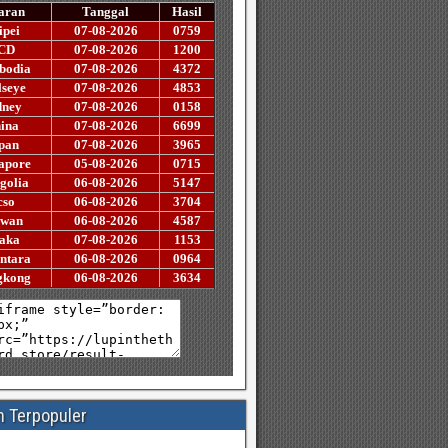
n Terpopuler