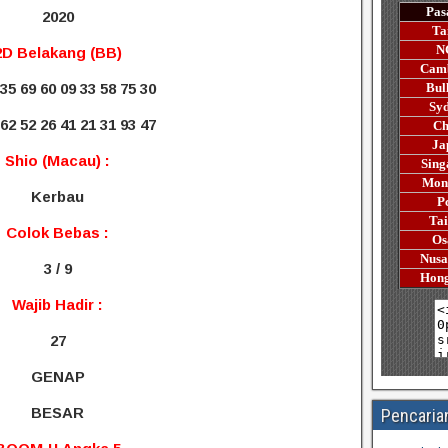
2020
2D Belakang (BB)
 35 69 60 09 33 58 75 30
 62 52 26 41 21 31 93 47
Shio (Macau) :
Kerbau
Colok Bebas :
3 / 9
Wajib Hadir :
27
GENAP
BESAR
Pencaria