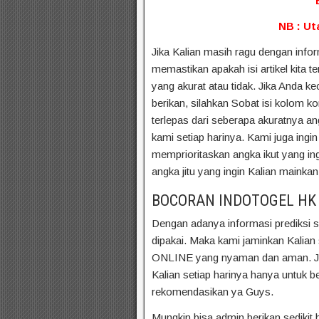
NB : Ut
Jika Kalian masih ragu dengan inf
memastikan apakah isi artikel kita 
yang akurat atau tidak. Jika Anda k
berikan, silahkan Sobat isi kolom k
terlepas dari seberapa akuratnya an
kami setiap harinya. Kami juga ing
memprioritaskan angka ikut yang ing
angka jitu yang ingin Kalian maink
BOCORAN INDOTOGEL HK 
Dengan adanya informasi prediksi s
dipakai. Maka kami jaminkan Kali
ONLINE yang nyaman dan aman. Jad
Kalian setiap harinya hanya untuk b
rekomendasikan ya Guys.
Mungkin bisa admin berikan sedikit