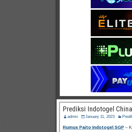
Prediksi Indotogel Chin
admin
January 11, 2023
Predi
Rumus Paito Indotogel SGP
– K