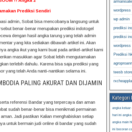
BOOM !! Angka 2
armanisale
wordpress 
amakan Prediksi Sendiri
wp admin
masi admin, Sobat bisa mencobanya langsung untuk
prediksi in
tersebut benar-benar merupakan prediksi indotogel
kecewa dengan hasil angka tarung yang telah admin
prediksi in
omentar yang kita sediakan dibawah artikel ini. Akan
wordpress
nya angka ikut yang kami buat pada artikel-artikel kami
Prediksi hk
emberikan masukkan agar Sobat lebih mengutamakan
agroproan
kan terlebih dahulu. Karena bisa saja prediksi yang
 yang telah Anda nanti-nantikan selama ini.
teesb stor
rxcheappl
MBODIA PALING AKURAT DAN DIJAMIN
Kategori 
erta referensi Bandar yang terpercaya dan aman
angka keluar 
Sobat sudah benar-benar bisa menikmati permainan
hari ini
angka
an. Jadi pastikan Kalian menghabiskan setiap
angka main h
ya untuk bermain judi online di bandar yang sudah
ini
bocoran ca