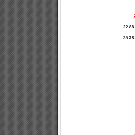
22 86
25 38