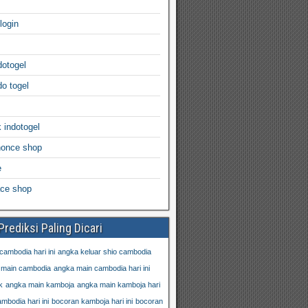
login
dotogel
do togel
 indotogel
nonce shop
e
ace shop
Prediksi Paling Dicari
cambodia hari ini
angka keluar shio cambodia
 main cambodia
angka main cambodia hari ini
k
angka main kamboja
angka main kamboja hari
mbodia hari ini
bocoran kamboja hari ini
bocoran