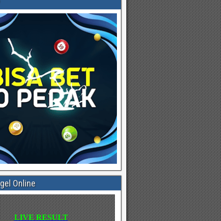
gel Online