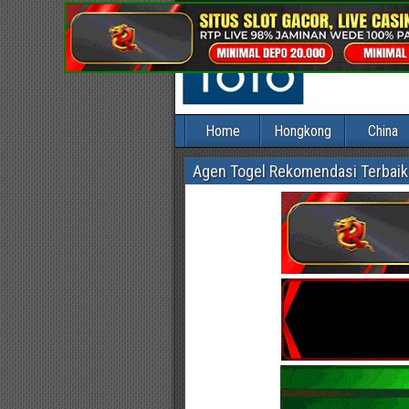
Indotogel HK Prediksi Togel Te
Prediksi Indotogel HK, Singapore Pools, Sid
Home
Hongkong
China
Agen Togel Rekomendasi Terbaik