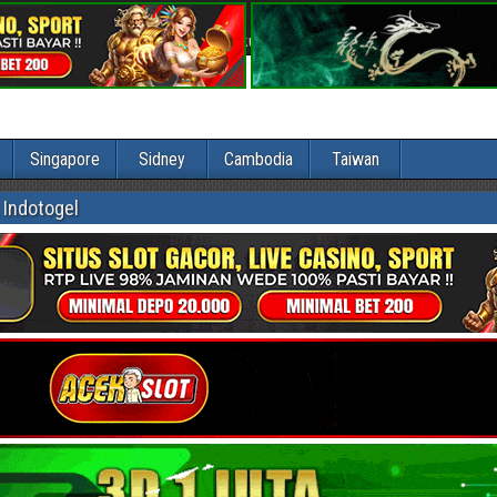
rlengkap
ney, China, Taiwan, Cambodia Paling Akurat dan jitu sesuai bocoran angka main
Singapore
Sidney
Cambodia
Taiwan
 Indotogel