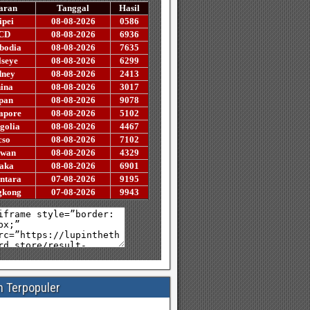
n Terpopuler