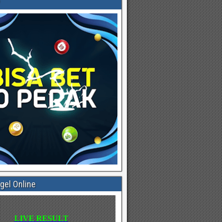
gel Online