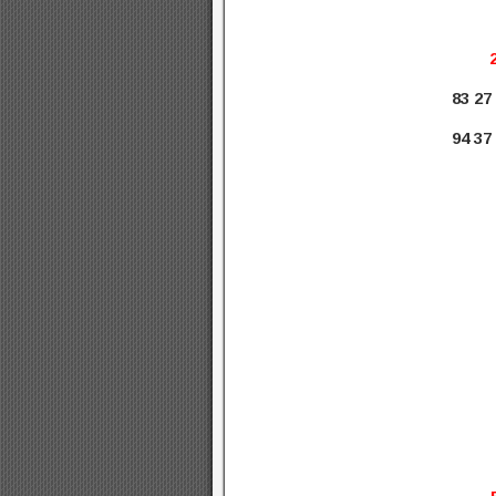
83 27
94 37