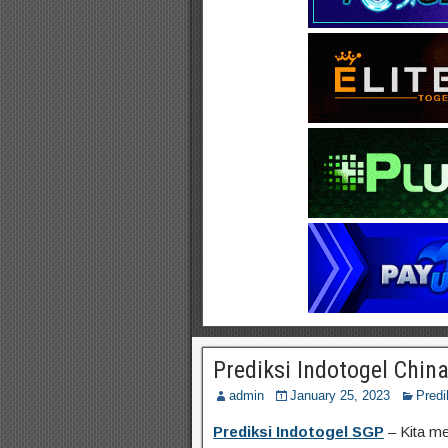
Prediksi Indotogel Chin
admin
January 25, 2023
Predi
Prediksi Indotogel SGP
– Kita me