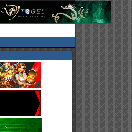
 dan syair togel online