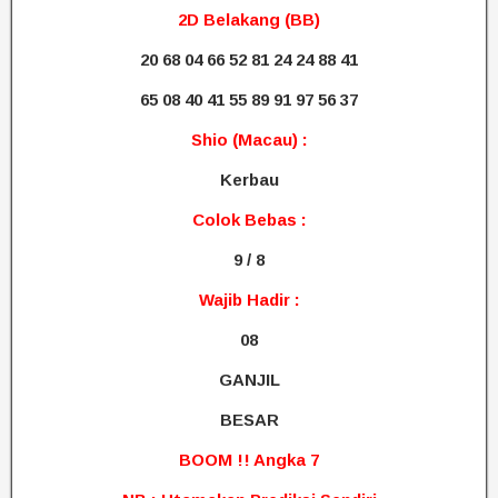
2D Belakang (BB)
20 68 04 66 52 81 24 24 88 41
65 08 40 41 55 89 91 97 56 37
Shio (Macau) :
Kerbau
Colok Bebas :
9 / 8
Wajib Hadir :
08
GANJIL
BESAR
BOOM !! Angka 7