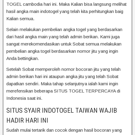
TOGEL cambodia hari ini. Maka Kalian bisa langsung melihat
hasil angka main indotogel yang telah kita perhitungkan baig
Kalian semua.
Selain melakukan pembelian angka togel yang berdasarkan
dari hasil angka main yang telah admin berikan. Kami juga
sangat merekomendasikan untuk Sobat semua melakukan
pembelian angka togel berdasarkan nomor jitu yang ingin
Anda bettingkan.
Setelah Sobat memperoleh nomor bocoran jitu yang telah
admin berikan hari ini ataupun angka jitu yang telah Sobat
dapatkan sendiri. Maka tahap selanjutnya ialah kami ingin
merefensikan beberapa SITUS TOGEL TERPERCAYA di
Indonesia saat ini.
SITUS SYAIR INDOTOGEL TAIWAN WAJIB
HADIR HARI INI
Sudah mulai tertarik dan cocok dengan hasil bocoran yang