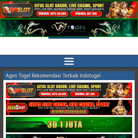
Indotogel HK Prediksi Togel Terlengkap
Prediksi Indotogel HK, Singapore Pools, Sidney, China, Taiwan, Cambodia
Paling Akurat dan jitu sesuai bocoran angka main dan syair togel online
Agen Togel Rekomendasi Terbaik Indotogel