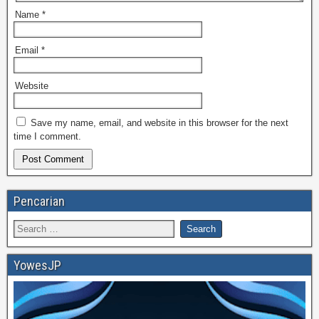
Name
*
Email
*
Website
Save my name, email, and website in this browser for the next
time I comment.
Pencarian
YowesJP