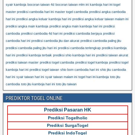
syair kamboja
bocoran taiwan 4d
bocoran taiwan mlm ini
kamboja hari ini togel
master prediksi cambodia hari ini
master togel cambodia
prediksi angka cambodia
hari ini
prediksi angka keluar kamboja hari ini
prediksi angka keluar taiwan malam ini
prediksi angka main kamboja
prediksi angka main kamboja hari ini
prediksi
cambodia
prediksi cambodia 4d hari ini
prediksi cambodia berjaya
prediksi
cambodia hari ini
prediksi cambodia jitu dan akurat
prediksi cambodia paling jitu
prediksi cambodia paling jitu hari ini
prediksi cambodia terlengkap
prediksi kamboja
hari ini
prediksi kamboja terbaik
prediksi shio kamboja hari ini
prediksi taiwan akurat
prediksi taiwan master
prediksi togel cambodia
prediksi togel kamboja
prediksi togel
kamboja hari ini
prediksi togel taiwan
shio bom cambodia hari ini
shio jitu cambodia
hari ini
syair taiwan hari ini
syair taiwan malam ini
togel hari ini kamboja
toto jitu
cambodia
toto jitu kamboja hari ini
toto jitu taiwan
PREDIKTOR TOGEL ONLINE
Prediksi Pasaran HK
Prediksi Togelholic
Prediksi SurgaTogel
Prediksi IndoTogel