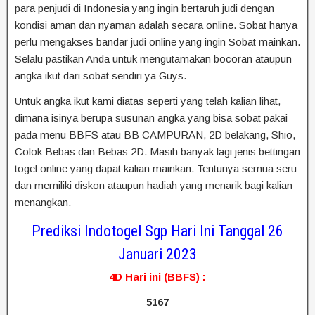
para penjudi di Indonesia yang ingin bertaruh judi dengan
kondisi aman dan nyaman adalah secara online. Sobat hanya
perlu mengakses bandar judi online yang ingin Sobat mainkan.
Selalu pastikan Anda untuk mengutamakan bocoran ataupun
angka ikut dari sobat sendiri ya Guys.
Untuk angka ikut kami diatas seperti yang telah kalian lihat,
dimana isinya berupa susunan angka yang bisa sobat pakai
pada menu BBFS atau BB CAMPURAN, 2D belakang, Shio,
Colok Bebas dan Bebas 2D. Masih banyak lagi jenis bettingan
togel online yang dapat kalian mainkan. Tentunya semua seru
dan memiliki diskon ataupun hadiah yang menarik bagi kalian
menangkan.
Prediksi Indotogel Sgp Hari Ini Tanggal 26
Januari 2023
4D Hari ini (BBFS) :
5167