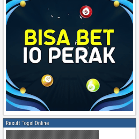
Result Togel Online