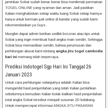
jaminkan Sobat sudah benar-benar bisa menikmati permainan
TOGEL ONLINE yang nyaman dan aman. Jadi pastikan
Kalian menghabiskan setiap waktu luang Sobat setiap harinya
hanya untuk bermain judi online di bandar yang sudah kami
rekomendasikan ya Guys.
Mungkin dapat admin berikan sedikit bocoran atau tips untuk
Sobat yang ingin membuat hasil angka main sendiri. Sehingga
Sobat bisa memastikan sendiri, bahwa perumusan dan
perhitungan akurat kami tentang
angka jitu togel cambodia
hari ini
memang telah terpercaya.
Prediksi Indotogel Sgp Hari Ini Tanggal 26
Januari 2023
Untuk cara perhitungan selanjutnya adalah Kalian bisa
mengambil hasil penjumlahan yang telah Kalian jumlahkan
sebelumnya kemudian Kalian bolak-balikan hasil penjumlahan
total angka Sobat tersebut menjadi susunan 2D belakang.
Untuk mempercepat informasi ANGKA JITU PASARAN