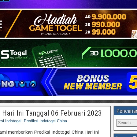
Pencaria
a Hari Ini Tanggal 06 Februari 2023
ksi Indotogel
,
Prediksi Indotogel China
mi memberikan Prediksi Indotogel China Hari Ini