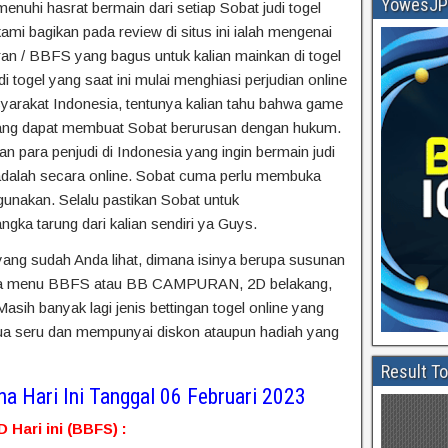
YowesJP
nuhi hasrat bermain dari setiap Sobat judi togel
ami bagikan pada review di situs ini ialah mengenai
 / BBFS yang bagus untuk kalian mainkan di togel
di togel yang saat ini mulai menghiasi perjudian online
yarakat Indonesia, tentunya kalian tahu bahwa game
s yang dapat membuat Sobat berurusan dengan hukum.
an para penjudi di Indonesia yang ingin bermain judi
dalah secara online. Sobat cuma perlu membuka
 gunakan. Selalu pastikan Sobat untuk
gka tarung dari kalian sendiri ya Guys.
 yang sudah Anda lihat, dimana isinya berupa susunan
ada menu BBFS atau BB CAMPURAN, 2D belakang,
sih banyak lagi jenis bettingan togel online yang
ua seru dan mempunyai diskon ataupun hadiah yang
Result To
na Hari Ini Tanggal 06 Februari 2023
D Hari ini (BBFS) :