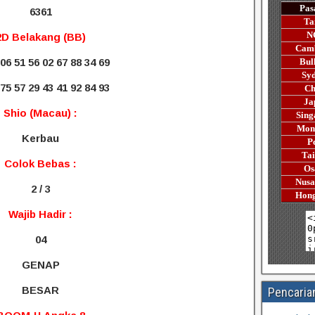
6361
2D Belakang (BB)
 06 51 56 02 67 88 34 69
 75 57 29 43 41 92 84 93
Shio (Macau) :
Kerbau
Colok Bebas :
2 / 3
Wajib Hadir :
04
GENAP
BESAR
Pencaria