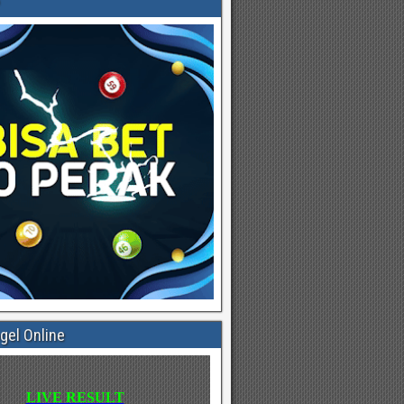
gel Online