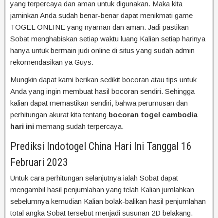
yang terpercaya dan aman untuk digunakan. Maka kita
jaminkan Anda sudah benar-benar dapat menikmati game
TOGEL ONLINE yang nyaman dan aman. Jadi pastikan
Sobat menghabiskan setiap waktu luang Kalian setiap harinya
hanya untuk bermain judi online di situs yang sudah admin
rekomendasikan ya Guys.
Mungkin dapat kami berikan sedikit bocoran atau tips untuk
Anda yang ingin membuat hasil bocoran sendiri. Sehingga
kalian dapat memastikan sendiri, bahwa perumusan dan
perhitungan akurat kita tentang
bocoran togel cambodia
hari ini
memang sudah terpercaya.
Prediksi Indotogel China Hari Ini Tanggal 16
Februari 2023
Untuk cara perhitungan selanjutnya ialah Sobat dapat
mengambil hasil penjumlahan yang telah Kalian jumlahkan
sebelumnya kemudian Kalian bolak-balikan hasil penjumlahan
total angka Sobat tersebut menjadi susunan 2D belakang.