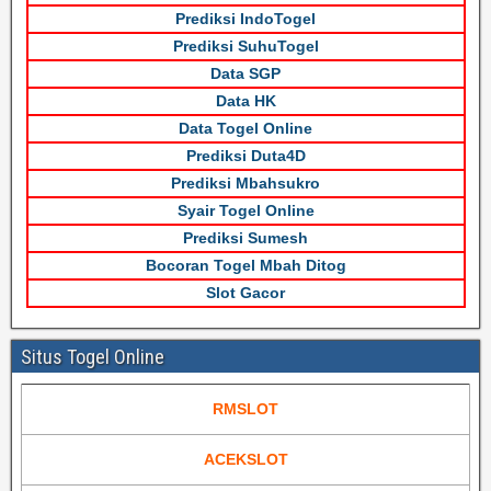
Prediksi IndoTogel
Prediksi SuhuTogel
Data SGP
Data HK
Data Togel Online
Prediksi Duta4D
Prediksi Mbahsukro
Syair Togel Online
Prediksi Sumesh
Bocoran Togel Mbah Ditog
Slot Gacor
Situs Togel Online
RMSLOT
ACEKSLOT