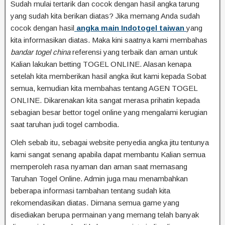
Sudah mulai tertarik dan cocok dengan hasil angka tarung
yang sudah kita berikan diatas? Jika memang Anda sudah
cocok dengan hasil
angka main Indotogel taiwan
yang
kita informasikan diatas. Maka kini saatnya kami membahas
bandar togel china
referensi yang terbaik dan aman untuk
Kalian lakukan betting TOGEL ONLINE. Alasan kenapa
setelah kita memberikan hasil angka ikut kami kepada Sobat
semua, kemudian kita membahas tentang AGEN TOGEL
ONLINE. Dikarenakan kita sangat merasa prihatin kepada
sebagian besar bettor togel online yang mengalami kerugian
saat taruhan judi togel cambodia.
Oleh sebab itu, sebagai website penyedia angka jitu tentunya
kami sangat senang apabila dapat membantu Kalian semua
memperoleh rasa nyaman dan aman saat memasang
Taruhan Togel Online. Admin juga mau menambahkan
beberapa informasi tambahan tentang sudah kita
rekomendasikan diatas. Dimana semua game yang
disediakan berupa permainan yang memang telah banyak