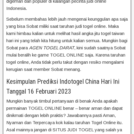
digemari dan populer di kalangan pecinta judi online
Indonesia.
Sebelum membahas lebih jauh mengenai keunggulan apa saja
yang bisa Sobat miliki saat taruhan judi togel online. Maka
kami himbau kalian untuk melihat hasil angka jitu togel taiwan
hari ini yang telah kita hitung untuk kalian semua. Mungkin bagi
Sobat para
AGEN TOGEL DARAT
, kini sudah saatnya Sobat
mulai beralih ke game TOGEL ONLINE saja. Karena taruhan
togel online, Anda tidak perlu takut dengan resiko mengalami
kerugian saat member Sobat menang.
Kesimpulan Prediksi Indotogel China Hari Ini
Tanggal 16 Februari 2023
Mungkin banyak timbul pertanyaan di benak Anda apakah
permainan TOGEL ONLINE benar – benar aman dan dapat
dinikmati dengan lebih praktis? Jawabannya pasti Aman,
Nyaman dan Terpercaya kok kalau taruhan Togel Online itu.
Asal mainnya jangan di SITUS JUDI TOGEL yang salah ya