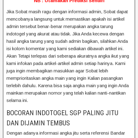
NB : Utamakan Prediksi Sendiri
Jika Sobat masih ragu dengan informasi admin, Sobat dapat
mencobanya langsung untuk memastikan apakah isi artikel
admin tersebut benar-benar merupakan angka tarung
indotogel yang akurat atau tidak. Jika Anda kecewa dengan
hasil angka tarung yang sudah admin bagikan, silahkan Anda
isi kolom komentar yang kami sediakan dibawah artikel ini.
Akan Tetapi terlepas dari seberapa akuratnya angka ikut yang
kami infokan pada artikel-artikel admin setiap harinya. Kami
juga ingin membagikan masukkan agar Sobat lebih
memprioritaskan angka main yang ingin Kalian pasangkan
terlebih dahulu. Karena bisa saja angka main yang ingin Anda
mainkan merupakan nomor yang telah kalian nanti-nantikan
selama ini.
BOCORAN INDOTOGEL SGP PALING JITU
DAN DIJAMIN TEMBUS
Dengan adanya informasi angka jitu serta referensi Bandar