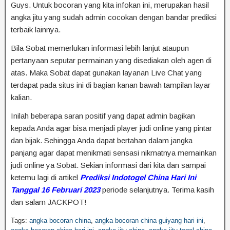
Guys. Untuk bocoran yang kita infokan ini, merupakan hasil
angka jitu yang sudah admin cocokan dengan bandar prediksi
terbaik lainnya.
Bila Sobat memerlukan informasi lebih lanjut ataupun
pertanyaan seputar permainan yang disediakan oleh agen di
atas. Maka Sobat dapat gunakan layanan Live Chat yang
terdapat pada situs ini di bagian kanan bawah tampilan layar
kalian.
Inilah beberapa saran positif yang dapat admin bagikan
kepada Anda agar bisa menjadi player judi online yang pintar
dan bijak. Sehingga Anda dapat bertahan dalam jangka
panjang agar dapat menikmati sensasi nikmatnya memainkan
judi online ya Sobat. Sekian informasi dari kita dan sampai
ketemu lagi di artikel
Prediksi Indotogel China Hari Ini
Tanggal 16 Februari 2023
periode selanjutnya. Terima kasih
dan salam JACKPOT!
Tags:
angka bocoran china
,
angka bocoran china guiyang hari ini
,