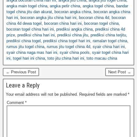
angka bocoran china hari ini
,
angka jitu china
,
angka jitu togel china
,
angka main togel china
,
angka petir china
,
angka togel china
,
bandar
togel china jitu dan akurat
,
bocoran angka china
,
bocoran angka china
hari ini
,
bocoran angka jitu china hari ini
,
bocoran china 4d
,
bocoran
china 4d dewa togel
,
bocoran china hari ini
,
bocoran togel china
,
bocoran togel china hari ini
,
prediksi angka china
,
prediksi china 4d
prize
,
prediksi china hari ini
,
prediksi china jitu
,
prediksi china terjitu
,
prediksi china togel
,
prediksi china togel hari ini
,
ramalan togel china
,
rumus jitu togel china
,
rumus jitu togel china 4d
,
syair china hari ini
,
syair china naga mas hari ini
,
syair china pools
,
syair togel china hari
ini
,
togel hari ini china
,
toto jitu china hari ini
,
toto macau china
← Previous Post
Next Post →
Leave a Reply
Your email address will not be published.
Required fields are marked
*
Comment
*