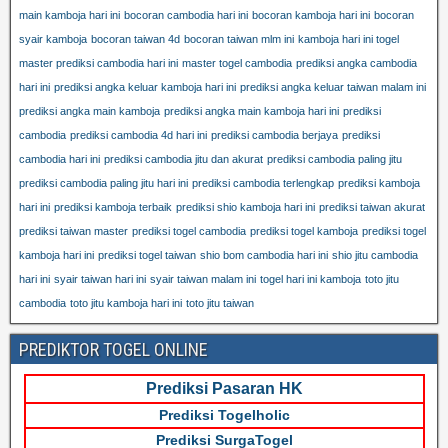
main kamboja hari ini
bocoran cambodia hari ini
bocoran kamboja hari ini
bocoran
syair kamboja
bocoran taiwan 4d
bocoran taiwan mlm ini
kamboja hari ini togel
master prediksi cambodia hari ini
master togel cambodia
prediksi angka cambodia
hari ini
prediksi angka keluar kamboja hari ini
prediksi angka keluar taiwan malam ini
prediksi angka main kamboja
prediksi angka main kamboja hari ini
prediksi
cambodia
prediksi cambodia 4d hari ini
prediksi cambodia berjaya
prediksi
cambodia hari ini
prediksi cambodia jitu dan akurat
prediksi cambodia paling jitu
prediksi cambodia paling jitu hari ini
prediksi cambodia terlengkap
prediksi kamboja
hari ini
prediksi kamboja terbaik
prediksi shio kamboja hari ini
prediksi taiwan akurat
prediksi taiwan master
prediksi togel cambodia
prediksi togel kamboja
prediksi togel
kamboja hari ini
prediksi togel taiwan
shio bom cambodia hari ini
shio jitu cambodia
hari ini
syair taiwan hari ini
syair taiwan malam ini
togel hari ini kamboja
toto jitu
cambodia
toto jitu kamboja hari ini
toto jitu taiwan
PREDIKTOR TOGEL ONLINE
Prediksi Pasaran HK
Prediksi Togelholic
Prediksi SurgaTogel