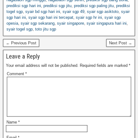
prediksi sgp hari ini
,
prediksi sgp jitu
,
prediksi sgp paling jitu
,
prediksi
togel sgp
,
syair bd sgp hari ini
,
syair sgp 49
,
syair sgp asiktoto
,
syair
sgp hari ini
,
syair sgp hari ini tercepat
,
syair sgp hr ini
,
syair sgp
opesia
,
syair sgp sekarang
,
syair singapore
,
syair singapura hari ini
,
syair togel sgp
,
toto jitu sgp
← Previous Post
Next Post →
Leave a Reply
Your email address will not be published.
Required fields are marked
*
Comment
*
Name
*
Email
*