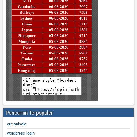
Pencarian Terpopuler
armanisale
wordpress login