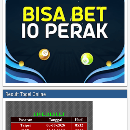
Result Togel Online