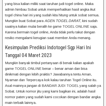
yang bisa kalian miliki saat taruhan judi togel online. Maka
admin himbau Sobat untuk memperhatikan hasil angka ikut
togel china hari ini yang sudah kita hitung untuk sobat semua.
Mungkin buat Sobat para
AGEN TOGEL DARAT
, kini sudah
saatnya kalian mulai beralih ke game TOGEL ONLINE saja.
Karena bermain togel online, Anda tidak perlu takut dengan
resiko mengalami kerugian saat member Anda menang.
Kesimpulan Prediksi Indotogel Sgp Hari Ini
Tanggal 04 Maret 2023
Mungkin banyak timbul pertanyaan di benak kalian apakah
game TOGEL ONLINE benar – benar aman dan bisa
dinikmati dengan lebih praktis? Jawabannya tentu Aman,
Nyaman dan Terpercaya kok kalau taruhan Togel Online itu.
Asal mainnya jangan di BANDAR JUDI TOGEL yang salah ya
Sobat. Untuk nomor jitu yang kami bagikan ini, adalah hasil
nomor paten yang sudah kami cocokan dengan bandar angka
main terbaik lainnya.