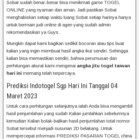
Sobat sudah benar-benar bisa menikmati game TOGEL
ONLINE yang nyaman dan aman. Jadi pastikan Sobat
menghabiskan setiap waktu luang Sobat setiap harinya hanya
untuk bermain judi online di agen yang sudah admin
rekomendasikan ya Guys.
Mungkin dapat kami bagikan sedikit bocoran atau tips buat
kalian yang ingin membuat hasil angka ikut sendiri. Sehingga
kalian bisa memastikan sendiri, bahwa perumusan dan
perhitungan akurat kami mengenai
angka jitu togel taiwan
hari ini
memang telah terpercaya.
Prediksi Indotogel Sgp Hari Ini Tanggal 04
Maret 2023
Untuk cara perhitungan selanjutnya ialah Anda bisa mengambil
hasil penjumlahan yang sudah Kalian jumlahkan sebelumnya
kemudian Kalian bolak-balikan hasil penjumlahan total nomor
Sobat tersebut menjadi susunan 2D belakang. Untuk
mempercepat informasi PREDIKSI PASARAN TOGEL china