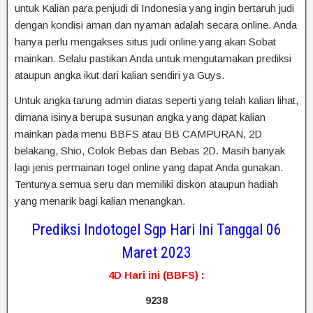
untuk Kalian para penjudi di Indonesia yang ingin bertaruh judi
dengan kondisi aman dan nyaman adalah secara online. Anda
hanya perlu mengakses situs judi online yang akan Sobat
mainkan. Selalu pastikan Anda untuk mengutamakan prediksi
ataupun angka ikut dari kalian sendiri ya Guys.
Untuk angka tarung admin diatas seperti yang telah kalian lihat,
dimana isinya berupa susunan angka yang dapat kalian
mainkan pada menu BBFS atau BB CAMPURAN, 2D
belakang, Shio, Colok Bebas dan Bebas 2D. Masih banyak
lagi jenis permainan togel online yang dapat Anda gunakan.
Tentunya semua seru dan memiliki diskon ataupun hadiah
yang menarik bagi kalian menangkan.
Prediksi Indotogel Sgp Hari Ini Tanggal 06
Maret 2023
4D Hari ini (BBFS) :
9238