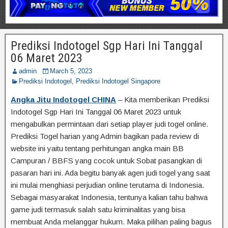
Prediksi Indotogel Sgp Hari Ini Tanggal
06 Maret 2023
admin
March 5, 2023
Prediksi Indotogel
,
Prediksi Indotogel Singapore
Angka Jitu Indotogel CHINA
– Kita memberikan Prediksi
Indotogel Sgp Hari Ini Tanggal 06 Maret 2023 untuk
mengabulkan permintaan dari setiap player judi togel online.
Prediksi Togel harian yang Admin bagikan pada review di
website ini yaitu tentang perhitungan angka main BB
Campuran / BBFS yang cocok untuk Sobat pasangkan di
pasaran hari ini. Ada begitu banyak agen judi togel yang saat
ini mulai menghiasi perjudian online terutama di Indonesia.
Sebagai masyarakat Indonesia, tentunya kalian tahu bahwa
game judi termasuk salah satu kriminalitas yang bisa
membuat Anda melanggar hukum. Maka pilihan paling bagus