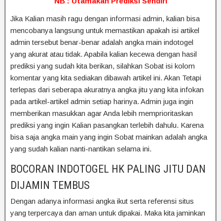
NB : Utamakan Prediksi Sendiri
Jika Kalian masih ragu dengan informasi admin, kalian bisa
mencobanya langsung untuk memastikan apakah isi artikel
admin tersebut benar-benar adalah angka main indotogel
yang akurat atau tidak. Apabila kalian kecewa dengan hasil
prediksi yang sudah kita berikan, silahkan Sobat isi kolom
komentar yang kita sediakan dibawah artikel ini. Akan Tetapi
terlepas dari seberapa akuratnya angka jitu yang kita infokan
pada artikel-artikel admin setiap harinya. Admin juga ingin
memberikan masukkan agar Anda lebih memprioritaskan
prediksi yang ingin Kalian pasangkan terlebih dahulu. Karena
bisa saja angka main yang ingin Sobat mainkan adalah angka
yang sudah kalian nanti-nantikan selama ini.
BOCORAN INDOTOGEL HK PALING JITU DAN
DIJAMIN TEMBUS
Dengan adanya informasi angka ikut serta referensi situs
yang terpercaya dan aman untuk dipakai. Maka kita jaminkan