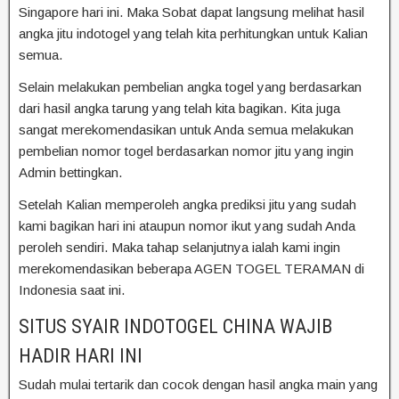
Singapore hari ini. Maka Sobat dapat langsung melihat hasil
angka jitu indotogel yang telah kita perhitungkan untuk Kalian
semua.
Selain melakukan pembelian angka togel yang berdasarkan
dari hasil angka tarung yang telah kita bagikan. Kita juga
sangat merekomendasikan untuk Anda semua melakukan
pembelian nomor togel berdasarkan nomor jitu yang ingin
Admin bettingkan.
Setelah Kalian memperoleh angka prediksi jitu yang sudah
kami bagikan hari ini ataupun nomor ikut yang sudah Anda
peroleh sendiri. Maka tahap selanjutnya ialah kami ingin
merekomendasikan beberapa AGEN TOGEL TERAMAN di
Indonesia saat ini.
SITUS SYAIR INDOTOGEL CHINA WAJIB
HADIR HARI INI
Sudah mulai tertarik dan cocok dengan hasil angka main yang