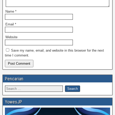
Name
*
Email
*
Website
Save my name, email, and website in this browser for the next
time I comment.
Pencarian
YowesJP