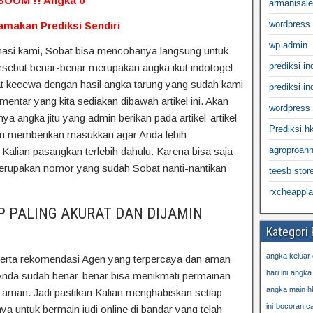
BOOM !! Angka 0
armanisale
wordpress 
amakan Prediksi Sendiri
wp admin
masi kami, Sobat bisa mencobanya langsung untuk
prediksi in
tersebut benar-benar merupakan angka ikut indotogel
bat kecewa dengan hasil angka tarung yang sudah kami
prediksi in
mentar yang kita sediakan dibawah artikel ini. Akan
wordpress
nya angka jitu yang admin berikan pada artikel-artikel
Prediksi hk
gin memberikan masukkan agar Anda lebih
agroproan
 Kalian pasangkan terlebih dahulu. Karena bisa saja
merupakan nomor yang sudah Sobat nanti-nantikan
teesb stor
rxcheappl
 PALING AKURAT DAN DIJAMIN
Kategori 
angka keluar 
serta rekomendasi Agen yang terpercaya dan aman
hari ini
angka
 Anda sudah benar-benar bisa menikmati permainan
angka main h
an. Jadi pastikan Kalian menghabiskan setiap
ini
bocoran ca
ya untuk bermain judi online di bandar yang telah