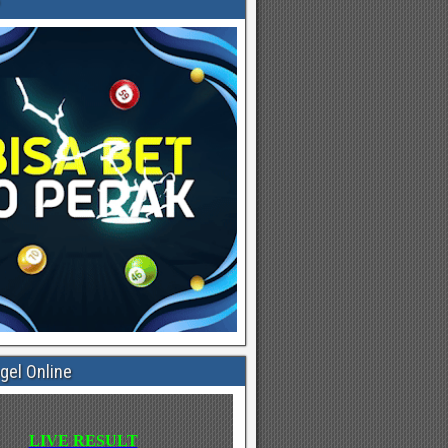
gel Online