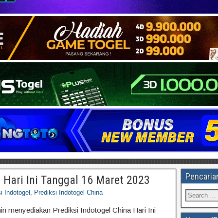
Pencaria
a Hari Ini Tanggal 16 Maret 2023
i Indotogel
,
Prediksi Indotogel China
n menyediakan Prediksi Indotogel China Hari Ini