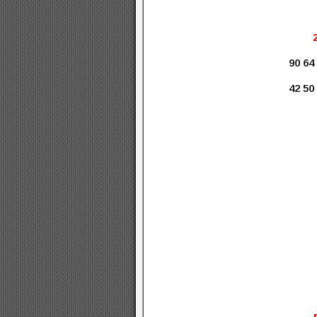
90 64
42 50