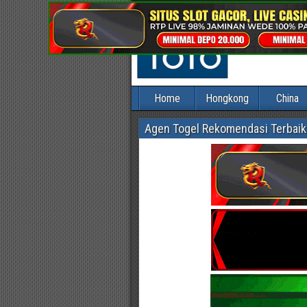
Indotogel HK Prediksi Togel Te
Prediksi Indotogel HK, Singapore Pools, Sid
Home
Hongkong
China
Agen Togel Rekomendasi Terbaik