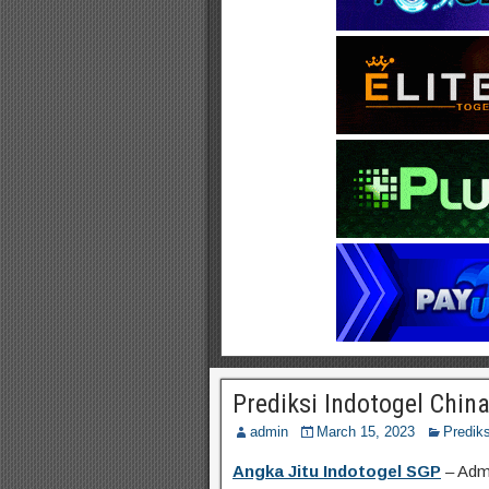
Prediksi Indotogel Chin
admin
March 15, 2023
Prediks
Angka Jitu Indotogel SGP
– Admi