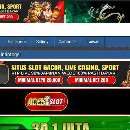
rlengkap
ney, China, Taiwan, Cambodia Paling Akurat dan jitu sesuai bocoran angka main
Singapore
Sidney
Cambodia
Taiwan
 Indotogel