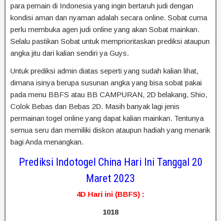
para pemain di Indonesia yang ingin bertaruh judi dengan
kondisi aman dan nyaman adalah secara online. Sobat cuma
perlu membuka agen judi online yang akan Sobat mainkan.
Selalu pastikan Sobat untuk memprioritaskan prediksi ataupun
angka jitu dari kalian sendiri ya Guys.
Untuk prediksi admin diatas seperti yang sudah kalian lihat,
dimana isinya berupa susunan angka yang bisa sobat pakai
pada menu BBFS atau BB CAMPURAN, 2D belakang, Shio,
Colok Bebas dan Bebas 2D. Masih banyak lagi jenis
permainan togel online yang dapat kalian mainkan. Tentunya
semua seru dan memiliki diskon ataupun hadiah yang menarik
bagi Anda menangkan.
Prediksi Indotogel China Hari Ini Tanggal 20
Maret 2023
4D Hari ini (BBFS) :
1018