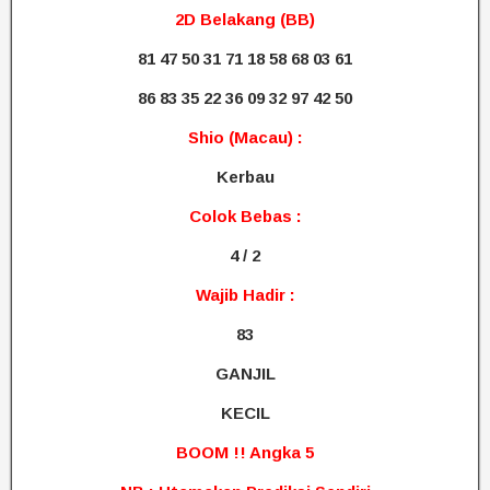
2D Belakang (BB)
81 47 50 31 71 18 58 68 03 61
86 83 35 22 36 09 32 97 42 50
Shio (Macau) :
Kerbau
Colok Bebas :
4 / 2
Wajib Hadir :
83
GANJIL
KECIL
BOOM !! Angka 5