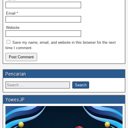
Email
*
Website
Save my name, email, and website in this browser for the next
time I comment.
Pencarian
YowesJP