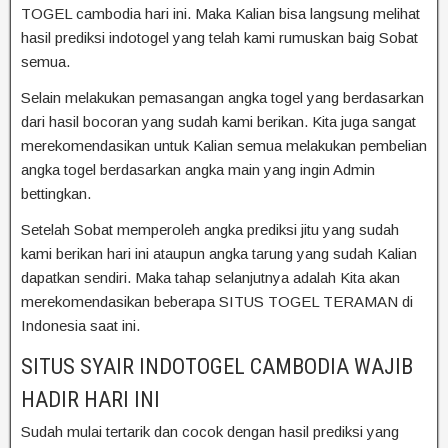
TOGEL cambodia hari ini. Maka Kalian bisa langsung melihat
hasil prediksi indotogel yang telah kami rumuskan baig Sobat
semua.
Selain melakukan pemasangan angka togel yang berdasarkan
dari hasil bocoran yang sudah kami berikan. Kita juga sangat
merekomendasikan untuk Kalian semua melakukan pembelian
angka togel berdasarkan angka main yang ingin Admin
bettingkan.
Setelah Sobat memperoleh angka prediksi jitu yang sudah
kami berikan hari ini ataupun angka tarung yang sudah Kalian
dapatkan sendiri. Maka tahap selanjutnya adalah Kita akan
merekomendasikan beberapa SITUS TOGEL TERAMAN di
Indonesia saat ini.
SITUS SYAIR INDOTOGEL CAMBODIA WAJIB
HADIR HARI INI
Sudah mulai tertarik dan cocok dengan hasil prediksi yang