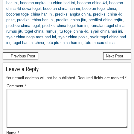
hari ini
,
bocoran angka jitu china hari ini
,
bocoran china 4d
,
bocoran
china 4d dewa togel
,
bocoran china hari ini
,
bocoran togel china
,
bocoran togel china hari ini
,
prediksi angka china
,
prediksi china 4d
prize
,
prediksi china hari ini
,
prediksi china jitu
,
prediksi china terjitu
,
prediksi china togel
,
prediksi china togel hari ini
,
ramalan togel china
,
rumus jitu togel china
,
rumus jitu togel china 4d
,
syair china hari ini
,
syair china naga mas hari ini
,
syair china pools
,
syair togel china hari
ini
,
togel hari ini china
,
toto jitu china hari ini
,
toto macau china
← Previous Post
Next Post →
Leave a Reply
Your email address will not be published.
Required fields are marked
*
Comment
*
Name
*