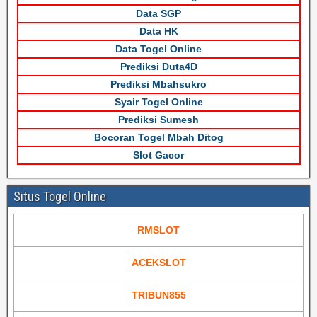
Data SGP
Data HK
Data Togel Online
Prediksi Duta4D
Prediksi Mbahsukro
Syair Togel Online
Prediksi Sumesh
Bocoran Togel Mbah Ditog
Slot Gacor
Situs Togel Online
RMSLOT
ACEKSLOT
TRIBUN855