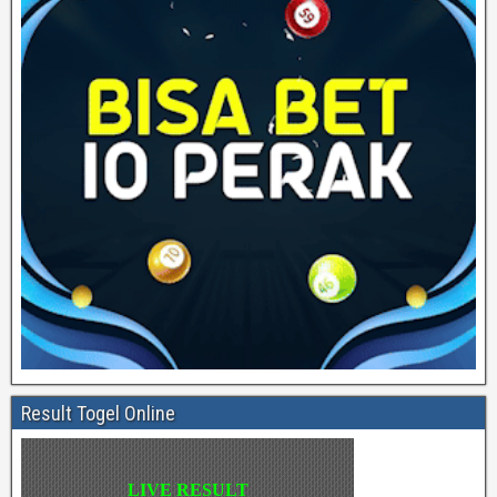
Result Togel Online