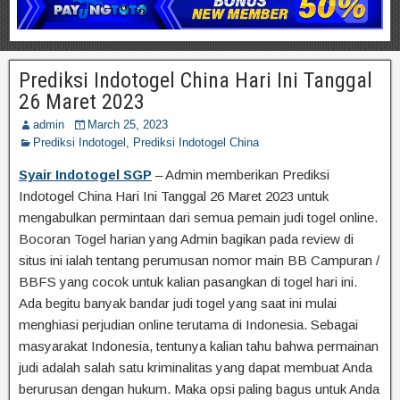
Prediksi Indotogel China Hari Ini Tanggal
26 Maret 2023
admin
March 25, 2023
Prediksi Indotogel
,
Prediksi Indotogel China
Syair Indotogel SGP
– Admin memberikan Prediksi
Indotogel China Hari Ini Tanggal 26 Maret 2023 untuk
mengabulkan permintaan dari semua pemain judi togel online.
Bocoran Togel harian yang Admin bagikan pada review di
situs ini ialah tentang perumusan nomor main BB Campuran /
BBFS yang cocok untuk kalian pasangkan di togel hari ini.
Ada begitu banyak bandar judi togel yang saat ini mulai
menghiasi perjudian online terutama di Indonesia. Sebagai
masyarakat Indonesia, tentunya kalian tahu bahwa permainan
judi adalah salah satu kriminalitas yang dapat membuat Anda
berurusan dengan hukum. Maka opsi paling bagus untuk Anda