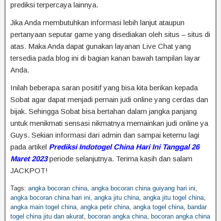
prediksi terpercaya lainnya.
Jika Anda membutuhkan informasi lebih lanjut ataupun
pertanyaan seputar game yang disediakan oleh situs – situs di
atas. Maka Anda dapat gunakan layanan Live Chat yang
tersedia pada blog ini di bagian kanan bawah tampilan layar
Anda.
Inilah beberapa saran positif yang bisa kita berikan kepada
Sobat agar dapat menjadi pemain judi online yang cerdas dan
bijak. Sehingga Sobat bisa bertahan dalam jangka panjang
untuk menikmati sensasi nikmatnya memainkan judi online ya
Guys. Sekian informasi dari admin dan sampai ketemu lagi
pada artikel
Prediksi Indotogel China Hari Ini Tanggal 26
Maret 2023
periode selanjutnya. Terima kasih dan salam
JACKPOT!
Tags:
angka bocoran china
,
angka bocoran china guiyang hari ini
,
angka bocoran china hari ini
,
angka jitu china
,
angka jitu togel china
,
angka main togel china
,
angka petir china
,
angka togel china
,
bandar
togel china jitu dan akurat
,
bocoran angka china
,
bocoran angka china