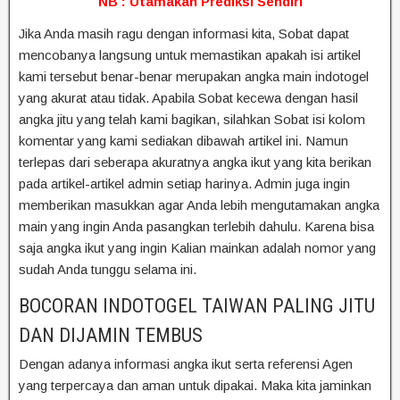
NB : Utamakan Prediksi Sendiri
Jika Anda masih ragu dengan informasi kita, Sobat dapat
mencobanya langsung untuk memastikan apakah isi artikel
kami tersebut benar-benar merupakan angka main indotogel
yang akurat atau tidak. Apabila Sobat kecewa dengan hasil
angka jitu yang telah kami bagikan, silahkan Sobat isi kolom
komentar yang kami sediakan dibawah artikel ini. Namun
terlepas dari seberapa akuratnya angka ikut yang kita berikan
pada artikel-artikel admin setiap harinya. Admin juga ingin
memberikan masukkan agar Anda lebih mengutamakan angka
main yang ingin Anda pasangkan terlebih dahulu. Karena bisa
saja angka ikut yang ingin Kalian mainkan adalah nomor yang
sudah Anda tunggu selama ini.
BOCORAN INDOTOGEL TAIWAN PALING JITU
DAN DIJAMIN TEMBUS
Dengan adanya informasi angka ikut serta referensi Agen
yang terpercaya dan aman untuk dipakai. Maka kita jaminkan