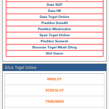
Data SGP
Data HK
Data Togel Online
Prediksi Duta4D
Prediksi Mbahsukro
Syair Togel Online
Prediksi Sumesh
Bocoran Togel Mbah Ditog
Slot Gacor
Situs Togel Online
RMSLOT
ACEKSLOT
TRIBUN855