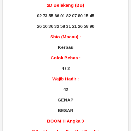
2D Belakang (BB)
02 73 55 66 01 82 07 80 15 45
26 10 36 32 58 31 21 26 58 90
Shio (Macau) :
Kerbau
Colok Bebas :
4 / 2
Wajib Hadir :
42
GENAP
BESAR
BOOM !! Angka 3