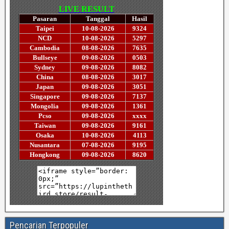
Pencarian Terpopuler