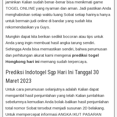
jaminkan Kalian sudah benar-benar bisa menikmati game
TOGEL ONLINE yang nyaman dan aman. Jadi pastikan Anda
menghabiskan setiap waktu luang Sobat setiap harinya hanya
untuk bermain judi online di bandar yang sudah kita
rekomendasikan ya Guys.
Mungkin dapat kita berikan sedikit bocoran atau tips untuk
Anda yang ingin membuat hasil angka tarung sendiri.
Sehingga Anda bisa memastikan sendiri, bahwa perumusan
dan perhitungan akurat kami mengenai
prediksi togel
Hongkong hari ini
memang sudah terpercaya.
Prediksi Indotogel Sgp Hari Ini Tanggal 30
Maret 2023
Untuk cara perumusan selanjutnya adalah Kalian dapat
mengambil hasil penjumlahan yang telah Kalian jumlahkan
sebelumnya kemudian Anda bolak-balikan hasil penjumlahan
total nomor Sobat tersebut menjadi susunan 2D belakang.
Untuk mempercepat informasi ANGKA IKUT PASARAN