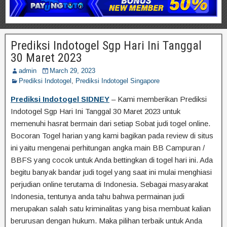
Prediksi Indotogel Sgp Hari Ini Tanggal
30 Maret 2023
admin
March 29, 2023
Prediksi Indotogel
,
Prediksi Indotogel Singapore
Prediksi Indotogel SIDNEY
– Kami memberikan Prediksi
Indotogel Sgp Hari Ini Tanggal 30 Maret 2023 untuk
memenuhi hasrat bermain dari setiap Sobat judi togel online.
Bocoran Togel harian yang kami bagikan pada review di situs
ini yaitu mengenai perhitungan angka main BB Campuran /
BBFS yang cocok untuk Anda bettingkan di togel hari ini. Ada
begitu banyak bandar judi togel yang saat ini mulai menghiasi
perjudian online terutama di Indonesia. Sebagai masyarakat
Indonesia, tentunya anda tahu bahwa permainan judi
merupakan salah satu kriminalitas yang bisa membuat kalian
berurusan dengan hukum. Maka pilihan terbaik untuk Anda