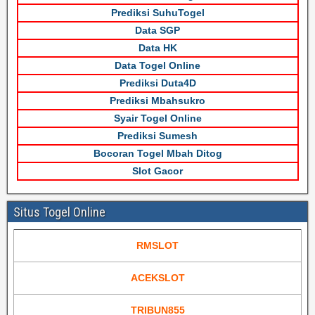
Prediksi SuhuTogel
Data SGP
Data HK
Data Togel Online
Prediksi Duta4D
Prediksi Mbahsukro
Syair Togel Online
Prediksi Sumesh
Bocoran Togel Mbah Ditog
Slot Gacor
Situs Togel Online
RMSLOT
ACEKSLOT
TRIBUN855