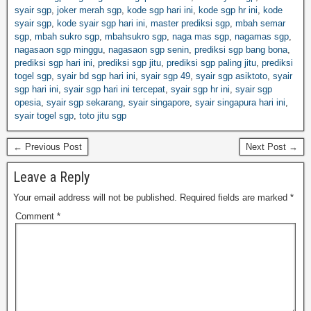
syair sgp
,
joker merah sgp
,
kode sgp hari ini
,
kode sgp hr ini
,
kode
syair sgp
,
kode syair sgp hari ini
,
master prediksi sgp
,
mbah semar
sgp
,
mbah sukro sgp
,
mbahsukro sgp
,
naga mas sgp
,
nagamas sgp
,
nagasaon sgp minggu
,
nagasaon sgp senin
,
prediksi sgp bang bona
,
prediksi sgp hari ini
,
prediksi sgp jitu
,
prediksi sgp paling jitu
,
prediksi
togel sgp
,
syair bd sgp hari ini
,
syair sgp 49
,
syair sgp asiktoto
,
syair
sgp hari ini
,
syair sgp hari ini tercepat
,
syair sgp hr ini
,
syair sgp
opesia
,
syair sgp sekarang
,
syair singapore
,
syair singapura hari ini
,
syair togel sgp
,
toto jitu sgp
← Previous Post
Next Post →
Leave a Reply
Your email address will not be published.
Required fields are marked
*
Comment
*