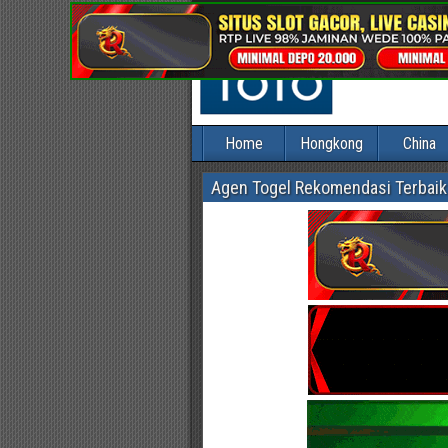
Indotogel HK Prediksi Togel Te
Prediksi Indotogel HK, Singapore Pools, Sid
Home
Hongkong
China
Agen Togel Rekomendasi Terbaik