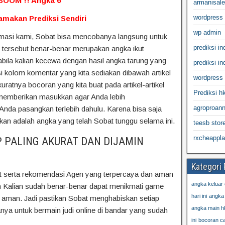
BOOM !! Angka 6
armanisale
wordpress 
amakan Prediksi Sendiri
wp admin
rmasi kami, Sobat bisa mencobanya langsung untuk
prediksi in
n tersebut benar-benar merupakan angka ikut
pabila kalian kecewa dengan hasil angka tarung yang
prediksi in
isi kolom komentar yang kita sediakan dibawah artikel
wordpress
uratnya bocoran yang kita buat pada artikel-artikel
Prediksi hk
in memberikan masukkan agar Anda lebih
agroproan
nda pasangkan terlebih dahulu. Karena bisa saja
kan adalah angka yang telah Sobat tunggu selama ini.
teesb stor
rxcheappl
P PALING AKURAT DAN DIJAMIN
Kategori 
t serta rekomendasi Agen yang terpercaya dan aman
angka keluar 
an Kalian sudah benar-benar dapat menikmati game
hari ini
angka
an. Jadi pastikan Sobat menghabiskan setiap
angka main h
anya untuk bermain judi online di bandar yang sudah
ini
bocoran ca