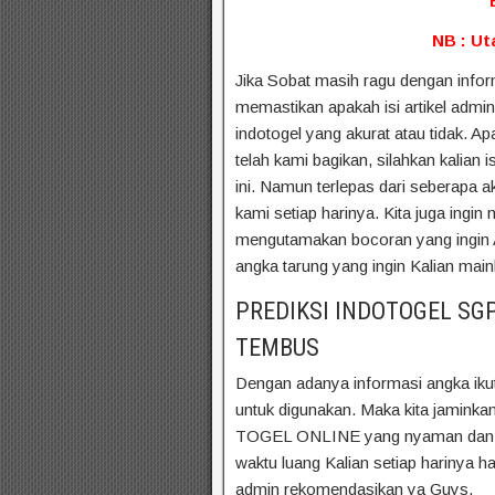
NB : Ut
Jika Sobat masih ragu dengan info
memastikan apakah isi artikel admi
indotogel yang akurat atau tidak. A
telah kami bagikan, silahkan kalian 
ini. Namun terlepas dari seberapa ak
kami setiap harinya. Kita juga ing
mengutamakan bocoran yang ingin A
angka tarung yang ingin Kalian main
PREDIKSI INDOTOGEL SG
TEMBUS
Dengan adanya informasi angka iku
untuk digunakan. Maka kita jamink
TOGEL ONLINE yang nyaman dan am
waktu luang Kalian setiap harinya h
admin rekomendasikan ya Guys.