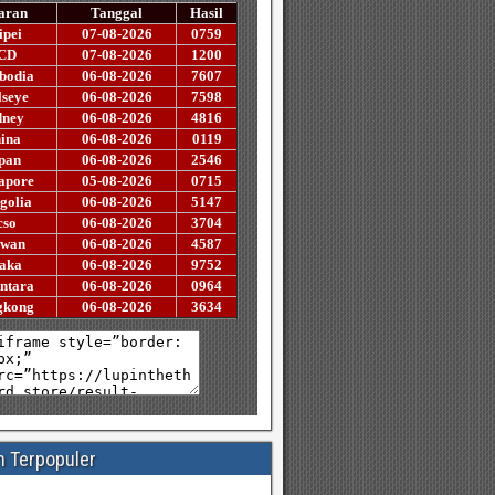
n Terpopuler