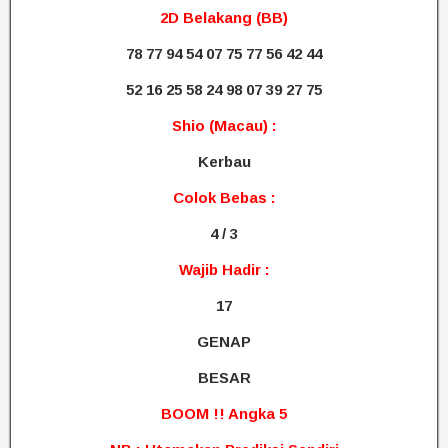
2D Belakang (BB)
78 77 94 54 07 75 77 56 42 44
52 16 25 58 24 98 07 39 27 75
Shio (Macau) :
Kerbau
Colok Bebas :
4 / 3
Wajib Hadir :
17
GENAP
BESAR
BOOM !! Angka 5