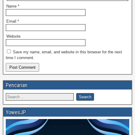
Name
*
Email
*
Website
Save my name, email, and website in this browser for the next
time I comment.
Pencarian
YowesJP