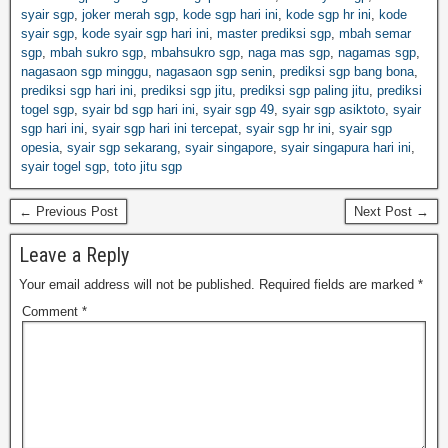
syair sgp
,
joker merah sgp
,
kode sgp hari ini
,
kode sgp hr ini
,
kode
syair sgp
,
kode syair sgp hari ini
,
master prediksi sgp
,
mbah semar
sgp
,
mbah sukro sgp
,
mbahsukro sgp
,
naga mas sgp
,
nagamas sgp
,
nagasaon sgp minggu
,
nagasaon sgp senin
,
prediksi sgp bang bona
,
prediksi sgp hari ini
,
prediksi sgp jitu
,
prediksi sgp paling jitu
,
prediksi
togel sgp
,
syair bd sgp hari ini
,
syair sgp 49
,
syair sgp asiktoto
,
syair
sgp hari ini
,
syair sgp hari ini tercepat
,
syair sgp hr ini
,
syair sgp
opesia
,
syair sgp sekarang
,
syair singapore
,
syair singapura hari ini
,
syair togel sgp
,
toto jitu sgp
← Previous Post
Next Post →
Leave a Reply
Your email address will not be published.
Required fields are marked
*
Comment
*