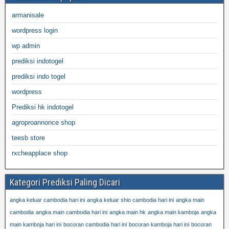
armanisale
wordpress login
wp admin
prediksi indotogel
prediksi indo togel
wordpress
Prediksi hk indotogel
agroproannonce shop
teesb store
rxcheapplace shop
Kategori Prediksi Paling Dicari
angka keluar cambodia hari ini
angka keluar shio cambodia hari ini
angka main
cambodia
angka main cambodia hari ini
angka main hk
angka main kamboja
angka
main kamboja hari ini
bocoran cambodia hari ini
bocoran kamboja hari ini
bocoran