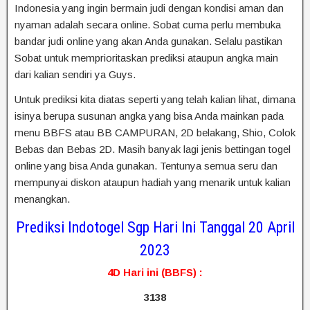
Indonesia yang ingin bermain judi dengan kondisi aman dan
nyaman adalah secara online. Sobat cuma perlu membuka
bandar judi online yang akan Anda gunakan. Selalu pastikan
Sobat untuk memprioritaskan prediksi ataupun angka main
dari kalian sendiri ya Guys.
Untuk prediksi kita diatas seperti yang telah kalian lihat, dimana
isinya berupa susunan angka yang bisa Anda mainkan pada
menu BBFS atau BB CAMPURAN, 2D belakang, Shio, Colok
Bebas dan Bebas 2D. Masih banyak lagi jenis bettingan togel
online yang bisa Anda gunakan. Tentunya semua seru dan
mempunyai diskon ataupun hadiah yang menarik untuk kalian
menangkan.
Prediksi Indotogel Sgp Hari Ini Tanggal 20 April
2023
4D Hari ini (BBFS) :
3138