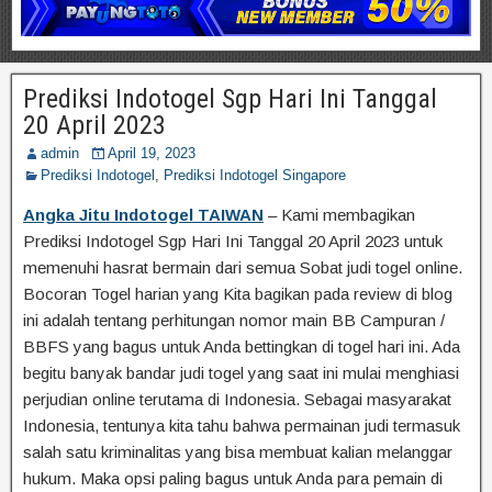
Prediksi Indotogel Sgp Hari Ini Tanggal
20 April 2023
admin
April 19, 2023
Prediksi Indotogel
,
Prediksi Indotogel Singapore
Angka Jitu Indotogel TAIWAN
– Kami membagikan
Prediksi Indotogel Sgp Hari Ini Tanggal 20 April 2023 untuk
memenuhi hasrat bermain dari semua Sobat judi togel online.
Bocoran Togel harian yang Kita bagikan pada review di blog
ini adalah tentang perhitungan nomor main BB Campuran /
BBFS yang bagus untuk Anda bettingkan di togel hari ini. Ada
begitu banyak bandar judi togel yang saat ini mulai menghiasi
perjudian online terutama di Indonesia. Sebagai masyarakat
Indonesia, tentunya kita tahu bahwa permainan judi termasuk
salah satu kriminalitas yang bisa membuat kalian melanggar
hukum. Maka opsi paling bagus untuk Anda para pemain di