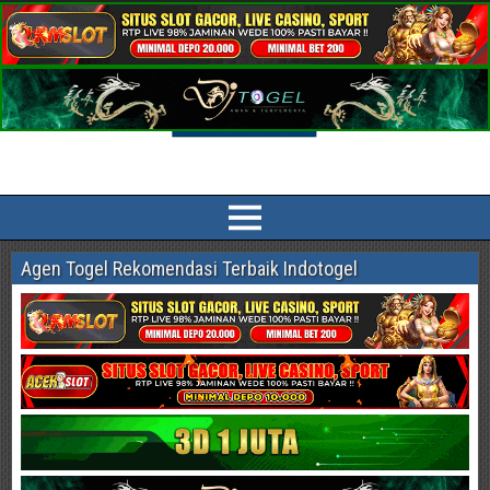
Indotogel HK Prediksi Togel Terlengkap
Prediksi Indotogel HK, Singapore Pools, Sidney, China, Taiwan, Cambodia
Paling Akurat dan jitu sesuai bocoran angka main dan syair togel online
Agen Togel Rekomendasi Terbaik Indotogel