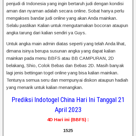
penjudi di Indonesia yang ingin bertaruh judi dengan kondisi
aman dan nyaman adalah secara online. Sobat hanya perlu
mengakses bandar judi online yang akan Anda mainkan.
Selalu pastikan Kalian untuk mengutamakan bocoran ataupun
angka tarung dari kalian sendiri ya Guys.
Untuk angka main admin diatas seperti yang telah Anda lihat,
dimana isinya berupa susunan angka yang dapat kalian
mainkan pada menu BBFS atau BB CAMPURAN, 2D
belakang, Shio, Colok Bebas dan Bebas 2D. Masih banyak
lagi jenis bettingan togel online yang bisa kalian mainkan.
Tentunya semua seru dan mempunyai diskon ataupun hadiah
yang menarik untuk kalian menangkan.
Prediksi Indotogel China Hari Ini Tanggal 21
April 2023
4D Hari ini (BBFS) :
1525