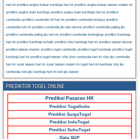
hari ini
prediksi angka keluar kamboja hari ini
prediksi angka keluar taiwan malam ini
prediksi angka main kamboja
prediksi angka main kamboja hari ini
prediksi
cambodia
prediksi cambodia 4d hari ini
prediksi cambodia berjaya
prediksi
cambodia hari ini
prediksi cambodia jitu dan akurat
prediksi cambodia paling jitu
prediksi cambodia paling jitu hari ini
prediksi cambodia terlengkap
prediksi kamboja
hari ini
prediksi kamboja terbaik
prediksi shio kamboja hari ini
prediksi taiwan akurat
prediksi taiwan master
prediksi togel cambodia
prediksi togel kamboja
prediksi togel
kamboja hari ini
prediksi togel taiwan
shio bom cambodia hari ini
shio jitu cambodia
hari ini
syair taiwan hari ini
syair taiwan malam ini
togel hari ini kamboja
toto jitu
cambodia
toto jitu kamboja hari ini
toto jitu taiwan
PREDIKTOR TOGEL ONLINE
Prediksi Pasaran HK
Prediksi Togelholic
Prediksi SurgaTogel
Prediksi IndoTogel
Prediksi SuhuTogel
Data SGP