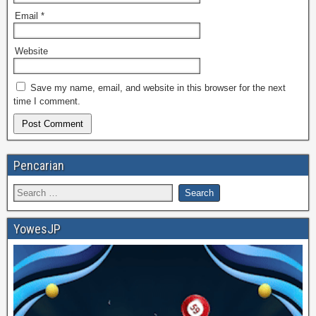
Email
*
Website
Save my name, email, and website in this browser for the next
time I comment.
Pencarian
YowesJP