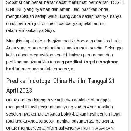
Sobat sudah benar-benar dapat menikmati permainan TOGEL
ONLINE yang nyaman dan aman. Jadi pastikan Anda
menghabiskan setiap waktu luang Anda setiap harinya hanya
untuk bermain judi online di bandar yang telah admin
rekomendasikan ya Guys.
Mungkin dapat admin bagikan sedikit bocoran atau tips buat
Anda yang mau membuat hasil angka main sendiri. Sehingga
kalian dapat memastikan sendiri, bahwa perumusan dan
perhitungan akurat kita tentang
prediksi togel Hongkong
hari ini
memang sudah terpercaya.
Prediksi Indotogel China Hari Ini Tanggal 21
April 2023
Untuk cara perhitungan selanjutnya adalah Sobat dapat
mengambil hasil penjumlahan yang sudah Anda totalkan
sebelumnya kemudian Anda bolak-balikan hasil penjumlahan
total angka Anda tersebut menjadi susunan 2D belakang.
Untuk mempercepat informasi ANGKA IKUT PASARAN