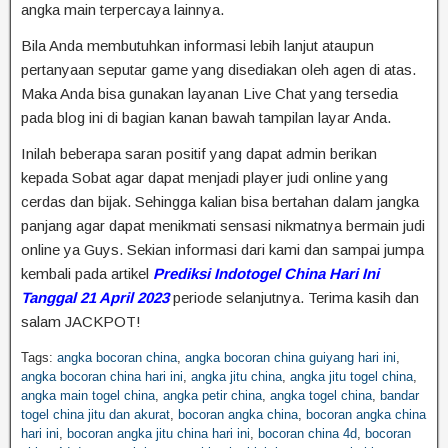
angka main terpercaya lainnya.
Bila Anda membutuhkan informasi lebih lanjut ataupun
pertanyaan seputar game yang disediakan oleh agen di atas.
Maka Anda bisa gunakan layanan Live Chat yang tersedia
pada blog ini di bagian kanan bawah tampilan layar Anda.
Inilah beberapa saran positif yang dapat admin berikan
kepada Sobat agar dapat menjadi player judi online yang
cerdas dan bijak. Sehingga kalian bisa bertahan dalam jangka
panjang agar dapat menikmati sensasi nikmatnya bermain judi
online ya Guys. Sekian informasi dari kami dan sampai jumpa
kembali pada artikel
Prediksi Indotogel China Hari Ini
Tanggal 21 April 2023
periode selanjutnya. Terima kasih dan
salam JACKPOT!
Tags:
angka bocoran china
,
angka bocoran china guiyang hari ini
,
angka bocoran china hari ini
,
angka jitu china
,
angka jitu togel china
,
angka main togel china
,
angka petir china
,
angka togel china
,
bandar
togel china jitu dan akurat
,
bocoran angka china
,
bocoran angka china
hari ini
,
bocoran angka jitu china hari ini
,
bocoran china 4d
,
bocoran