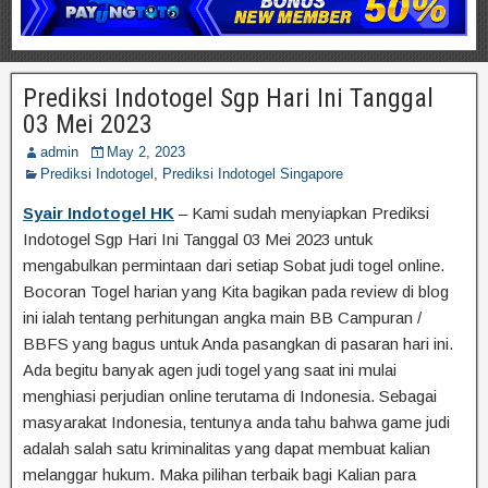
Prediksi Indotogel Sgp Hari Ini Tanggal
03 Mei 2023
admin
May 2, 2023
Prediksi Indotogel
,
Prediksi Indotogel Singapore
Syair Indotogel HK
– Kami sudah menyiapkan Prediksi
Indotogel Sgp Hari Ini Tanggal 03 Mei 2023 untuk
mengabulkan permintaan dari setiap Sobat judi togel online.
Bocoran Togel harian yang Kita bagikan pada review di blog
ini ialah tentang perhitungan angka main BB Campuran /
BBFS yang bagus untuk Anda pasangkan di pasaran hari ini.
Ada begitu banyak agen judi togel yang saat ini mulai
menghiasi perjudian online terutama di Indonesia. Sebagai
masyarakat Indonesia, tentunya anda tahu bahwa game judi
adalah salah satu kriminalitas yang dapat membuat kalian
melanggar hukum. Maka pilihan terbaik bagi Kalian para