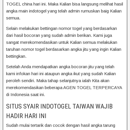
TOGEL china hari ini. Maka Kalian bisa langsung melihat hasil
angka main indotogel yang telah admin rumuskan baig Kalian
semua.
Selain melakukan bettingan nomor togel yang berdasarkan
dari hasil bocoran yang sudah admin berikan. Kami juga
sangat merekomendasikan untuk Kalian semua melakukan
taruhan nomor togel berdasarkan angka jitu yang ingin Kalian
bettingkan.
Setelah Anda mendapatkan angka bocoran jitu yang telah
kami infokan hari ini ataupun angka ikut yang sudah Kalian
peroleh sendiri. Maka tahap selanjutnya ialah Kita akan
merekomendasikan beberapa AGEN TOGEL TERPERCAYA
di Indonesia saat ini.
SITUS SYAIR INDOTOGEL TAIWAN WAJIB
HADIR HARI INI
Sudah mulai tertarik dan cocok dengan hasil angka tarung