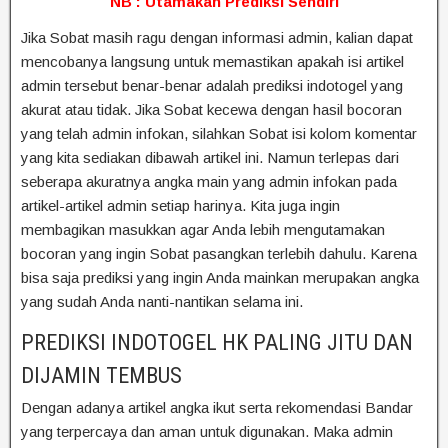
NB : Utamakan Prediksi Sendiri
Jika Sobat masih ragu dengan informasi admin, kalian dapat
mencobanya langsung untuk memastikan apakah isi artikel
admin tersebut benar-benar adalah prediksi indotogel yang
akurat atau tidak. Jika Sobat kecewa dengan hasil bocoran
yang telah admin infokan, silahkan Sobat isi kolom komentar
yang kita sediakan dibawah artikel ini. Namun terlepas dari
seberapa akuratnya angka main yang admin infokan pada
artikel-artikel admin setiap harinya. Kita juga ingin
membagikan masukkan agar Anda lebih mengutamakan
bocoran yang ingin Sobat pasangkan terlebih dahulu. Karena
bisa saja prediksi yang ingin Anda mainkan merupakan angka
yang sudah Anda nanti-nantikan selama ini.
PREDIKSI INDOTOGEL HK PALING JITU DAN
DIJAMIN TEMBUS
Dengan adanya artikel angka ikut serta rekomendasi Bandar
yang terpercaya dan aman untuk digunakan. Maka admin