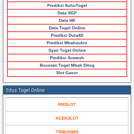
Prediksi SuhuTogel
Data SGP
Data HK
Data Togel Online
Prediksi Duta4D
Prediksi Mbahsukro
Syair Togel Online
Prediksi Sumesh
Bocoran Togel Mbah Ditog
Slot Gacor
Situs Togel Online
RMSLOT
ACEKSLOT
TRIBUN855