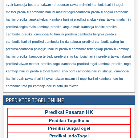
syair kamboja
bocoran taiwan 4d
bocoran taiwan mlm ini
kamboja hari ini togel
master prediksi cambodia hari ini
master togel cambodia
prediksi angka cambodia
hari ini
prediksi angka keluar kamboja hari ini
prediksi angka keluar taiwan malam ini
prediksi angka main kamboja
prediksi angka main kamboja hari ini
prediksi
cambodia
prediksi cambodia 4d hari ini
prediksi cambodia berjaya
prediksi
cambodia hari ini
prediksi cambodia jitu dan akurat
prediksi cambodia paling jitu
prediksi cambodia paling jitu hari ini
prediksi cambodia terlengkap
prediksi kamboja
hari ini
prediksi kamboja terbaik
prediksi shio kamboja hari ini
prediksi taiwan akurat
prediksi taiwan master
prediksi togel cambodia
prediksi togel kamboja
prediksi togel
kamboja hari ini
prediksi togel taiwan
shio bom cambodia hari ini
shio jitu cambodia
hari ini
syair taiwan hari ini
syair taiwan malam ini
togel hari ini kamboja
toto jitu
cambodia
toto jitu kamboja hari ini
toto jitu taiwan
PREDIKTOR TOGEL ONLINE
Prediksi Pasaran HK
Prediksi Togelholic
Prediksi SurgaTogel
Prediksi IndoTogel