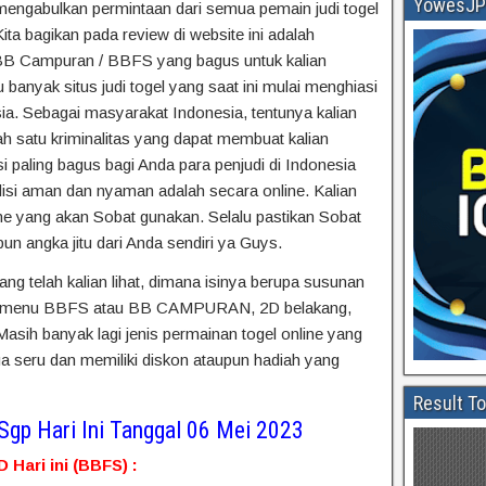
YowesJP
 mengabulkan permintaan dari semua pemain judi togel
ita bagikan pada review di website ini adalah
BB Campuran / BBFS yang bagus untuk kalian
itu banyak situs judi togel yang saat ini mulai menghiasi
sia. Sebagai masyarakat Indonesia, tentunya kalian
h satu kriminalitas yang dapat membuat kalian
paling bagus bagi Anda para penjudi di Indonesia
disi aman dan nyaman adalah secara online. Kalian
ne yang akan Sobat gunakan. Selalu pastikan Sobat
 angka jitu dari Anda sendiri ya Guys.
ang telah kalian lihat, dimana isinya berupa susunan
ada menu BBFS atau BB CAMPURAN, 2D belakang,
sih banyak lagi jenis permainan togel online yang
a seru dan memiliki diskon ataupun hadiah yang
Result To
 Sgp Hari Ini Tanggal 06 Mei 2023
D Hari ini (BBFS) :