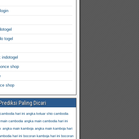
login
dotogel
do togel
 indotogel
nonce shop
e
ace shop
Prediksi Paling Dicari
cambodia hari ini
angka keluar shio cambodia
 main cambodia
angka main cambodia hari ini
k
angka main kamboja
angka main kamboja hari
mbodia hari ini
bocoran kamboja hari ini
bocoran