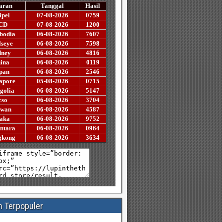
n Terpopuler