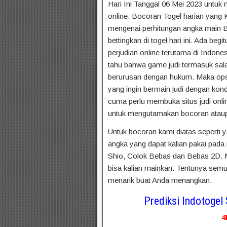
Hari Ini Tanggal 06 Mei 2023 untuk
online. Bocoran Togel harian yang K
mengenai perhitungan angka main 
bettingkan di togel hari ini. Ada beg
perjudian online terutama di Indone
tahu bahwa game judi termasuk sala
berurusan dengan hukum. Maka opsi 
yang ingin bermain judi dengan kon
cuma perlu membuka situs judi onli
untuk mengutamakan bocoran ataupun
Untuk bocoran kami diatas seperti y
angka yang dapat kalian pakai p
Shio, Colok Bebas dan Bebas 2D. Ma
bisa kalian mainkan. Tentunya semu
menarik buat Anda menangkan.
Prediksi Indotogel
4