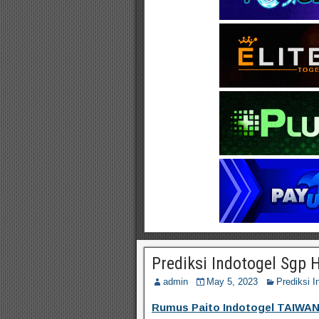
Prediksi Indotogel Sgp 
admin
May 5, 2023
Prediksi I
Rumus Paito Indotogel TAIWA