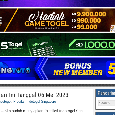
Pencaria
Hari Ini Tanggal 06 Mei 2023
ndotogel
,
Prediksi Indotogel Singapore
N
– Kita sudah menyiapkan Prediksi Indotogel Sgp