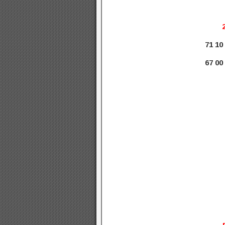
71 10
67 00