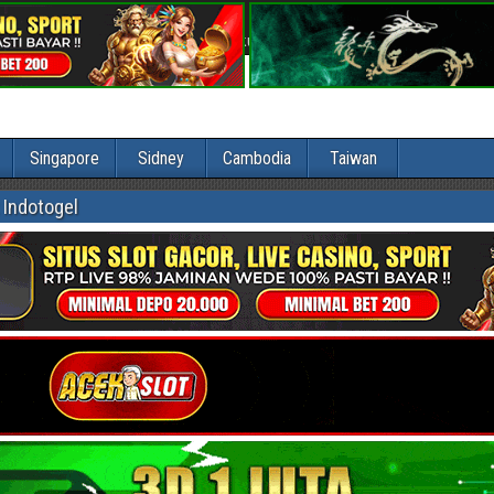
rlengkap
ney, China, Taiwan, Cambodia Paling Akurat dan jitu sesuai bocoran angka main
Singapore
Sidney
Cambodia
Taiwan
 Indotogel