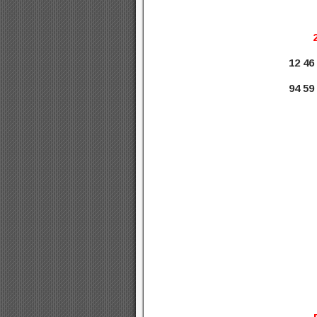
12 46
94 59