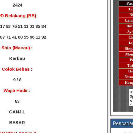
2424
2D Belakang (BB)
 17 93 76 51 11 01 85 84
 87 71 41 60 55 96 11 92
Shio (Macau) :
Kerbau
Colok Bebas :
9 / 8
Wajib Hadir :
83
GANJIL
BESAR
Pencaria