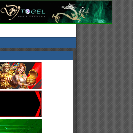
 dan syair togel online