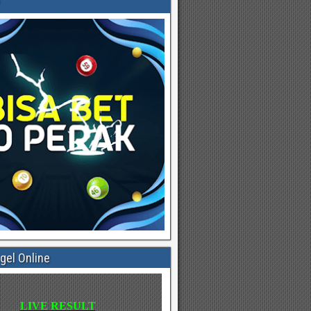
gel Online