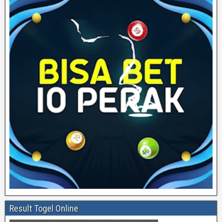
Result Togel Online