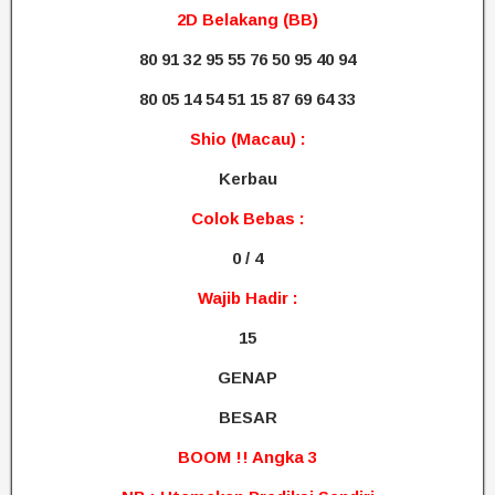
2D Belakang (BB)
80 91 32 95 55 76 50 95 40 94
80 05 14 54 51 15 87 69 64 33
Shio (Macau) :
Kerbau
Colok Bebas :
0 / 4
Wajib Hadir :
15
GENAP
BESAR
BOOM !! Angka 3