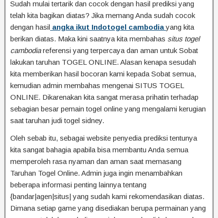
Sudah mulai tertarik dan cocok dengan hasil prediksi yang
telah kita bagikan diatas? Jika memang Anda sudah cocok
dengan hasil
angka ikut Indotogel cambodia
yang kita
berikan diatas. Maka kini saatnya kita membahas
situs togel
cambodia
referensi yang terpercaya dan aman untuk Sobat
lakukan taruhan TOGEL ONLINE. Alasan kenapa sesudah
kita memberikan hasil bocoran kami kepada Sobat semua,
kemudian admin membahas mengenai SITUS TOGEL
ONLINE. Dikarenakan kita sangat merasa prihatin terhadap
sebagian besar pemain togel online yang mengalami kerugian
saat taruhan judi togel sidney.
Oleh sebab itu, sebagai website penyedia prediksi tentunya
kita sangat bahagia apabila bisa membantu Anda semua
memperoleh rasa nyaman dan aman saat memasang
Taruhan Togel Online. Admin juga ingin menambahkan
beberapa informasi penting lainnya tentang
{bandar|agen|situs| yang sudah kami rekomendasikan diatas.
Dimana setiap game yang disediakan berupa permainan yang