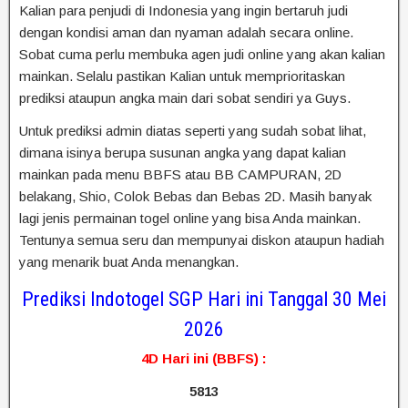
Kalian para penjudi di Indonesia yang ingin bertaruh judi
dengan kondisi aman dan nyaman adalah secara online.
Sobat cuma perlu membuka agen judi online yang akan kalian
mainkan. Selalu pastikan Kalian untuk memprioritaskan
prediksi ataupun angka main dari sobat sendiri ya Guys.
Untuk prediksi admin diatas seperti yang sudah sobat lihat,
dimana isinya berupa susunan angka yang dapat kalian
mainkan pada menu BBFS atau BB CAMPURAN, 2D
belakang, Shio, Colok Bebas dan Bebas 2D. Masih banyak
lagi jenis permainan togel online yang bisa Anda mainkan.
Tentunya semua seru dan mempunyai diskon ataupun hadiah
yang menarik buat Anda menangkan.
Prediksi Indotogel SGP Hari ini Tanggal 30 Mei
2026
4D Hari ini (BBFS) :
5813