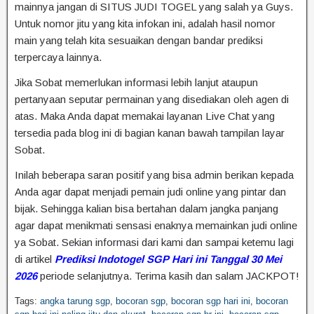
mainnya jangan di SITUS JUDI TOGEL yang salah ya Guys.
Untuk nomor jitu yang kita infokan ini, adalah hasil nomor
main yang telah kita sesuaikan dengan bandar prediksi
terpercaya lainnya.
Jika Sobat memerlukan informasi lebih lanjut ataupun
pertanyaan seputar permainan yang disediakan oleh agen di
atas. Maka Anda dapat memakai layanan Live Chat yang
tersedia pada blog ini di bagian kanan bawah tampilan layar
Sobat.
Inilah beberapa saran positif yang bisa admin berikan kepada
Anda agar dapat menjadi pemain judi online yang pintar dan
bijak. Sehingga kalian bisa bertahan dalam jangka panjang
agar dapat menikmati sensasi enaknya memainkan judi online
ya Sobat. Sekian informasi dari kami dan sampai ketemu lagi
di artikel
Prediksi Indotogel SGP Hari ini Tanggal 30 Mei
2026
periode selanjutnya. Terima kasih dan salam JACKPOT!
Tags:
angka tarung sgp
,
bocoran sgp
,
bocoran sgp hari ini
,
bocoran