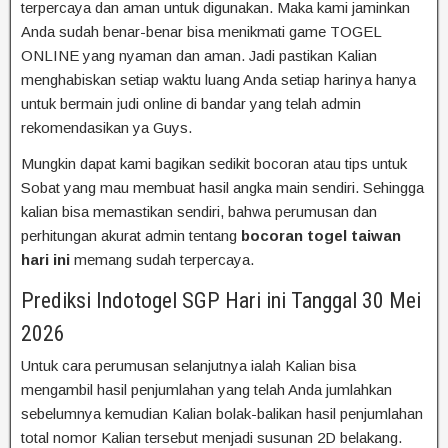
terpercaya dan aman untuk digunakan. Maka kami jaminkan
Anda sudah benar-benar bisa menikmati game TOGEL
ONLINE yang nyaman dan aman. Jadi pastikan Kalian
menghabiskan setiap waktu luang Anda setiap harinya hanya
untuk bermain judi online di bandar yang telah admin
rekomendasikan ya Guys.
Mungkin dapat kami bagikan sedikit bocoran atau tips untuk
Sobat yang mau membuat hasil angka main sendiri. Sehingga
kalian bisa memastikan sendiri, bahwa perumusan dan
perhitungan akurat admin tentang
bocoran togel taiwan
hari ini
memang sudah terpercaya.
Prediksi Indotogel SGP Hari ini Tanggal 30 Mei
2026
Untuk cara perumusan selanjutnya ialah Kalian bisa
mengambil hasil penjumlahan yang telah Anda jumlahkan
sebelumnya kemudian Kalian bolak-balikan hasil penjumlahan
total nomor Kalian tersebut menjadi susunan 2D belakang.