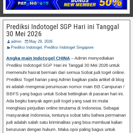
Prediksi Indotogel SGP Hari ini Tanggal
30 Mei 2026
admin
May 29, 2026
Prediksi Indotogel
,
Prediksi Indotogel Singapore
Angka main Indotogel CHINA
– Admin menyediakan
Prediksi Indotogel SGP Hari ini Tanggal 30 Mei 2026 untuk
memenuhi hasrat bermain dari semua Sobat judi togel online.
Prediksi Togel harian yang Admin bagikan pada artikel di blog
ini adalah mengenai perumusan nomor main BB Campuran /
BBFS yang bagus untuk Sobat bettingkan di pasaran hari ini.
Ada begitu banyak agen judi togel yang saat ini mulai
menghiasi perjudian online terutama di Indonesia. Sebagai
masyarakat Indonesia, tentunya sobat tahu bahwa permainan
judi adalah salah satu kriminalitas yang bisa membuat kalian
berurusan dengan hukum. Maka opsi paling bagus untuk