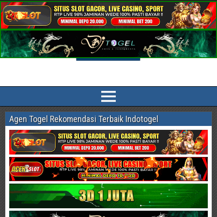
Indotogel HK Prediksi Togel Terlengkap
Prediksi Indotogel HK, Singapore Pools, Sidney, China, Taiwan, Cambodia
Paling Akurat dan jitu sesuai bocoran angka main dan syair togel online
Agen Togel Rekomendasi Terbaik Indotogel