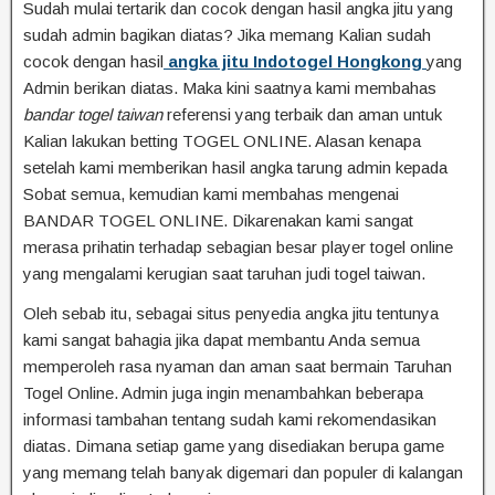
Sudah mulai tertarik dan cocok dengan hasil angka jitu yang
sudah admin bagikan diatas? Jika memang Kalian sudah
cocok dengan hasil
angka jitu Indotogel Hongkong
yang
Admin berikan diatas. Maka kini saatnya kami membahas
bandar togel taiwan
referensi yang terbaik dan aman untuk
Kalian lakukan betting TOGEL ONLINE. Alasan kenapa
setelah kami memberikan hasil angka tarung admin kepada
Sobat semua, kemudian kami membahas mengenai
BANDAR TOGEL ONLINE. Dikarenakan kami sangat
merasa prihatin terhadap sebagian besar player togel online
yang mengalami kerugian saat taruhan judi togel taiwan.
Oleh sebab itu, sebagai situs penyedia angka jitu tentunya
kami sangat bahagia jika dapat membantu Anda semua
memperoleh rasa nyaman dan aman saat bermain Taruhan
Togel Online. Admin juga ingin menambahkan beberapa
informasi tambahan tentang sudah kami rekomendasikan
diatas. Dimana setiap game yang disediakan berupa game
yang memang telah banyak digemari dan populer di kalangan