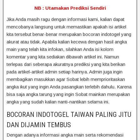
NB : Utamakan Prediksi Sendiri
Jika Anda masih ragu dengan informasi kami, kalian dapat
mencobanya langsung untuk memastikan apakah isi artikel
kita tersebut benar-benar merupakan bocoran indotogel yang
akurat atau tidak. Apabila kalian kecewa dengan hasil angka
main yang telah kita infokan, silahkan Anda isi kolom
komentar yang kita sediakan dibawah artikel ini. Namun
terlepas dari seberapa akuratnya prediksi yang kita berikan
pada artikel-artikel admin setiap harinya. Admin juga ingin
membagikan masukkan agar Sobat lebih memprioritaskan
angka ikut yang ingin Anda pasangkan terlebih dahulu. Karena
bisa saja angka tarung yang ingin Sobat mainkan merupakan
angka yang sudah kalian nanti-nantikan selama ini.
BOCORAN INDOTOGEL TAIWAN PALING JITU
DAN DIJAMIN TEMBUS
Dengan adanya informasi angka main serta rekomendasi