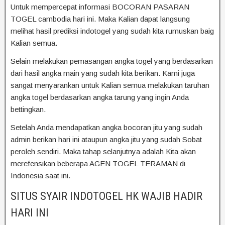
Untuk mempercepat informasi BOCORAN PASARAN
TOGEL cambodia hari ini. Maka Kalian dapat langsung
melihat hasil prediksi indotogel yang sudah kita rumuskan baig
Kalian semua.
Selain melakukan pemasangan angka togel yang berdasarkan
dari hasil angka main yang sudah kita berikan. Kami juga
sangat menyarankan untuk Kalian semua melakukan taruhan
angka togel berdasarkan angka tarung yang ingin Anda
bettingkan.
Setelah Anda mendapatkan angka bocoran jitu yang sudah
admin berikan hari ini ataupun angka jitu yang sudah Sobat
peroleh sendiri. Maka tahap selanjutnya adalah Kita akan
merefensikan beberapa AGEN TOGEL TERAMAN di
Indonesia saat ini.
SITUS SYAIR INDOTOGEL HK WAJIB HADIR
HARI INI