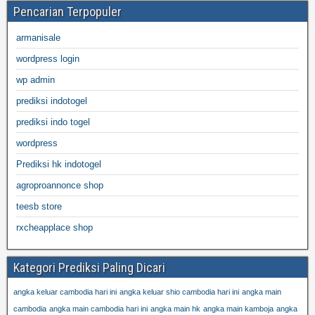
Pencarian Terpopuler
armanisale
wordpress login
wp admin
prediksi indotogel
prediksi indo togel
wordpress
Prediksi hk indotogel
agroproannonce shop
teesb store
rxcheapplace shop
Kategori Prediksi Paling Dicari
angka keluar cambodia hari ini
angka keluar shio cambodia hari ini
angka main
cambodia
angka main cambodia hari ini
angka main hk
angka main kamboja
angka