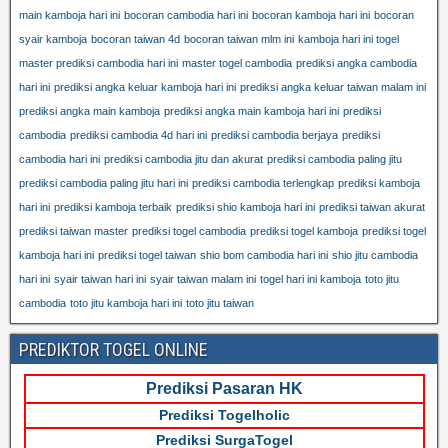
main kamboja hari ini
bocoran cambodia hari ini
bocoran kamboja hari ini
bocoran
syair kamboja
bocoran taiwan 4d
bocoran taiwan mlm ini
kamboja hari ini togel
master prediksi cambodia hari ini
master togel cambodia
prediksi angka cambodia
hari ini
prediksi angka keluar kamboja hari ini
prediksi angka keluar taiwan malam ini
prediksi angka main kamboja
prediksi angka main kamboja hari ini
prediksi
cambodia
prediksi cambodia 4d hari ini
prediksi cambodia berjaya
prediksi
cambodia hari ini
prediksi cambodia jitu dan akurat
prediksi cambodia paling jitu
prediksi cambodia paling jitu hari ini
prediksi cambodia terlengkap
prediksi kamboja
hari ini
prediksi kamboja terbaik
prediksi shio kamboja hari ini
prediksi taiwan akurat
prediksi taiwan master
prediksi togel cambodia
prediksi togel kamboja
prediksi togel
kamboja hari ini
prediksi togel taiwan
shio bom cambodia hari ini
shio jitu cambodia
hari ini
syair taiwan hari ini
syair taiwan malam ini
togel hari ini kamboja
toto jitu
cambodia
toto jitu kamboja hari ini
toto jitu taiwan
PREDIKTOR TOGEL ONLINE
Prediksi Pasaran HK
Prediksi Togelholic
Prediksi SurgaTogel