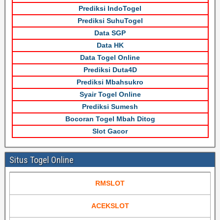
Prediksi IndoTogel
Prediksi SuhuTogel
Data SGP
Data HK
Data Togel Online
Prediksi Duta4D
Prediksi Mbahsukro
Syair Togel Online
Prediksi Sumesh
Bocoran Togel Mbah Ditog
Slot Gacor
Situs Togel Online
RMSLOT
ACEKSLOT