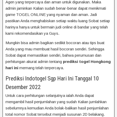
Agen yang terpercaya dan aman untuk digunakan. Maka
admin jaminkan Kalian sudah benar-benar dapat menikmati
game TOGEL ONLINE yang nyaman dan aman. Jadi
pastikan Anda menghabiskan setiap waktu luang Sobat setiap
harinya hanya untuk bermain judi online di bandar yang telah
kami rekomendasikan ya Guys.
Mungkin bisa admin bagikan sedikit bocoran atau tips buat
Anda yang mau membuat hasil bocoran sendiri. Sehingga
Sobat dapat memastikan sendiri, bahwa perumusan dan
perhitungan akurat admin tentang
prediksi togel Hongkong
hari ini
memang telah terpercaya.
Prediksi Indotogel Sgp Hari Ini Tanggal 10
Desember 2022
Untuk cara perhitungan selanjutnya ialah Anda dapat
mengambil hasil penjumlahan yang sudah Kalian jumlahkan
sebelumnya kemudian Anda bolak-balikan hasil penjumlahan
total nomor Sobat tersebut menjadi susunan 2D belakang.