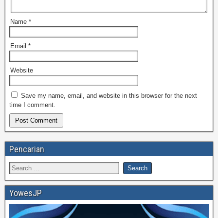
Name
*
Email
*
Website
Save my name, email, and website in this browser for the next
time I comment.
Pencarian
YowesJP