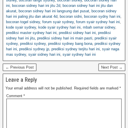
sidney
,
bocoran langit sydney
,
bocoran sidney
,
bocoran sidney hari
ini
,
bocoran sidney hari ini jitu 2d
,
bocoran sidney hari ini jitu dan
akurat
,
bocoran sidney hari ini langsung dari pusat
,
bocoran sidney
hari ini paling jitu dan akurat 4d
,
bocoran sidni
,
bocoran sydny hari ini
,
bocoran togel sidney
,
forum syair sydney
,
forum syair sydney hari ini
,
kode syair sydney
,
kode syair sydney hari ini
,
mbah semar sidney
,
prediksi master sydney hari ini
,
prediksi sidney hari ini
,
prediksi
sidney hari ini jitu
,
prediksi sidney hari ini main pasti
,
prediksi syair
sydney
,
prediksi sydney
,
prediksi sydney bang bona
,
prediksi sydney
hari ini
,
prediksi sydney jp
,
prediksi sydney terjitu hari ini
,
syair naga
mas sydney
,
syair sidney hari ini
,
syair sydney hari ini
← Previous Post
Next Post →
Leave a Reply
Your email address will not be published.
Required fields are marked
*
Comment
*