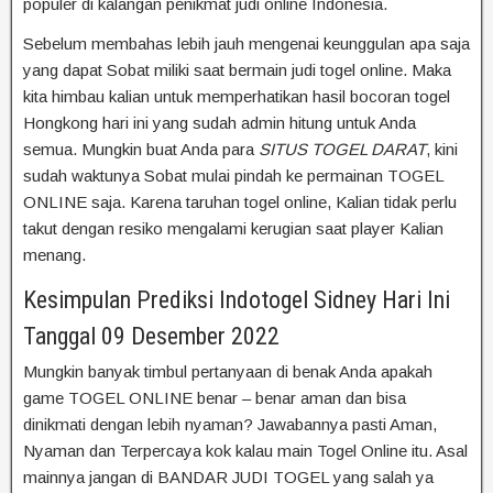
populer di kalangan penikmat judi online Indonesia.
Sebelum membahas lebih jauh mengenai keunggulan apa saja
yang dapat Sobat miliki saat bermain judi togel online. Maka
kita himbau kalian untuk memperhatikan hasil bocoran togel
Hongkong hari ini yang sudah admin hitung untuk Anda
semua. Mungkin buat Anda para
SITUS TOGEL DARAT
, kini
sudah waktunya Sobat mulai pindah ke permainan TOGEL
ONLINE saja. Karena taruhan togel online, Kalian tidak perlu
takut dengan resiko mengalami kerugian saat player Kalian
menang.
Kesimpulan Prediksi Indotogel Sidney Hari Ini
Tanggal 09 Desember 2022
Mungkin banyak timbul pertanyaan di benak Anda apakah
game TOGEL ONLINE benar – benar aman dan bisa
dinikmati dengan lebih nyaman? Jawabannya pasti Aman,
Nyaman dan Terpercaya kok kalau main Togel Online itu. Asal
mainnya jangan di BANDAR JUDI TOGEL yang salah ya