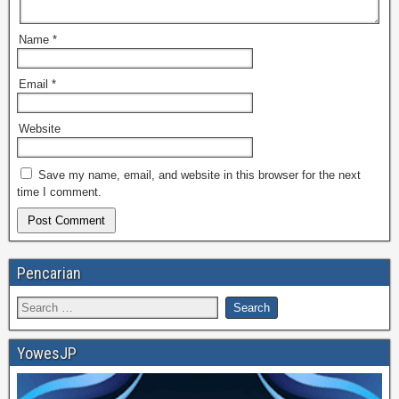
Name
*
Email
*
Website
Save my name, email, and website in this browser for the next
time I comment.
Pencarian
YowesJP