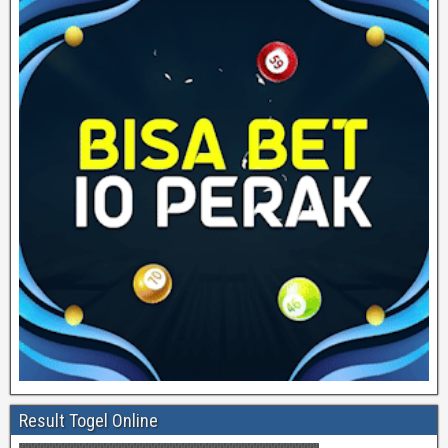
Result Togel Online