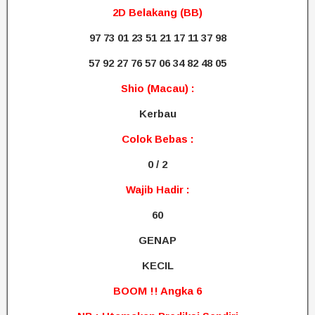
2D Belakang (BB)
97 73 01 23 51 21 17 11 37 98
57 92 27 76 57 06 34 82 48 05
Shio (Macau) :
Kerbau
Colok Bebas :
0 / 2
Wajib Hadir :
60
GENAP
KECIL
BOOM !! Angka 6