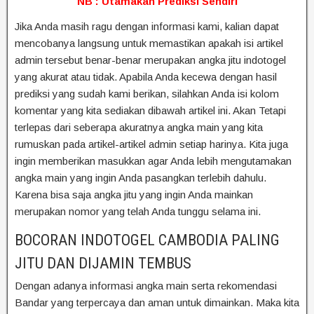
NB : Utamakan Prediksi Sendiri
Jika Anda masih ragu dengan informasi kami, kalian dapat
mencobanya langsung untuk memastikan apakah isi artikel
admin tersebut benar-benar merupakan angka jitu indotogel
yang akurat atau tidak. Apabila Anda kecewa dengan hasil
prediksi yang sudah kami berikan, silahkan Anda isi kolom
komentar yang kita sediakan dibawah artikel ini. Akan Tetapi
terlepas dari seberapa akuratnya angka main yang kita
rumuskan pada artikel-artikel admin setiap harinya. Kita juga
ingin memberikan masukkan agar Anda lebih mengutamakan
angka main yang ingin Anda pasangkan terlebih dahulu.
Karena bisa saja angka jitu yang ingin Anda mainkan
merupakan nomor yang telah Anda tunggu selama ini.
BOCORAN INDOTOGEL CAMBODIA PALING
JITU DAN DIJAMIN TEMBUS
Dengan adanya informasi angka main serta rekomendasi
Bandar yang terpercaya dan aman untuk dimainkan. Maka kita