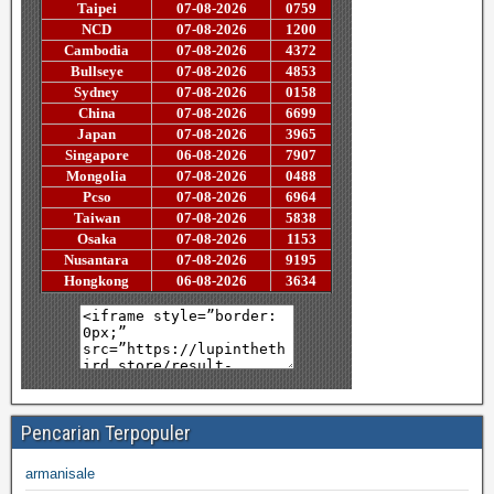
Pencarian Terpopuler
armanisale