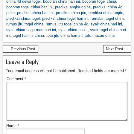
china 4d dewa togel
,
bocoran china hari ini
,
bocoran togel china
,
bocoran togel china hari ini
,
prediksi angka china
,
prediksi china 4d
prize
,
prediksi china hari ini
,
prediksi china jitu
,
prediksi china terjitu
,
prediksi china togel
,
prediksi china togel hari ini
,
ramalan togel china
,
rumus jitu togel china
,
rumus jitu togel china 4d
,
syair china hari ini
,
syair china naga mas hari ini
,
syair china pools
,
syair togel china hari
ini
,
togel hari ini china
,
toto jitu china hari ini
,
toto macau china
← Previous Post
Next Post →
Leave a Reply
Your email address will not be published.
Required fields are marked
*
Comment
*
Name
*