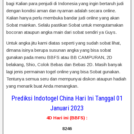
bagi Kalian para penjudi di Indonesia yang ingin bertaruh judi
dengan kondisi aman dan nyaman adalah secara online.
Kalian hanya perlu membuka bandar judi online yang akan
Sobat mainkan. Selalu pastikan Sobat untuk mengutamakan
bocoran ataupun angka main dari sobat sendiri ya Guys.
Untuk angka jitu kami diatas seperti yang sudah sobat lihat,
dimana isinya berupa susunan angka yang bisa sobat
gunakan pada menu BBFS atau BB CAMPURAN, 2D
belakang, Shio, Colok Bebas dan Bebas 2D. Masih banyak
lagi jenis permainan togel online yang bisa Sobat gunakan.
Tentunya semua seru dan mempunyai diskon ataupun hadiah
yang menarik buat Anda menangkan.
Prediksi Indotogel China Hari Ini Tanggal 01
Januari 2023
4D Hari ini (BBFS) :
8246