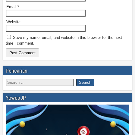
Email
*
Website
Save my name, email, and website in this browser for the next
time I comment.
Pencarian
YowesJP