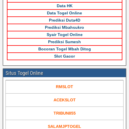
Data HK
Data Togel Online
Prediksi Duta4D
Prediksi Mbahsukro
Syair Togel Online
Prediksi Sumesh
Bocoran Togel Mbah Ditog
Slot Gacor
Situs Togel Online
RMSLOT
ACEKSLOT
TRIBUN855
SALAMJPTOGEL