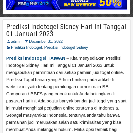
Prediksi Indotogel Sidney Hari Ini Tanggal
01 Januari 2023
admin
December 31, 2022
Prediksi Indotogel
,
Prediksi Indotogel Sidney
Prediksi Indotogel TAIWAN
– Kita menyediakan Prediksi
Indotogel Sidney Hari Ini Tanggal 01 Januari 2023 untuk
mengabulkan permintaan dari setiap pemain judi togel online.
Prediksi Togel harian yang Admin berikan pada artikel di
website ini yaitu tentang perhitungan nomor main BB
Campuran / BBFS yang cocok untuk Anda bettingkan di
pasaran hari ini. Ada begitu banyak bandar judi togel yang saat
ini mulai menghiasi perjudian online terutama di Indonesia.
Sebagai masyarakat Indonesia, tentunya anda tahu bahwa
permainan judi merupakan salah satu kriminalitas yang bisa
membuat Anda melanggar hukum. Maka opsi terbaik bagi