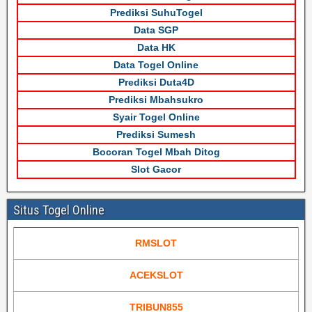
Prediksi SuhuTogel
Data SGP
Data HK
Data Togel Online
Prediksi Duta4D
Prediksi Mbahsukro
Syair Togel Online
Prediksi Sumesh
Bocoran Togel Mbah Ditog
Slot Gacor
Situs Togel Online
RMSLOT
ACEKSLOT
TRIBUN855