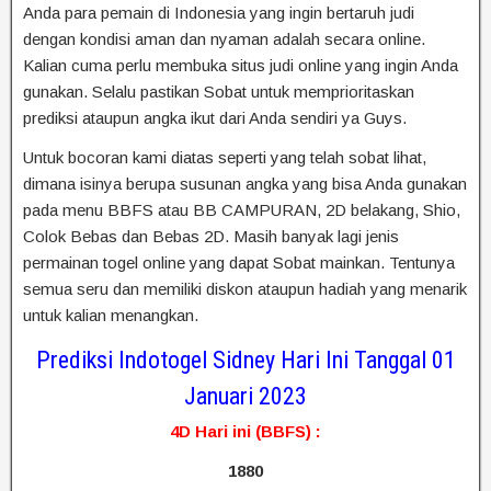
Anda para pemain di Indonesia yang ingin bertaruh judi
dengan kondisi aman dan nyaman adalah secara online.
Kalian cuma perlu membuka situs judi online yang ingin Anda
gunakan. Selalu pastikan Sobat untuk memprioritaskan
prediksi ataupun angka ikut dari Anda sendiri ya Guys.
Untuk bocoran kami diatas seperti yang telah sobat lihat,
dimana isinya berupa susunan angka yang bisa Anda gunakan
pada menu BBFS atau BB CAMPURAN, 2D belakang, Shio,
Colok Bebas dan Bebas 2D. Masih banyak lagi jenis
permainan togel online yang dapat Sobat mainkan. Tentunya
semua seru dan memiliki diskon ataupun hadiah yang menarik
untuk kalian menangkan.
Prediksi Indotogel Sidney Hari Ini Tanggal 01
Januari 2023
4D Hari ini (BBFS) :
1880