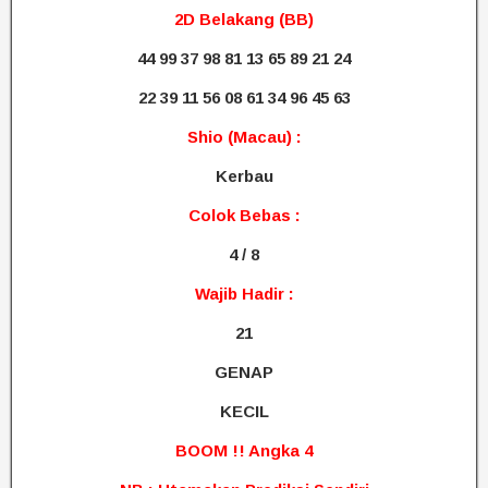
2D Belakang (BB)
44 99 37 98 81 13 65 89 21 24
22 39 11 56 08 61 34 96 45 63
Shio (Macau) :
Kerbau
Colok Bebas :
4 / 8
Wajib Hadir :
21
GENAP
KECIL
BOOM !! Angka 4