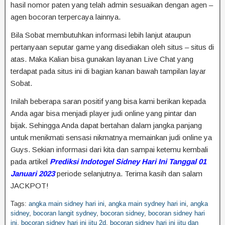
hasil nomor paten yang telah admin sesuaikan dengan agen –
agen bocoran terpercaya lainnya.
Bila Sobat membutuhkan informasi lebih lanjut ataupun
pertanyaan seputar game yang disediakan oleh situs – situs di
atas. Maka Kalian bisa gunakan layanan Live Chat yang
terdapat pada situs ini di bagian kanan bawah tampilan layar
Sobat.
Inilah beberapa saran positif yang bisa kami berikan kepada
Anda agar bisa menjadi player judi online yang pintar dan
bijak. Sehingga Anda dapat bertahan dalam jangka panjang
untuk menikmati sensasi nikmatnya memainkan judi online ya
Guys. Sekian informasi dari kita dan sampai ketemu kembali
pada artikel
Prediksi Indotogel Sidney Hari Ini Tanggal 01
Januari 2023
periode selanjutnya. Terima kasih dan salam
JACKPOT!
Tags:
angka main sidney hari ini
,
angka main sydney hari ini
,
angka
sidney
,
bocoran langit sydney
,
bocoran sidney
,
bocoran sidney hari
ini
,
bocoran sidney hari ini jitu 2d
,
bocoran sidney hari ini jitu dan