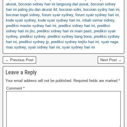
akurat
,
bocoran sidney hari ini langsung dari pusat
,
bocoran sidney
hari ini paling jitu dan akurat 4d
,
bocoran sidni
,
bocoran sydny hari ini
,
bocoran togel sidney
,
forum syair sydney
,
forum syair sydney hari ini
,
kode syair sydney
,
kode syair sydney hari ini
,
mbah semar sidney
,
prediksi master sydney hari ini
,
prediksi sidney hari ini
,
prediksi
sidney hari ini jitu
,
prediksi sidney hari ini main pasti
,
prediksi syair
sydney
,
prediksi sydney
,
prediksi sydney bang bona
,
prediksi sydney
hari ini
,
prediksi sydney jp
,
prediksi sydney terjitu hari ini
,
syair naga
mas sydney
,
syair sidney hari ini
,
syair sydney hari ini
← Previous Post
Next Post →
Leave a Reply
Your email address will not be published.
Required fields are marked
*
Comment
*