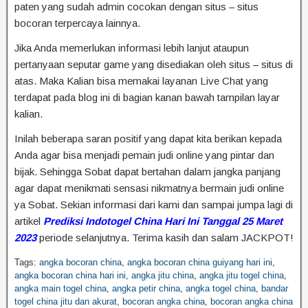
paten yang sudah admin cocokan dengan situs – situs
bocoran terpercaya lainnya.
Jika Anda memerlukan informasi lebih lanjut ataupun
pertanyaan seputar game yang disediakan oleh situs – situs di
atas. Maka Kalian bisa memakai layanan Live Chat yang
terdapat pada blog ini di bagian kanan bawah tampilan layar
kalian.
Inilah beberapa saran positif yang dapat kita berikan kepada
Anda agar bisa menjadi pemain judi online yang pintar dan
bijak. Sehingga Sobat dapat bertahan dalam jangka panjang
agar dapat menikmati sensasi nikmatnya bermain judi online
ya Sobat. Sekian informasi dari kami dan sampai jumpa lagi di
artikel
Prediksi Indotogel China Hari Ini Tanggal 25 Maret
2023
periode selanjutnya. Terima kasih dan salam JACKPOT!
Tags:
angka bocoran china
,
angka bocoran china guiyang hari ini
,
angka bocoran china hari ini
,
angka jitu china
,
angka jitu togel china
,
angka main togel china
,
angka petir china
,
angka togel china
,
bandar
togel china jitu dan akurat
,
bocoran angka china
,
bocoran angka china