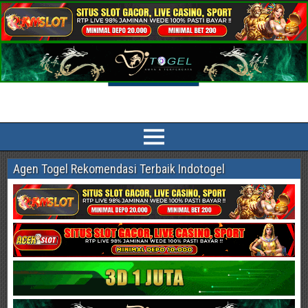
Indotogel HK Prediksi Togel Terlengkap
Prediksi Indotogel HK, Singapore Pools, Sidney, China, Taiwan, Cambodia
Paling Akurat dan jitu sesuai bocoran angka main dan syair togel online
Agen Togel Rekomendasi Terbaik Indotogel