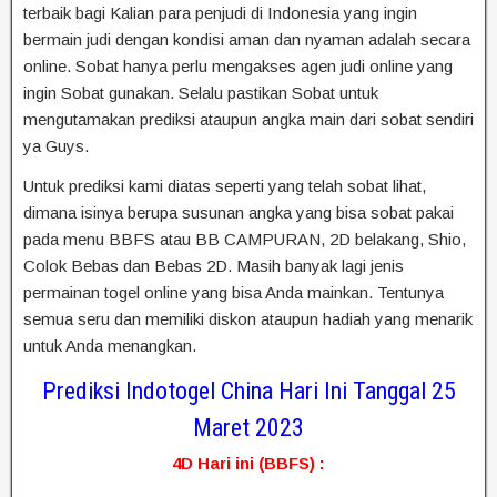
terbaik bagi Kalian para penjudi di Indonesia yang ingin
bermain judi dengan kondisi aman dan nyaman adalah secara
online. Sobat hanya perlu mengakses agen judi online yang
ingin Sobat gunakan. Selalu pastikan Sobat untuk
mengutamakan prediksi ataupun angka main dari sobat sendiri
ya Guys.
Untuk prediksi kami diatas seperti yang telah sobat lihat,
dimana isinya berupa susunan angka yang bisa sobat pakai
pada menu BBFS atau BB CAMPURAN, 2D belakang, Shio,
Colok Bebas dan Bebas 2D. Masih banyak lagi jenis
permainan togel online yang bisa Anda mainkan. Tentunya
semua seru dan memiliki diskon ataupun hadiah yang menarik
untuk Anda menangkan.
Prediksi Indotogel China Hari Ini Tanggal 25
Maret 2023
4D Hari ini (BBFS) :