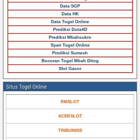
Data SGP
Data HK
Data Togel Online
Prediksi Duta4D
Prediksi Mbahsukro
Syair Togel Online
Prediksi Sumesh
Bocoran Togel Mbah Ditog
Slot Gacor
Situs Togel Online
RMSLOT
ACEKSLOT
TRIBUN855