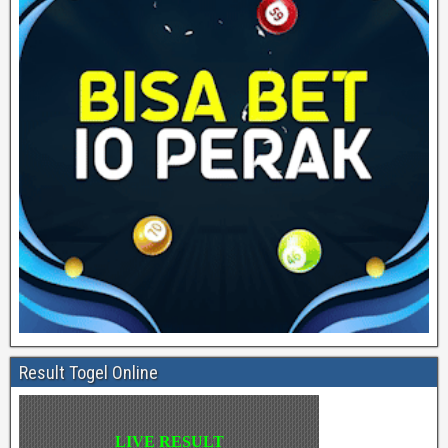
Result Togel Online