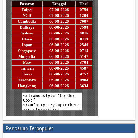
Pencarian Terpopuler