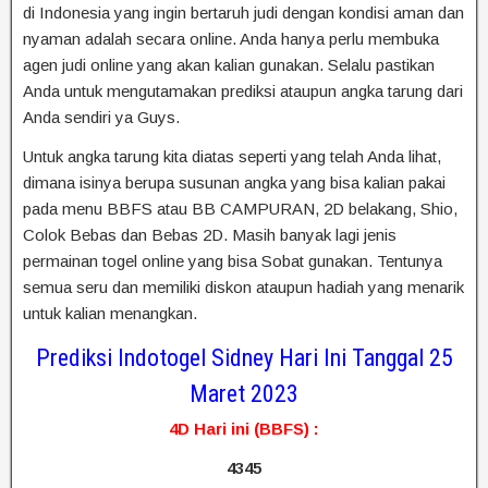
di Indonesia yang ingin bertaruh judi dengan kondisi aman dan
nyaman adalah secara online. Anda hanya perlu membuka
agen judi online yang akan kalian gunakan. Selalu pastikan
Anda untuk mengutamakan prediksi ataupun angka tarung dari
Anda sendiri ya Guys.
Untuk angka tarung kita diatas seperti yang telah Anda lihat,
dimana isinya berupa susunan angka yang bisa kalian pakai
pada menu BBFS atau BB CAMPURAN, 2D belakang, Shio,
Colok Bebas dan Bebas 2D. Masih banyak lagi jenis
permainan togel online yang bisa Sobat gunakan. Tentunya
semua seru dan memiliki diskon ataupun hadiah yang menarik
untuk kalian menangkan.
Prediksi Indotogel Sidney Hari Ini Tanggal 25
Maret 2023
4D Hari ini (BBFS) :
4345