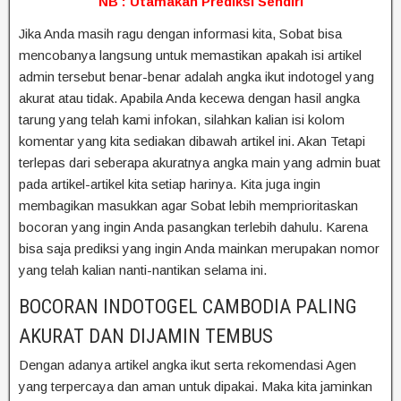
NB : Utamakan Prediksi Sendiri
Jika Anda masih ragu dengan informasi kita, Sobat bisa
mencobanya langsung untuk memastikan apakah isi artikel
admin tersebut benar-benar adalah angka ikut indotogel yang
akurat atau tidak. Apabila Anda kecewa dengan hasil angka
tarung yang telah kami infokan, silahkan kalian isi kolom
komentar yang kita sediakan dibawah artikel ini. Akan Tetapi
terlepas dari seberapa akuratnya angka main yang admin buat
pada artikel-artikel kita setiap harinya. Kita juga ingin
membagikan masukkan agar Sobat lebih memprioritaskan
bocoran yang ingin Anda pasangkan terlebih dahulu. Karena
bisa saja prediksi yang ingin Anda mainkan merupakan nomor
yang telah kalian nanti-nantikan selama ini.
BOCORAN INDOTOGEL CAMBODIA PALING
AKURAT DAN DIJAMIN TEMBUS
Dengan adanya artikel angka ikut serta rekomendasi Agen
yang terpercaya dan aman untuk dipakai. Maka kita jaminkan