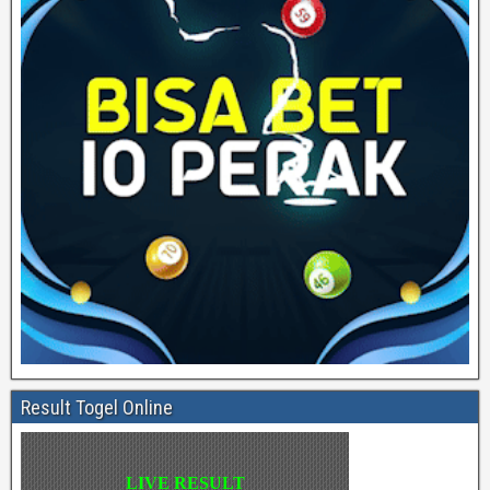
Result Togel Online