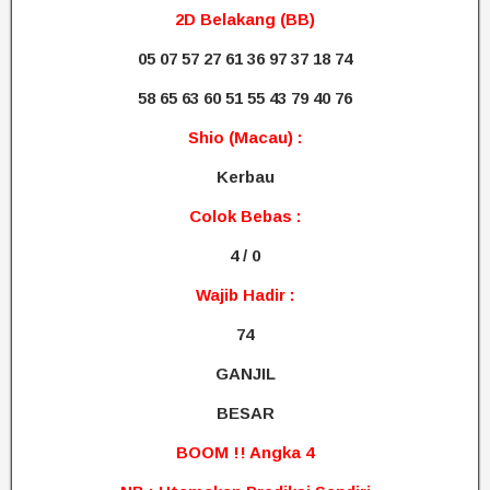
2D Belakang (BB)
05 07 57 27 61 36 97 37 18 74
58 65 63 60 51 55 43 79 40 76
Shio (Macau) :
Kerbau
Colok Bebas :
4 / 0
Wajib Hadir :
74
GANJIL
BESAR
BOOM !! Angka 4