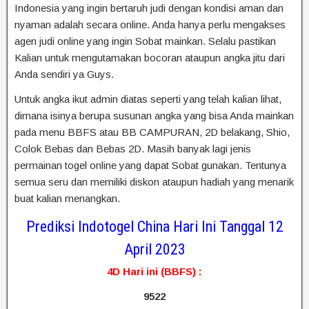
Indonesia yang ingin bertaruh judi dengan kondisi aman dan
nyaman adalah secara online. Anda hanya perlu mengakses
agen judi online yang ingin Sobat mainkan. Selalu pastikan
Kalian untuk mengutamakan bocoran ataupun angka jitu dari
Anda sendiri ya Guys.
Untuk angka ikut admin diatas seperti yang telah kalian lihat,
dimana isinya berupa susunan angka yang bisa Anda mainkan
pada menu BBFS atau BB CAMPURAN, 2D belakang, Shio,
Colok Bebas dan Bebas 2D. Masih banyak lagi jenis
permainan togel online yang dapat Sobat gunakan. Tentunya
semua seru dan memiliki diskon ataupun hadiah yang menarik
buat kalian menangkan.
Prediksi Indotogel China Hari Ini Tanggal 12
April 2023
4D Hari ini (BBFS) :
9522