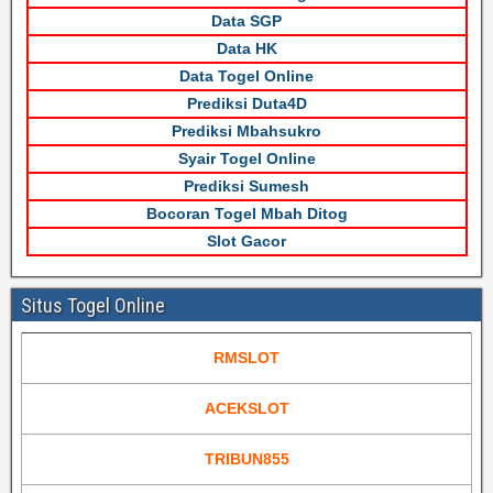
Data SGP
Data HK
Data Togel Online
Prediksi Duta4D
Prediksi Mbahsukro
Syair Togel Online
Prediksi Sumesh
Bocoran Togel Mbah Ditog
Slot Gacor
Situs Togel Online
RMSLOT
ACEKSLOT
TRIBUN855