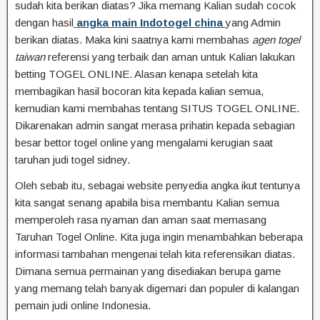
sudah kita berikan diatas? Jika memang Kalian sudah cocok
dengan hasil
angka main Indotogel china
yang Admin
berikan diatas. Maka kini saatnya kami membahas
agen togel
taiwan
referensi yang terbaik dan aman untuk Kalian lakukan
betting TOGEL ONLINE. Alasan kenapa setelah kita
membagikan hasil bocoran kita kepada kalian semua,
kemudian kami membahas tentang SITUS TOGEL ONLINE.
Dikarenakan admin sangat merasa prihatin kepada sebagian
besar bettor togel online yang mengalami kerugian saat
taruhan judi togel sidney.
Oleh sebab itu, sebagai website penyedia angka ikut tentunya
kita sangat senang apabila bisa membantu Kalian semua
memperoleh rasa nyaman dan aman saat memasang
Taruhan Togel Online. Kita juga ingin menambahkan beberapa
informasi tambahan mengenai telah kita referensikan diatas.
Dimana semua permainan yang disediakan berupa game
yang memang telah banyak digemari dan populer di kalangan
pemain judi online Indonesia.