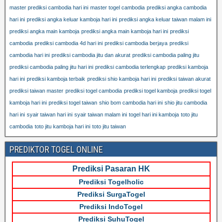
master prediksi cambodia hari ini
master togel cambodia
prediksi angka cambodia
hari ini
prediksi angka keluar kamboja hari ini
prediksi angka keluar taiwan malam ini
prediksi angka main kamboja
prediksi angka main kamboja hari ini
prediksi
cambodia
prediksi cambodia 4d hari ini
prediksi cambodia berjaya
prediksi
cambodia hari ini
prediksi cambodia jitu dan akurat
prediksi cambodia paling jitu
prediksi cambodia paling jitu hari ini
prediksi cambodia terlengkap
prediksi kamboja
hari ini
prediksi kamboja terbaik
prediksi shio kamboja hari ini
prediksi taiwan akurat
prediksi taiwan master
prediksi togel cambodia
prediksi togel kamboja
prediksi togel
kamboja hari ini
prediksi togel taiwan
shio bom cambodia hari ini
shio jitu cambodia
hari ini
syair taiwan hari ini
syair taiwan malam ini
togel hari ini kamboja
toto jitu
cambodia
toto jitu kamboja hari ini
toto jitu taiwan
PREDIKTOR TOGEL ONLINE
Prediksi Pasaran HK
Prediksi Togelholic
Prediksi SurgaTogel
Prediksi IndoTogel
Prediksi SuhuTogel