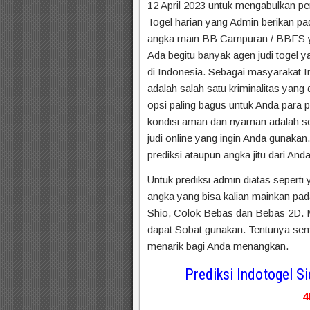
12 April 2023 untuk mengabulkan per
Togel harian yang Admin berikan pa
angka main BB Campuran / BBFS yan
Ada begitu banyak agen judi togel y
di Indonesia. Sebagai masyarakat I
adalah salah satu kriminalitas ya
opsi paling bagus untuk Anda para p
kondisi aman dan nyaman adalah s
judi online yang ingin Anda gunakan
prediksi ataupun angka jitu dari And
Untuk prediksi admin diatas seperti
angka yang bisa kalian mainkan 
Shio, Colok Bebas dan Bebas 2D. Ma
dapat Sobat gunakan. Tentunya se
menarik bagi Anda menangkan.
Prediksi Indotogel Si
4