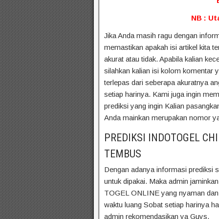
NB : Ut
Jika Anda masih ragu dengan infor
memastikan apakah isi artikel kita t
akurat atau tidak. Apabila kalian ke
silahkan kalian isi kolom komentar y
terlepas dari seberapa akuratnya an
setiap harinya. Kami juga ingin me
prediksi yang ingin Kalian pasangkan
Anda mainkan merupakan nomor yang
PREDIKSI INDOTOGEL CHI
TEMBUS
Dengan adanya informasi prediksi 
untuk dipakai. Maka admin jaminka
TOGEL ONLINE yang nyaman dan am
waktu luang Sobat setiap harinya ha
admin rekomendasikan ya Guys.