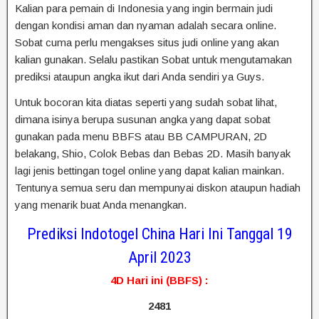
Kalian para pemain di Indonesia yang ingin bermain judi
dengan kondisi aman dan nyaman adalah secara online.
Sobat cuma perlu mengakses situs judi online yang akan
kalian gunakan. Selalu pastikan Sobat untuk mengutamakan
prediksi ataupun angka ikut dari Anda sendiri ya Guys.
Untuk bocoran kita diatas seperti yang sudah sobat lihat,
dimana isinya berupa susunan angka yang dapat sobat
gunakan pada menu BBFS atau BB CAMPURAN, 2D
belakang, Shio, Colok Bebas dan Bebas 2D. Masih banyak
lagi jenis bettingan togel online yang dapat kalian mainkan.
Tentunya semua seru dan mempunyai diskon ataupun hadiah
yang menarik buat Anda menangkan.
Prediksi Indotogel China Hari Ini Tanggal 19
April 2023
4D Hari ini (BBFS) :
2481