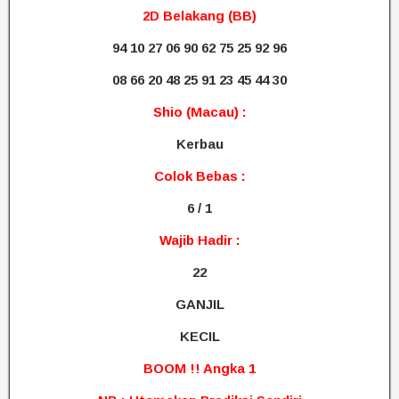
2D Belakang (BB)
94 10 27 06 90 62 75 25 92 96
08 66 20 48 25 91 23 45 44 30
Shio (Macau) :
Kerbau
Colok Bebas :
6 / 1
Wajib Hadir :
22
GANJIL
KECIL
BOOM !! Angka 1