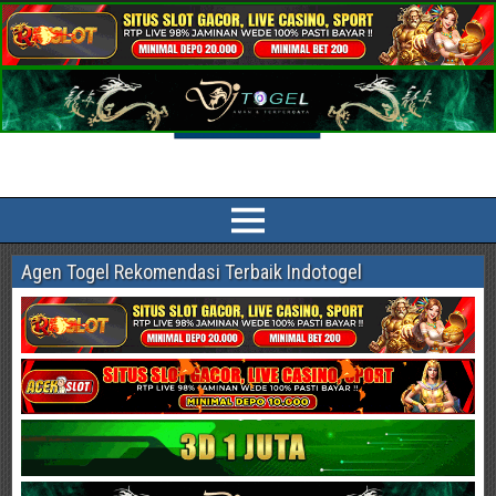
Indotogel HK Prediksi Togel Terlengkap
Prediksi Indotogel HK, Singapore Pools, Sidney, China, Taiwan, Cambodia
Paling Akurat dan jitu sesuai bocoran angka main dan syair togel online
Agen Togel Rekomendasi Terbaik Indotogel