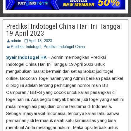
Prediksi Indotogel China Hari Ini Tanggal
19 April 2023
admin
April 18, 2023
Prediksi Indotogel
,
Prediksi Indotogel China
Syair Indotogel HK
– Admin membagikan Prediksi
Indotogel China Hari Ini Tanggal 19 April 2023 untuk
mengabulkan hasrat bermain dari setiap Sobat judi togel
online. Bocoran Togel harian yang Admin berikan pada artikel
di blog ini adalah tentang perhitungan nomor main BB
Campuran / BBFS yang cocok untuk kalian pasangkan di
togel hari ini. Ada begitu banyak bandar judi togel yang saat ini
mulai menghiasi perjudian online terutama di Indonesia.
Sebagai masyarakat Indonesia, tentunya kalian tahu bahwa
permainan judi termasuk salah satu kriminalitas yang bisa
membuat Anda melanggar hukum. Maka opsi terbaik untuk