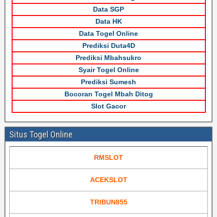
Data SGP
Data HK
Data Togel Online
Prediksi Duta4D
Prediksi Mbahsukro
Syair Togel Online
Prediksi Sumesh
Bocoran Togel Mbah Ditog
Slot Gacor
Situs Togel Online
RMSLOT
ACEKSLOT
TRIBUN855