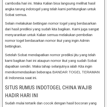
cambodia hari ini. Maka Kalian bisa langsung melihat hasil
angka tarung indotogel yang telah kami perhitungkan untuk
Sobat semua.
Selain melakukan bettingan nomor togel yang berdasarkan
dari hasil prediksi yang sudah kita bagikan. Kami juga sangat
menyarankan untuk Kalian semua melakukan pembelian
nomor togel berdasarkan nomor ikut yang ingin Admin
bettingkan.
Setelah Sobat mendapatkan nomor prediksi jitu yang telah
kami bagikan hari ini ataupun nomor ikut yang sudah Sobat
dapatkan sendiri. Maka tahap selanjutnya ialah Kita ingin
merekomendasikan beberapa BANDAR TOGEL TERAMAN
di Indonesia saat ini.
SITUS RUMUS INDOTOGEL CHINA WAJIB
HADIR HARI INI
Sudah mulai tertarik dan cocok dengan hasil bocoran yang