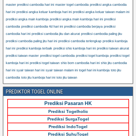
master prediksi cambodia hari ini
master togel cambodia
prediksi angka cambodia
hari ini
prediksi angka keluar kamboja hari ini
prediksi angka keluar taiwan malam ini
prediksi angka main kamboja
prediksi angka main kamboja hari ini
prediksi
cambodia
prediksi cambodia 4d hari ini
prediksi cambodia berjaya
prediksi
cambodia hari ini
prediksi cambodia jitu dan akurat
prediksi cambodia paling jitu
prediksi cambodia paling jitu hari ini
prediksi cambodia terlengkap
prediksi kamboja
hari ini
prediksi kamboja terbaik
prediksi shio kamboja hari ini
prediksi taiwan akurat
prediksi taiwan master
prediksi togel cambodia
prediksi togel kamboja
prediksi togel
kamboja hari ini
prediksi togel taiwan
shio bom cambodia hari ini
shio jitu cambodia
hari ini
syair taiwan hari ini
syair taiwan malam ini
togel hari ini kamboja
toto jitu
cambodia
toto jitu kamboja hari ini
toto jitu taiwan
PREDIKTOR TOGEL ONLINE
Prediksi Pasaran HK
Prediksi Togelholic
Prediksi SurgaTogel
Prediksi IndoTogel
Prediksi SuhuTogel