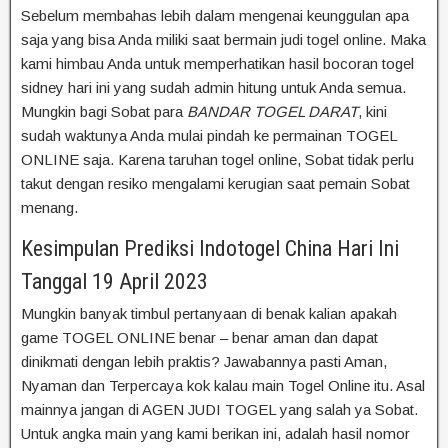
Sebelum membahas lebih dalam mengenai keunggulan apa
saja yang bisa Anda miliki saat bermain judi togel online. Maka
kami himbau Anda untuk memperhatikan hasil bocoran togel
sidney hari ini yang sudah admin hitung untuk Anda semua.
Mungkin bagi Sobat para
BANDAR TOGEL DARAT
, kini
sudah waktunya Anda mulai pindah ke permainan TOGEL
ONLINE saja. Karena taruhan togel online, Sobat tidak perlu
takut dengan resiko mengalami kerugian saat pemain Sobat
menang.
Kesimpulan Prediksi Indotogel China Hari Ini
Tanggal 19 April 2023
Mungkin banyak timbul pertanyaan di benak kalian apakah
game TOGEL ONLINE benar – benar aman dan dapat
dinikmati dengan lebih praktis? Jawabannya pasti Aman,
Nyaman dan Terpercaya kok kalau main Togel Online itu. Asal
mainnya jangan di AGEN JUDI TOGEL yang salah ya Sobat.
Untuk angka main yang kami berikan ini, adalah hasil nomor