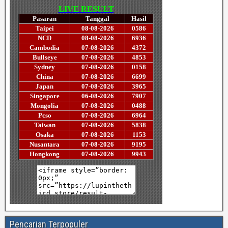
Pencarian Terpopuler