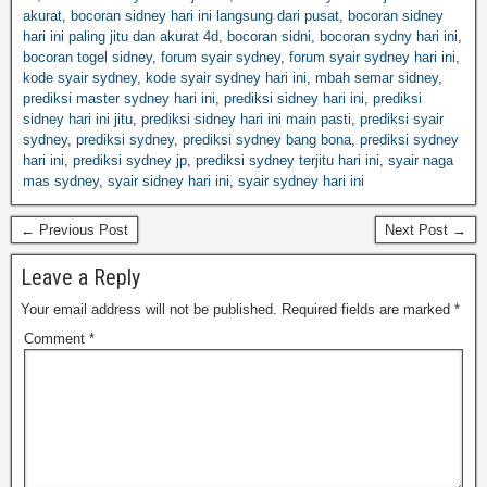
akurat
,
bocoran sidney hari ini langsung dari pusat
,
bocoran sidney
hari ini paling jitu dan akurat 4d
,
bocoran sidni
,
bocoran sydny hari ini
,
bocoran togel sidney
,
forum syair sydney
,
forum syair sydney hari ini
,
kode syair sydney
,
kode syair sydney hari ini
,
mbah semar sidney
,
prediksi master sydney hari ini
,
prediksi sidney hari ini
,
prediksi
sidney hari ini jitu
,
prediksi sidney hari ini main pasti
,
prediksi syair
sydney
,
prediksi sydney
,
prediksi sydney bang bona
,
prediksi sydney
hari ini
,
prediksi sydney jp
,
prediksi sydney terjitu hari ini
,
syair naga
mas sydney
,
syair sidney hari ini
,
syair sydney hari ini
← Previous Post
Next Post →
Leave a Reply
Your email address will not be published.
Required fields are marked
*
Comment
*