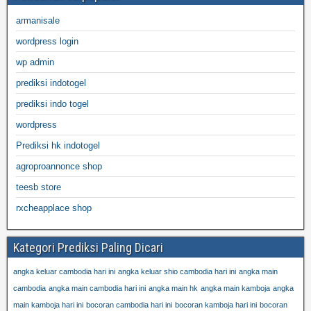
armanisale
wordpress login
wp admin
prediksi indotogel
prediksi indo togel
wordpress
Prediksi hk indotogel
agroproannonce shop
teesb store
rxcheapplace shop
Kategori Prediksi Paling Dicari
angka keluar cambodia hari ini
angka keluar shio cambodia hari ini
angka main
cambodia
angka main cambodia hari ini
angka main hk
angka main kamboja
angka
main kamboja hari ini
bocoran cambodia hari ini
bocoran kamboja hari ini
bocoran