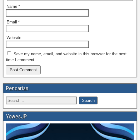
Name
*
Email
*
Website
Save my name, email, and website in this browser for the next
time I comment.
Pencarian
YowesJP