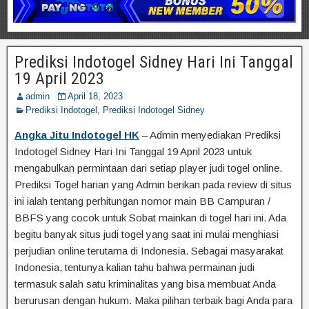
Prediksi Indotogel Sidney Hari Ini Tanggal
19 April 2023
admin
April 18, 2023
Prediksi Indotogel
,
Prediksi Indotogel Sidney
Angka Jitu Indotogel HK
– Admin menyediakan Prediksi
Indotogel Sidney Hari Ini Tanggal 19 April 2023 untuk
mengabulkan permintaan dari setiap player judi togel online.
Prediksi Togel harian yang Admin berikan pada review di situs
ini ialah tentang perhitungan nomor main BB Campuran /
BBFS yang cocok untuk Sobat mainkan di togel hari ini. Ada
begitu banyak situs judi togel yang saat ini mulai menghiasi
perjudian online terutama di Indonesia. Sebagai masyarakat
Indonesia, tentunya kalian tahu bahwa permainan judi
termasuk salah satu kriminalitas yang bisa membuat Anda
berurusan dengan hukum. Maka pilihan terbaik bagi Anda para