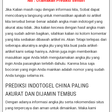
NB : Utamakan Prediksi Sendiri
Jika Kalian masih ragu dengan informasi kita, Sobat dapat
mencobanya langsung untuk memastikan apakah isi artikel
kita tersebut benar-benar adalah angka main indotogel yang
akurat atau tidak. Jika kalian kecewa dengan hasil angka main
yang sudah admin bagikan, silahkan kalian isi kolom komentar
yang kita sediakan dibawah artikel ini. Akan Tetapi terlepas dari
seberapa akuratnya angka jitu yang kita buat pada artikel-
artikel kami setiap harinya. Admin juga ingin memberikan
masukkan agar Anda lebih mengutamakan angka jitu yang
ingin Anda pasangkan terlebih dahulu. Karena bisa saja
bocoran yang ingin Anda mainkan adalah nomor yang sudah
Anda tunggu selama ini.
PREDIKSI INDOTOGEL CHINA PALING
AKURAT DAN DIJAMIN TEMBUS
Dengan adanya informasi angka jitu serta rekomendasi situs
yang terpercaya dan aman untuk dimainkan. Maka kami