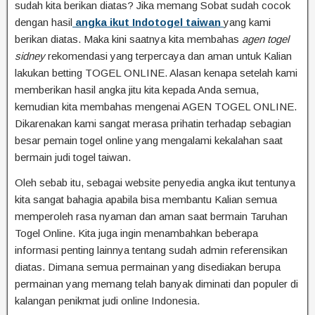
sudah kita berikan diatas? Jika memang Sobat sudah cocok
dengan hasil
angka ikut Indotogel taiwan
yang kami
berikan diatas. Maka kini saatnya kita membahas
agen togel
sidney
rekomendasi yang terpercaya dan aman untuk Kalian
lakukan betting TOGEL ONLINE. Alasan kenapa setelah kami
memberikan hasil angka jitu kita kepada Anda semua,
kemudian kita membahas mengenai AGEN TOGEL ONLINE.
Dikarenakan kami sangat merasa prihatin terhadap sebagian
besar pemain togel online yang mengalami kekalahan saat
bermain judi togel taiwan.
Oleh sebab itu, sebagai website penyedia angka ikut tentunya
kita sangat bahagia apabila bisa membantu Kalian semua
memperoleh rasa nyaman dan aman saat bermain Taruhan
Togel Online. Kita juga ingin menambahkan beberapa
informasi penting lainnya tentang sudah admin referensikan
diatas. Dimana semua permainan yang disediakan berupa
permainan yang memang telah banyak diminati dan populer di
kalangan penikmat judi online Indonesia.