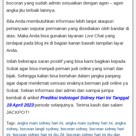
bocoran yang sudah admin sesuaikan dengan agen – agen
angka jitu terbaik lainnya.
Bila Anda membutuhkan informasi lebih lanjut ataupun
pertanyaan seputar permainan yang disediakan oleh bandar di
atas. Maka Anda bisa gunakan layanan Live Chat yang
terdapat pada blog ini di bagian kanan bawah tampilan layar
Anda.
Inilah beberapa saran positif yang bisa kami bagikan kepada
Sobat agar bisa menjadi pemain judi online yang smart dan
bijak. Sehingga kalian bisa bertahan dalam jangka panjang
agar dapat menikmati sensasi enaknya bermain judi online ya
Sobat. Sekian informasi dari admin dan sampai jumpa
kembali di artikel
Prediksi Indotogel Sidney Hari Ini Tanggal
19 April 2023
periode selanjutnya. Terima kasih dan salam
JACKPOT!
Tags:
angka main sidney hari ini
,
angka main sydney hari ini
,
angka
sidney
,
bocoran langit sydney
,
bocoran sidney
,
bocoran sidney hari
ini
,
bocoran sidney hari ini jitu 2d
,
bocoran sidney hari ini jitu dan