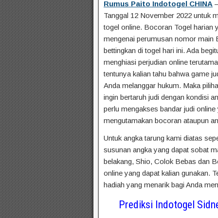
Rumus Paito Indotogel CHINA
–
Tanggal 12 November 2022 untuk me
togel online. Bocoran Togel harian y
mengenai perumusan nomor main 
bettingkan di togel hari ini. Ada beg
menghiasi perjudian online terutam
tentunya kalian tahu bahwa game ju
Anda melanggar hukum. Maka pilihan 
ingin bertaruh judi dengan kondisi
perlu mengakses bandar judi online
mengutamakan bocoran ataupun angka
Untuk angka tarung kami diatas seper
susunan angka yang dapat sobat
belakang, Shio, Colok Bebas dan Be
online yang dapat kalian gunakan.
hadiah yang menarik bagi Anda me
Prediksi Indotogel Sid