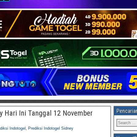
Pencaria
ey Hari Ini Tanggal 12 November
diksi Indotogel
,
Prediksi Indotogel Sidney