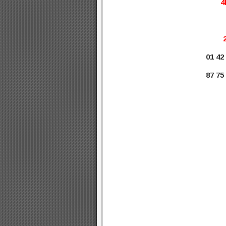
4
01 42
87 75