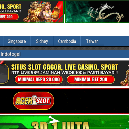
rlengkap
ney, China, Taiwan, Cambodia Paling Akurat dan jitu sesuai bocoran angka main
Singapore
Sidney
Cambodia
Taiwan
 Indotogel