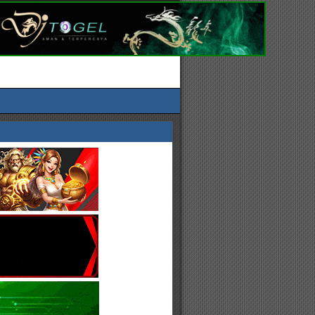
 dan syair togel online