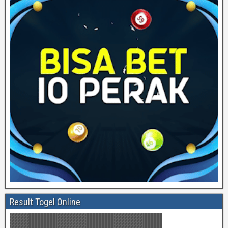
Result Togel Online