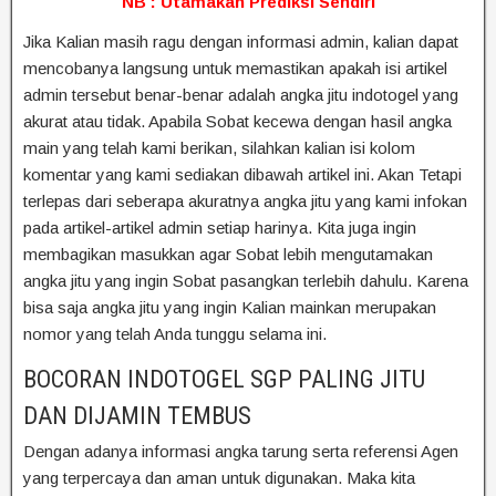
NB : Utamakan Prediksi Sendiri
Jika Kalian masih ragu dengan informasi admin, kalian dapat
mencobanya langsung untuk memastikan apakah isi artikel
admin tersebut benar-benar adalah angka jitu indotogel yang
akurat atau tidak. Apabila Sobat kecewa dengan hasil angka
main yang telah kami berikan, silahkan kalian isi kolom
komentar yang kami sediakan dibawah artikel ini. Akan Tetapi
terlepas dari seberapa akuratnya angka jitu yang kami infokan
pada artikel-artikel admin setiap harinya. Kita juga ingin
membagikan masukkan agar Sobat lebih mengutamakan
angka jitu yang ingin Sobat pasangkan terlebih dahulu. Karena
bisa saja angka jitu yang ingin Kalian mainkan merupakan
nomor yang telah Anda tunggu selama ini.
BOCORAN INDOTOGEL SGP PALING JITU
DAN DIJAMIN TEMBUS
Dengan adanya informasi angka tarung serta referensi Agen
yang terpercaya dan aman untuk digunakan. Maka kita