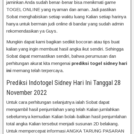
jaminkan Anda sudah benar-benar bisa menikmati game
TOGEL ONLINE yang nyaman dan aman. Jadi pastikan
Sobat menghabiskan setiap waktu luang Kalian setiap harinya
hanya untuk bermain judi online di bandar yang sudah admin
rekomendasikan ya Guys.
Mungkin dapat kami bagikan sedikit bocoran atau tips buat
kalian yang ingin membuat hasil angka ikut sendiri. Sehingga
Sobat dapat memastikan sendiri, bahwa perumusan dan
perhitungan akurat kita mengenai
prediksi togel sidney hari
ini
memang telah terpercaya.
Prediksi Indotogel Sidney Hari Ini Tanggal 28
November 2022
Untuk cara perhitungan selanjutnya ialah Sobat dapat
mengambil hasil penjumlahan yang telah Kalian jumlahkan
sebelumnya kemudian Kalian bolak-balikan hasil penjumlahan
total angka Kalian tersebut menjadi susunan 2D belakang.
Untuk mempercepat informasi ANGKA TARUNG PASARAN