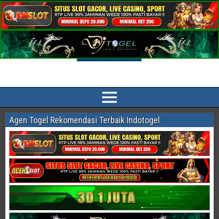
Indotogel HK Prediksi Togel Terlengkap
Prediksi Indotogel HK, Singapore Pools, Sidney, China, Taiwan, Cambodia
Paling Akurat dan jitu sesuai bocoran angka main dan syair togel online
Agen Togel Rekomendasi Terbaik Indotogel