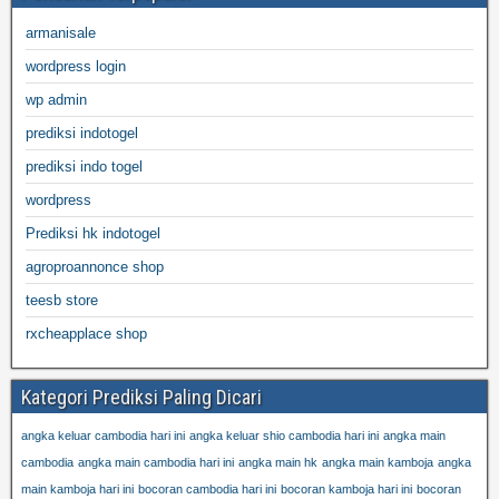
armanisale
wordpress login
wp admin
prediksi indotogel
prediksi indo togel
wordpress
Prediksi hk indotogel
agroproannonce shop
teesb store
rxcheapplace shop
Kategori Prediksi Paling Dicari
angka keluar cambodia hari ini
angka keluar shio cambodia hari ini
angka main
cambodia
angka main cambodia hari ini
angka main hk
angka main kamboja
angka
main kamboja hari ini
bocoran cambodia hari ini
bocoran kamboja hari ini
bocoran