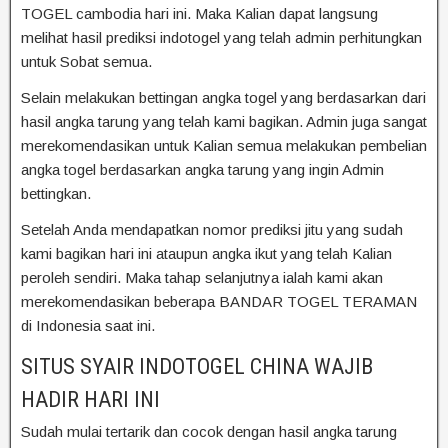
TOGEL cambodia hari ini. Maka Kalian dapat langsung
melihat hasil prediksi indotogel yang telah admin perhitungkan
untuk Sobat semua.
Selain melakukan bettingan angka togel yang berdasarkan dari
hasil angka tarung yang telah kami bagikan. Admin juga sangat
merekomendasikan untuk Kalian semua melakukan pembelian
angka togel berdasarkan angka tarung yang ingin Admin
bettingkan.
Setelah Anda mendapatkan nomor prediksi jitu yang sudah
kami bagikan hari ini ataupun angka ikut yang telah Kalian
peroleh sendiri. Maka tahap selanjutnya ialah kami akan
merekomendasikan beberapa BANDAR TOGEL TERAMAN
di Indonesia saat ini.
SITUS SYAIR INDOTOGEL CHINA WAJIB
HADIR HARI INI
Sudah mulai tertarik dan cocok dengan hasil angka tarung