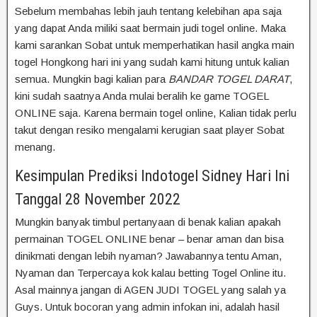
Sebelum membahas lebih jauh tentang kelebihan apa saja
yang dapat Anda miliki saat bermain judi togel online. Maka
kami sarankan Sobat untuk memperhatikan hasil angka main
togel Hongkong hari ini yang sudah kami hitung untuk kalian
semua. Mungkin bagi kalian para
BANDAR TOGEL DARAT
,
kini sudah saatnya Anda mulai beralih ke game TOGEL
ONLINE saja. Karena bermain togel online, Kalian tidak perlu
takut dengan resiko mengalami kerugian saat player Sobat
menang.
Kesimpulan Prediksi Indotogel Sidney Hari Ini
Tanggal 28 November 2022
Mungkin banyak timbul pertanyaan di benak kalian apakah
permainan TOGEL ONLINE benar – benar aman dan bisa
dinikmati dengan lebih nyaman? Jawabannya tentu Aman,
Nyaman dan Terpercaya kok kalau betting Togel Online itu.
Asal mainnya jangan di AGEN JUDI TOGEL yang salah ya
Guys. Untuk bocoran yang admin infokan ini, adalah hasil