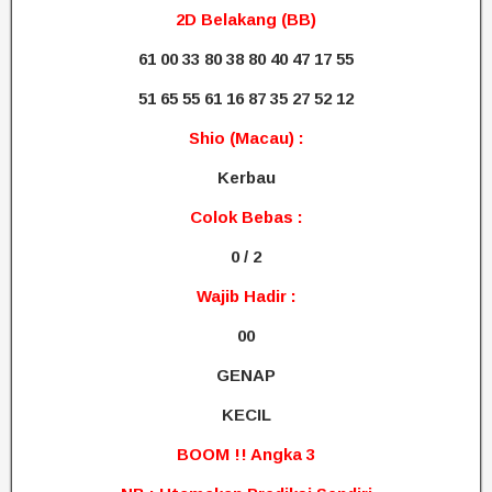
2D Belakang (BB)
61 00 33 80 38 80 40 47 17 55
51 65 55 61 16 87 35 27 52 12
Shio (Macau) :
Kerbau
Colok Bebas :
0 / 2
Wajib Hadir :
00
GENAP
KECIL
BOOM !! Angka 3