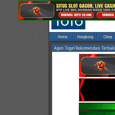
Indotogel HK Prediksi Togel Te
Prediksi Indotogel HK, Singapore Pools, Sid
Home
Hongkong
China
Agen Togel Rekomendasi Terbaik