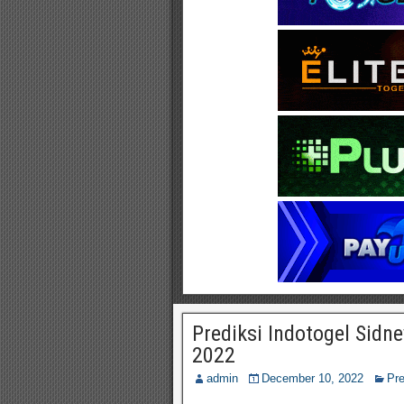
Prediksi Indotogel Sidn
2022
admin
December 10, 2022
Pre