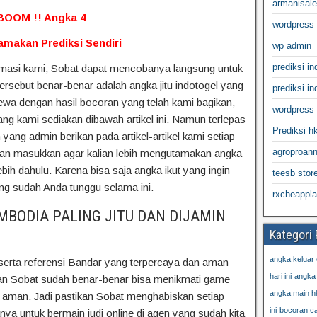
armanisale
BOOM !! Angka 4
wordpress 
amakan Prediksi Sendiri
wp admin
prediksi in
ormasi kami, Sobat dapat mencobanya langsung untuk
tersebut benar-benar adalah angka jitu indotogel yang
prediksi in
cewa dengan hasil bocoran yang telah kami bagikan,
wordpress
ng kami sediakan dibawah artikel ini. Namun terlepas
Prediksi hk
yang admin berikan pada artikel-artikel kami setiap
agroproan
kan masukkan agar kalian lebih mengutamakan angka
ebih dahulu. Karena bisa saja angka ikut yang ingin
teesb stor
g sudah Anda tunggu selama ini.
rxcheappl
BODIA PALING JITU DAN DIJAMIN
Kategori 
angka keluar 
erta referensi Bandar yang terpercaya dan aman
hari ini
angka
an Sobat sudah benar-benar bisa menikmati game
angka main h
an. Jadi pastikan Sobat menghabiskan setiap
ini
bocoran ca
nya untuk bermain judi online di agen yang sudah kita