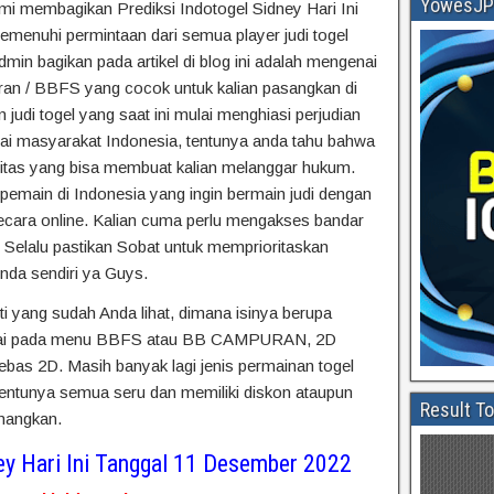
YowesJP
i membagikan Prediksi Indotogel Sidney Hari Ini
menuhi permintaan dari semua player judi togel
dmin bagikan pada artikel di blog ini adalah mengenai
an / BBFS yang cocok untuk kalian pasangkan di
n judi togel yang saat ini mulai menghiasi perjudian
gai masyarakat Indonesia, tentunya anda tahu bahwa
alitas yang bisa membuat kalian melanggar hukum.
 pemain di Indonesia yang ingin bermain judi dengan
cara online. Kalian cuma perlu mengakses bandar
. Selalu pastikan Sobat untuk memprioritaskan
Anda sendiri ya Guys.
rti yang sudah Anda lihat, dimana isinya berupa
akai pada menu BBFS atau BB CAMPURAN, 2D
bas 2D. Masih banyak lagi jenis permainan togel
Tentunya semua seru dan memiliki diskon ataupun
Result To
enangkan.
ney Hari Ini Tanggal 11 Desember 2022