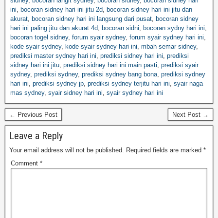
sidney
,
bocoran langit sydney
,
bocoran sidney
,
bocoran sidney hari
ini
,
bocoran sidney hari ini jitu 2d
,
bocoran sidney hari ini jitu dan
akurat
,
bocoran sidney hari ini langsung dari pusat
,
bocoran sidney
hari ini paling jitu dan akurat 4d
,
bocoran sidni
,
bocoran sydny hari ini
,
bocoran togel sidney
,
forum syair sydney
,
forum syair sydney hari ini
,
kode syair sydney
,
kode syair sydney hari ini
,
mbah semar sidney
,
prediksi master sydney hari ini
,
prediksi sidney hari ini
,
prediksi
sidney hari ini jitu
,
prediksi sidney hari ini main pasti
,
prediksi syair
sydney
,
prediksi sydney
,
prediksi sydney bang bona
,
prediksi sydney
hari ini
,
prediksi sydney jp
,
prediksi sydney terjitu hari ini
,
syair naga
mas sydney
,
syair sidney hari ini
,
syair sydney hari ini
← Previous Post
Next Post →
Leave a Reply
Your email address will not be published.
Required fields are marked
*
Comment
*