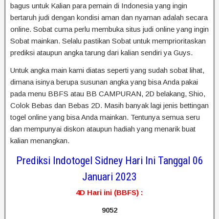
bagus untuk Kalian para pemain di Indonesia yang ingin
bertaruh judi dengan kondisi aman dan nyaman adalah secara
online. Sobat cuma perlu membuka situs judi online yang ingin
Sobat mainkan. Selalu pastikan Sobat untuk memprioritaskan
prediksi ataupun angka tarung dari kalian sendiri ya Guys.
Untuk angka main kami diatas seperti yang sudah sobat lihat,
dimana isinya berupa susunan angka yang bisa Anda pakai
pada menu BBFS atau BB CAMPURAN, 2D belakang, Shio,
Colok Bebas dan Bebas 2D. Masih banyak lagi jenis bettingan
togel online yang bisa Anda mainkan. Tentunya semua seru
dan mempunyai diskon ataupun hadiah yang menarik buat
kalian menangkan.
Prediksi Indotogel Sidney Hari Ini Tanggal 06
Januari 2023
4D Hari ini (BBFS) :
9052