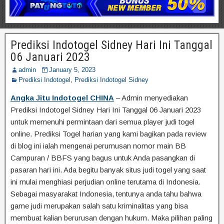
Prediksi Indotogel Sidney Hari Ini Tanggal
06 Januari 2023
admin
January 5, 2023
Prediksi Indotogel
,
Prediksi Indotogel Sidney
Angka Jitu Indotogel CHINA
– Admin menyediakan
Prediksi Indotogel Sidney Hari Ini Tanggal 06 Januari 2023
untuk memenuhi permintaan dari semua player judi togel
online. Prediksi Togel harian yang kami bagikan pada review
di blog ini ialah mengenai perumusan nomor main BB
Campuran / BBFS yang bagus untuk Anda pasangkan di
pasaran hari ini. Ada begitu banyak situs judi togel yang saat
ini mulai menghiasi perjudian online terutama di Indonesia.
Sebagai masyarakat Indonesia, tentunya anda tahu bahwa
game judi merupakan salah satu kriminalitas yang bisa
membuat kalian berurusan dengan hukum. Maka pilihan paling