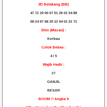
2D Belakang (BB)
47 73 29 00 07 51 26 01 54 88
08 34 97 68 29 13 94 01 33 71
Shio (Macau) :
Kerbau
Colok Bebas :
4 / 5
Wajib Hadir :
37
GANJIL
BESAR
BOOM !! Angka 9