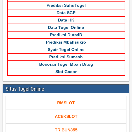
Prediksi SuhuTogel
Data SGP
Data HK
Data Togel Online
Prediksi Duta4D
Prediksi Mbahsukro
Syair Togel Online
Prediksi Sumesh
Bocoran Togel Mbah Ditog
Slot Gacor
Situs Togel Online
RMSLOT
ACEKSLOT
TRIBUN855