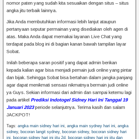
nomor paten yang sudah kita sesuaikan dengan situs – situs
angka jitu terbaik lainnya.
Jika Anda membutuhkan informasi lebih lanjut ataupun
pertanyaan seputar permainan yang disediakan oleh agen di
atas. Maka Anda dapat memakai layanan Live Chat yang
terdapat pada blog ini di bagian kanan bawah tampilan layar
Sobat.
Inilah beberapa saran positif yang dapat admin berikan
kepada kalian agar bisa menjadi pemain judi online yang pintar
dan bijak. Sehingga Sobat bisa bertahan dalam jangka panjang
agar dapat menikmati sensasi nikmatnya bermain judi online
ya Guys. Sekian informasi dari admin dan sampai ketemu lagi
pada artikel
Prediksi Indotogel Sidney Hari Ini Tanggal 19
Januari 2023
periode selanjutnya. Terima kasih dan salam
JACKPOT!
Tags:
angka main sidney hari ini
,
angka main sydney hari ini
,
angka
sidney
,
bocoran langit sydney
,
bocoran sidney
,
bocoran sidney hari
ini
,
bocoran sidney hari ini jitu 2d
,
bocoran sidney hari ini jitu dan