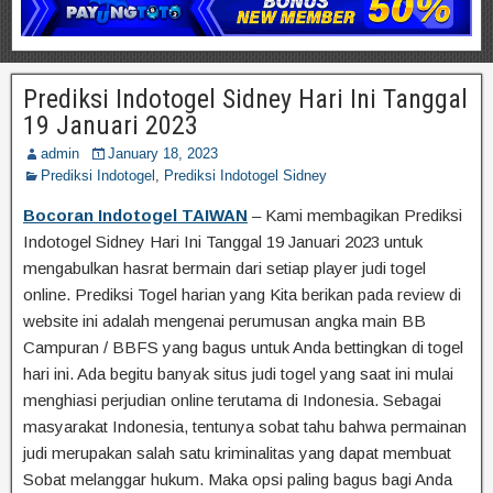
Prediksi Indotogel Sidney Hari Ini Tanggal
19 Januari 2023
admin
January 18, 2023
Prediksi Indotogel
,
Prediksi Indotogel Sidney
Bocoran Indotogel TAIWAN
– Kami membagikan Prediksi
Indotogel Sidney Hari Ini Tanggal 19 Januari 2023 untuk
mengabulkan hasrat bermain dari setiap player judi togel
online. Prediksi Togel harian yang Kita berikan pada review di
website ini adalah mengenai perumusan angka main BB
Campuran / BBFS yang bagus untuk Anda bettingkan di togel
hari ini. Ada begitu banyak situs judi togel yang saat ini mulai
menghiasi perjudian online terutama di Indonesia. Sebagai
masyarakat Indonesia, tentunya sobat tahu bahwa permainan
judi merupakan salah satu kriminalitas yang dapat membuat
Sobat melanggar hukum. Maka opsi paling bagus bagi Anda