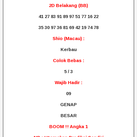
2D Belakang (BB)
41 27 83 91 89 97 51 77 16 22
35 30 97 36 81 69 42 19 74 78
Shio (Macau) :
Kerbau
Colok Bebas :
5 / 3
Wajib Hadir :
09
GENAP
BESAR
BOOM !! Angka 1