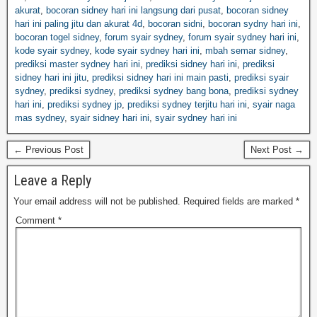
akurat
,
bocoran sidney hari ini langsung dari pusat
,
bocoran sidney
hari ini paling jitu dan akurat 4d
,
bocoran sidni
,
bocoran sydny hari ini
,
bocoran togel sidney
,
forum syair sydney
,
forum syair sydney hari ini
,
kode syair sydney
,
kode syair sydney hari ini
,
mbah semar sidney
,
prediksi master sydney hari ini
,
prediksi sidney hari ini
,
prediksi
sidney hari ini jitu
,
prediksi sidney hari ini main pasti
,
prediksi syair
sydney
,
prediksi sydney
,
prediksi sydney bang bona
,
prediksi sydney
hari ini
,
prediksi sydney jp
,
prediksi sydney terjitu hari ini
,
syair naga
mas sydney
,
syair sidney hari ini
,
syair sydney hari ini
← Previous Post
Next Post →
Leave a Reply
Your email address will not be published.
Required fields are marked
*
Comment
*