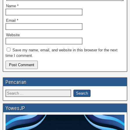
Name
*
Email
*
Website
Save my name, email, and website in this browser for the next
time I comment.
Pencarian
YowesJP