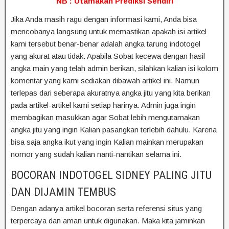
NB : Utamakan Prediksi Sendiri
Jika Anda masih ragu dengan informasi kami, Anda bisa
mencobanya langsung untuk memastikan apakah isi artikel
kami tersebut benar-benar adalah angka tarung indotogel
yang akurat atau tidak. Apabila Sobat kecewa dengan hasil
angka main yang telah admin berikan, silahkan kalian isi kolom
komentar yang kami sediakan dibawah artikel ini. Namun
terlepas dari seberapa akuratnya angka jitu yang kita berikan
pada artikel-artikel kami setiap harinya. Admin juga ingin
membagikan masukkan agar Sobat lebih mengutamakan
angka jitu yang ingin Kalian pasangkan terlebih dahulu. Karena
bisa saja angka ikut yang ingin Kalian mainkan merupakan
nomor yang sudah kalian nanti-nantikan selama ini.
BOCORAN INDOTOGEL SIDNEY PALING JITU
DAN DIJAMIN TEMBUS
Dengan adanya artikel bocoran serta referensi situs yang
terpercaya dan aman untuk digunakan. Maka kita jaminkan