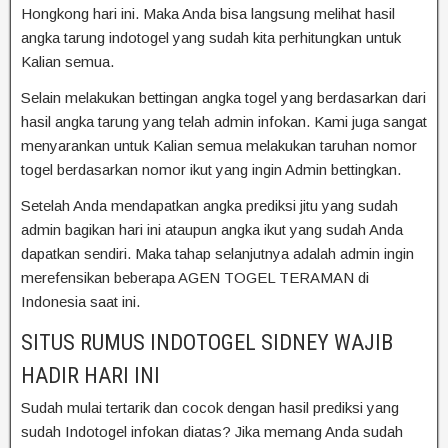
Hongkong hari ini. Maka Anda bisa langsung melihat hasil
angka tarung indotogel yang sudah kita perhitungkan untuk
Kalian semua.
Selain melakukan bettingan angka togel yang berdasarkan dari
hasil angka tarung yang telah admin infokan. Kami juga sangat
menyarankan untuk Kalian semua melakukan taruhan nomor
togel berdasarkan nomor ikut yang ingin Admin bettingkan.
Setelah Anda mendapatkan angka prediksi jitu yang sudah
admin bagikan hari ini ataupun angka ikut yang sudah Anda
dapatkan sendiri. Maka tahap selanjutnya adalah admin ingin
merefensikan beberapa AGEN TOGEL TERAMAN di
Indonesia saat ini.
SITUS RUMUS INDOTOGEL SIDNEY WAJIB
HADIR HARI INI
Sudah mulai tertarik dan cocok dengan hasil prediksi yang
sudah Indotogel infokan diatas? Jika memang Anda sudah