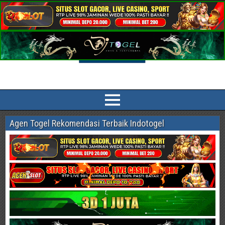
Indotogel HK Prediksi Togel Terlengkap
Prediksi Indotogel HK, Singapore Pools, Sidney, China, Taiwan, Cambodia
Paling Akurat dan jitu sesuai bocoran angka main dan syair togel online
Agen Togel Rekomendasi Terbaik Indotogel