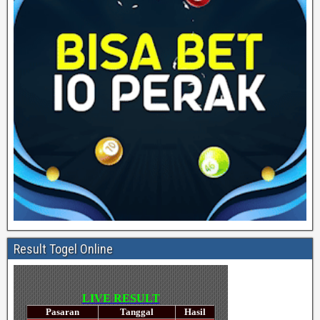
Result Togel Online