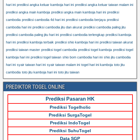
hari ini
prediksi angka keluar kamboja hari ini
prediksi angka keluar taiwan malam ini
prediksi angka main kamboja
prediksi angka main kamboja hari ini
prediksi
cambodia
prediksi cambodia 4d hari ini
prediksi cambodia berjaya
prediksi
cambodia hari ini
prediksi cambodia jitu dan akurat
prediksi cambodia paling jitu
prediksi cambodia paling jitu hari ini
prediksi cambodia terlengkap
prediksi kamboja
hari ini
prediksi kamboja terbaik
prediksi shio kamboja hari ini
prediksi taiwan akurat
prediksi taiwan master
prediksi togel cambodia
prediksi togel kamboja
prediksi togel
kamboja hari ini
prediksi togel taiwan
shio bom cambodia hari ini
shio jitu cambodia
hari ini
syair taiwan hari ini
syair taiwan malam ini
togel hari ini kamboja
toto jitu
cambodia
toto jitu kamboja hari ini
toto jitu taiwan
PREDIKTOR TOGEL ONLINE
Prediksi Pasaran HK
Prediksi Togelholic
Prediksi SurgaTogel
Prediksi IndoTogel
Prediksi SuhuTogel
Data SGP