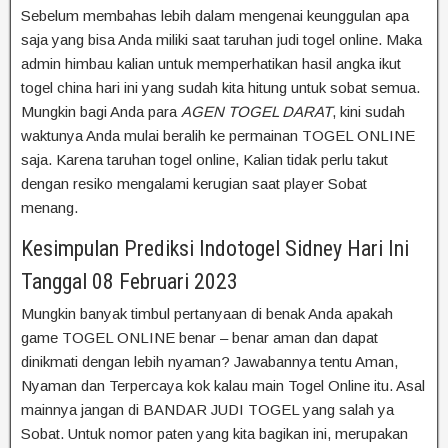
Sebelum membahas lebih dalam mengenai keunggulan apa
saja yang bisa Anda miliki saat taruhan judi togel online. Maka
admin himbau kalian untuk memperhatikan hasil angka ikut
togel china hari ini yang sudah kita hitung untuk sobat semua.
Mungkin bagi Anda para
AGEN TOGEL DARAT
, kini sudah
waktunya Anda mulai beralih ke permainan TOGEL ONLINE
saja. Karena taruhan togel online, Kalian tidak perlu takut
dengan resiko mengalami kerugian saat player Sobat
menang.
Kesimpulan Prediksi Indotogel Sidney Hari Ini
Tanggal 08 Februari 2023
Mungkin banyak timbul pertanyaan di benak Anda apakah
game TOGEL ONLINE benar – benar aman dan dapat
dinikmati dengan lebih nyaman? Jawabannya tentu Aman,
Nyaman dan Terpercaya kok kalau main Togel Online itu. Asal
mainnya jangan di BANDAR JUDI TOGEL yang salah ya
Sobat. Untuk nomor paten yang kita bagikan ini, merupakan