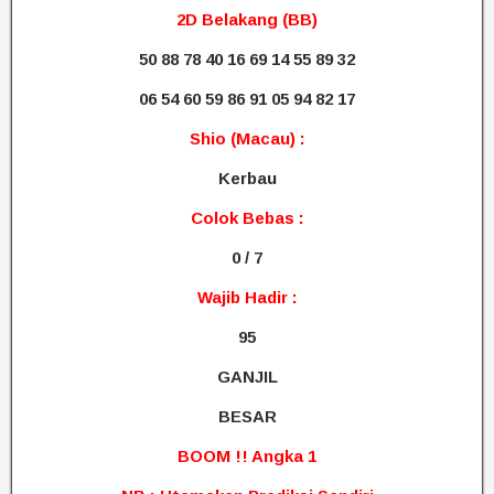
2D Belakang (BB)
50 88 78 40 16 69 14 55 89 32
06 54 60 59 86 91 05 94 82 17
Shio (Macau) :
Kerbau
Colok Bebas :
0 / 7
Wajib Hadir :
95
GANJIL
BESAR
BOOM !! Angka 1