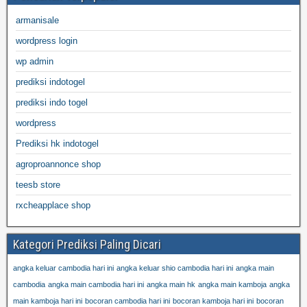
armanisale
wordpress login
wp admin
prediksi indotogel
prediksi indo togel
wordpress
Prediksi hk indotogel
agroproannonce shop
teesb store
rxcheapplace shop
Kategori Prediksi Paling Dicari
angka keluar cambodia hari ini
angka keluar shio cambodia hari ini
angka main
cambodia
angka main cambodia hari ini
angka main hk
angka main kamboja
angka
main kamboja hari ini
bocoran cambodia hari ini
bocoran kamboja hari ini
bocoran