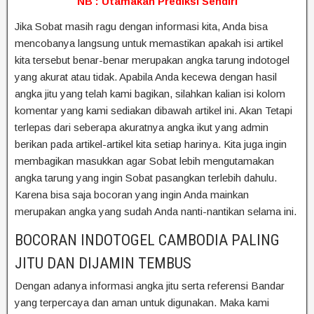
NB : Utamakan Prediksi Sendiri
Jika Sobat masih ragu dengan informasi kita, Anda bisa
mencobanya langsung untuk memastikan apakah isi artikel
kita tersebut benar-benar merupakan angka tarung indotogel
yang akurat atau tidak. Apabila Anda kecewa dengan hasil
angka jitu yang telah kami bagikan, silahkan kalian isi kolom
komentar yang kami sediakan dibawah artikel ini. Akan Tetapi
terlepas dari seberapa akuratnya angka ikut yang admin
berikan pada artikel-artikel kita setiap harinya. Kita juga ingin
membagikan masukkan agar Sobat lebih mengutamakan
angka tarung yang ingin Sobat pasangkan terlebih dahulu.
Karena bisa saja bocoran yang ingin Anda mainkan
merupakan angka yang sudah Anda nanti-nantikan selama ini.
BOCORAN INDOTOGEL CAMBODIA PALING
JITU DAN DIJAMIN TEMBUS
Dengan adanya informasi angka jitu serta referensi Bandar
yang terpercaya dan aman untuk digunakan. Maka kami