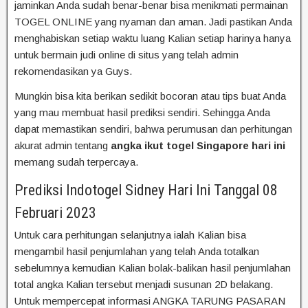
jaminkan Anda sudah benar-benar bisa menikmati permainan
TOGEL ONLINE yang nyaman dan aman. Jadi pastikan Anda
menghabiskan setiap waktu luang Kalian setiap harinya hanya
untuk bermain judi online di situs yang telah admin
rekomendasikan ya Guys.
Mungkin bisa kita berikan sedikit bocoran atau tips buat Anda
yang mau membuat hasil prediksi sendiri. Sehingga Anda
dapat memastikan sendiri, bahwa perumusan dan perhitungan
akurat admin tentang
angka ikut togel Singapore hari ini
memang sudah terpercaya.
Prediksi Indotogel Sidney Hari Ini Tanggal 08
Februari 2023
Untuk cara perhitungan selanjutnya ialah Kalian bisa
mengambil hasil penjumlahan yang telah Anda totalkan
sebelumnya kemudian Kalian bolak-balikan hasil penjumlahan
total angka Kalian tersebut menjadi susunan 2D belakang.
Untuk mempercepat informasi ANGKA TARUNG PASARAN