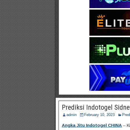
Prediksi Indotogel Sidne
admin
February 10, 2023
Pred
Angka Jitu Indotogel CHINA
– Ki