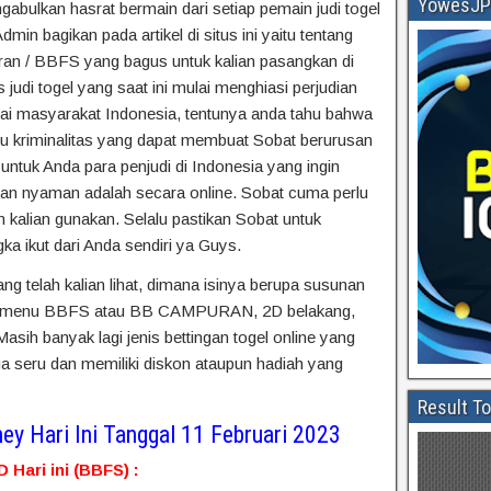
YowesJP
abulkan hasrat bermain dari setiap pemain judi togel
min bagikan pada artikel di situs ini yaitu tentang
an / BBFS yang bagus untuk kalian pasangkan di
us judi togel yang saat ini mulai menghiasi perjudian
gai masyarakat Indonesia, tentunya anda tahu bahwa
tu kriminalitas yang dapat membuat Sobat berurusan
untuk Anda para penjudi di Indonesia yang ingin
dan nyaman adalah secara online. Sobat cuma perlu
 kalian gunakan. Selalu pastikan Sobat untuk
a ikut dari Anda sendiri ya Guys.
yang telah kalian lihat, dimana isinya berupa susunan
ada menu BBFS atau BB CAMPURAN, 2D belakang,
sih banyak lagi jenis bettingan togel online yang
a seru dan memiliki diskon ataupun hadiah yang
Result To
ney Hari Ini Tanggal 11 Februari 2023
D Hari ini (BBFS) :