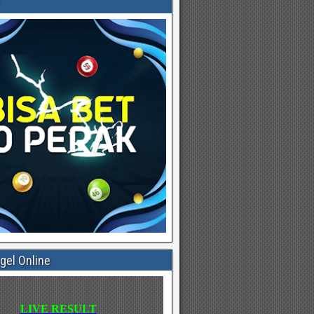
gel Online