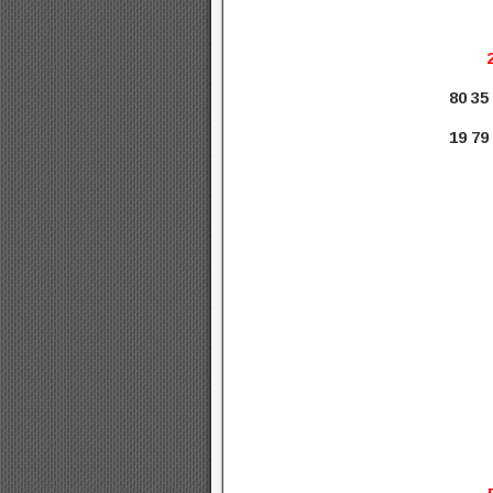
80 35
19 79