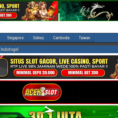
rlengkap
ney, China, Taiwan, Cambodia Paling Akurat dan jitu sesuai bocoran angka main
Singapore
Sidney
Cambodia
Taiwan
 Indotogel